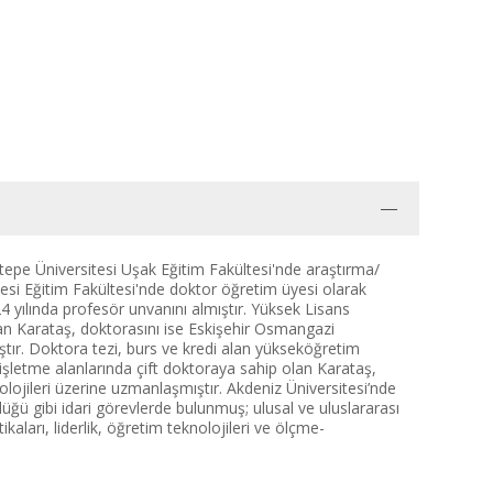
tepe Üniversitesi Uşak Eğitim Fakültesi'nde araştırma/
tesi Eğitim Fakültesi'nde doktor öğretim üyesi olarak
4 yılında profesör unvanını almıştır. Yüksek Lisans
an Karataş, doktorasını ise Eskişehir Osmangazi
tır. Doktora tezi, burs ve kredi alan yükseköğretim
e işletme alanlarında çift doktoraya sahip olan Karataş,
lojileri üzerine uzmanlaşmıştır. Akdeniz Üniversitesi’nde
ü gibi idari görevlerde bulunmuş; ulusal ve uluslararası
kaları, liderlik, öğretim teknolojileri ve ölçme-