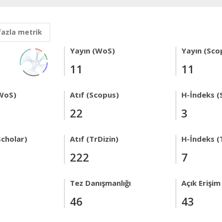
fazla metrik
Yayın (WoS)
Yayın (Sco
11
11
WoS)
Atıf (Scopus)
H-İndeks (
22
3
Scholar)
Atıf (TrDizin)
H-İndeks (
222
7
Tez Danışmanlığı
Açık Erişim
46
43