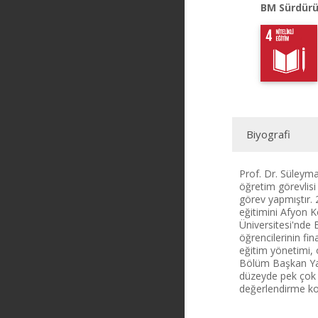
BM Sürdürü
Biyografi
Prof. Dr. Süleyma
öğretim görevlisi
görev yapmıştır. 
eğitimini Afyon 
Üniversitesi'nde 
öğrencilerinin fi
eğitim yönetimi, 
Bölüm Başkan Yard
düzeyde pek çok ma
değerlendirme ko