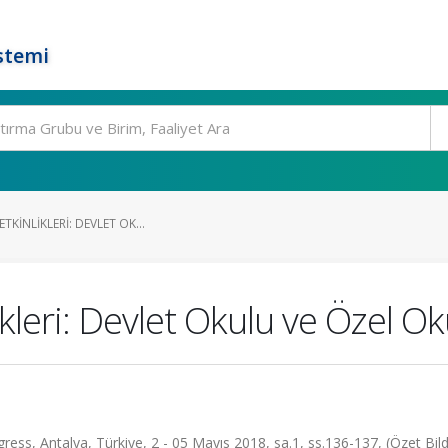
stemi
ETKINLIKLERI: DEVLET OK...
ikleri: Devlet Okulu ve Özel Ok
ess, Antalya, Türkiye, 2 - 05 Mayıs 2018, sa.1, ss.136-137, (Özet Bildi