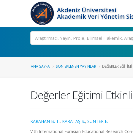
Akdeniz Üniversitesi
Akademik Veri Yönetim Si
Ara
ANA SAYFA
SON EKLENEN YAYINLAR
DEĞERLER EĞITIMI 
Değerler Eğitimi Etkinl
KARAHAN B. T.
,
KARATAŞ S.
,
SÜNTER E.
V th International Eurasian Educational Research Congr