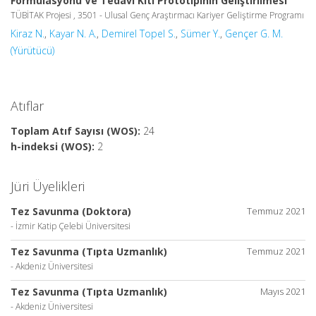
Formülasyonu Ve Tedavi Kiti Prototipinin Geliştirilmesi
TÜBİTAK Projesi , 3501 - Ulusal Genç Araştırmacı Kariyer Geliştirme Programı
Kiraz N.
,
Kayar N. A.
,
Demirel Topel S.
,
Sümer Y.
,
Gençer G. M.
(Yürütücü)
Atıflar
Toplam Atıf Sayısı (WOS):
24
h-indeksi (WOS):
2
Jüri Üyelikleri
Tez Savunma (Doktora)
Temmuz 2021
- İzmir Katip Çelebi Üniversitesi
Tez Savunma (Tıpta Uzmanlık)
Temmuz 2021
- Akdeniz Üniversitesi
Tez Savunma (Tıpta Uzmanlık)
Mayıs 2021
- Akdeniz Üniversitesi