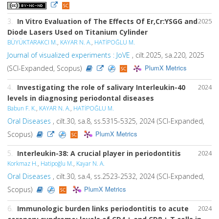
3.
In Vitro Evaluation of The Effects Of Er,Cr:YSGG and
2025
Diode Lasers Used on Titanium Cylinder
BÜYÜKTARAKCI M.
,
KAYAR N. A.
,
HATİPOĞLU M.
Journal of visualized experiments : JoVE
, cilt.2025, sa.220, 2025
PlumX Metrics
(SCI-Expanded, Scopus)
4.
Investigating the role of salivary Interleukin-40
2024
levels in diagnosing periodontal diseases
Babun F. K.
,
KAYAR N. A.
,
HATİPOĞLU M.
Oral Diseases
, cilt.30, sa.8, ss.5315-5325, 2024 (SCI-Expanded,
PlumX Metrics
Scopus)
5.
Interleukin-38: A crucial player in periodontitis
2024
Korkmaz H.
,
Hatipoğlu M.
,
Kayar N. A.
Oral Diseases
, cilt.30, sa.4, ss.2523-2532, 2024 (SCI-Expanded,
PlumX Metrics
Scopus)
6.
Immunologic burden links periodontitis to acute
2024