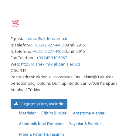
E-posta:
narzu@akdeniz.edu.tr
İş Telefonu:
+90 242 227 4400
Dahili: 2915
İş Telefonu:
+90 242 227 4400
Dahili: 2915
Fax Telefonu:
+90 242 310 6967
Web:
http://dishekimlik.akdeniz.edu.tr
Ofis:
312
Posta Adresi:
Akdeniz Üniversitesi Diş Hekimliği Fakültesi
periodontoloji bölümü Dumlupınar Bulvarı 07058 Kampüs /
Antalya / Türkiye
Özgeçmiş Dosyası İndir
Metrikler
Eğitim Bilgileri
Araştırma Alanları
Akademik İdari Deneyim
Yayınlar & Eserler
Proje & Patent & Tasarım