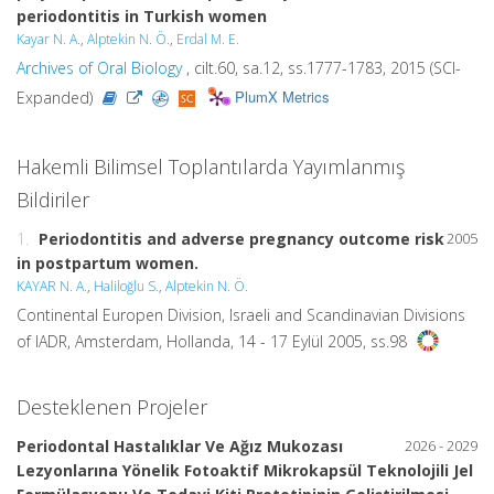
periodontitis in Turkish women
Kayar N. A.
,
Alptekin N. Ö.
,
Erdal M. E.
Archives of Oral Biology
, cilt.60, sa.12, ss.1777-1783, 2015 (SCI-
PlumX Metrics
Expanded)
Hakemli Bilimsel Toplantılarda Yayımlanmış
Bildiriler
1.
Periodontitis and adverse pregnancy outcome risk
2005
in postpartum women.
KAYAR N. A.
,
Haliloğlu S.
,
Alptekin N. Ö.
Continental Europen Division, Israeli and Scandinavian Divisions
of IADR, Amsterdam, Hollanda, 14 - 17 Eylül 2005, ss.98
Desteklenen Projeler
Periodontal Hastalıklar Ve Ağız Mukozası
2026 - 2029
Lezyonlarına Yönelik Fotoaktif Mikrokapsül Teknolojili Jel