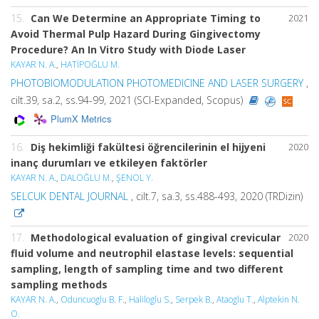
15.
Can We Determine an Appropriate Timing to
2021
Avoid Thermal Pulp Hazard During Gingivectomy
Procedure? An In Vitro Study with Diode Laser
KAYAR N. A.
,
HATİPOĞLU M.
PHOTOBIOMODULATION PHOTOMEDICINE AND LASER SURGERY
,
cilt.39, sa.2, ss.94-99, 2021 (SCI-Expanded, Scopus)
PlumX Metrics
16.
Diş hekimliği fakültesi öğrencilerinin el hijyeni
2020
inanç durumları ve etkileyen faktörler
KAYAR N. A.
,
DALOĞLU M.
,
ŞENOL Y.
SELCUK DENTAL JOURNAL
, cilt.7, sa.3, ss.488-493, 2020 (TRDizin)
17.
Methodological evaluation of gingival crevicular
2020
fluid volume and neutrophil elastase levels: sequential
sampling, length of sampling time and two different
sampling methods
KAYAR N. A.
,
Oduncuoglu B. F.
,
Haliloglu S.
,
Serpek B.
,
Ataoglu T.
,
Alptekin N.
O.