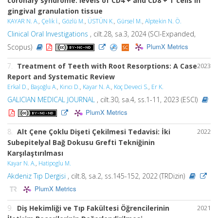
coronary syndrome: levels of CD4 + and CD8 + T cells in
gingival granulation tissue
KAYAR N. A.
,
Çelik İ.
,
Gözlü M.
,
ÜSTÜN K.
,
Gürsel M.
,
Alptekin N. Ö.
Clinical Oral Investigations
, cilt.28, sa.3, 2024 (SCI-Expanded,
PlumX Metrics
Scopus)
7.
Treatment of Teeth with Root Resorptions: A Case
2023
Report and Systematic Review
Erkal D.
,
Başoğlu A.
,
Kırıcı D.
,
Kayar N. A.
,
Koç Deveci S.
,
Er K.
GALICIAN MEDICAL JOURNAL
, cilt.30, sa.4, ss.1-11, 2023 (ESCI)
PlumX Metrics
8.
Alt Çene Çoklu Dişeti Çekilmesi Tedavisi: İki
2022
Subepitelyal Bağ Dokusu Grefti Tekniğinin
Karşılaştırılması
Kayar N. A.
,
Hatipoglu M.
Akdeniz Tıp Dergisi
, cilt.8, sa.2, ss.145-152, 2022 (TRDizin)
PlumX Metrics
9.
Diş Hekimliği ve Tıp Fakültesi Öğrencilerinin
2021