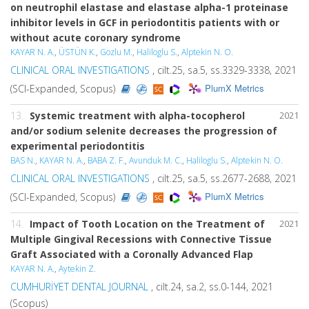
on neutrophil elastase and elastase alpha-1 proteinase
inhibitor levels in GCF in periodontitis patients with or
without acute coronary syndrome
KAYAR N. A.
,
ÜSTÜN K.
,
Gozlu M.
,
Haliloglu S.
,
Alptekin N. O.
CLINICAL ORAL INVESTIGATIONS
, cilt.25, sa.5, ss.3329-3338, 2021
PlumX Metrics
(SCI-Expanded, Scopus)
13.
Systemic treatment with alpha-tocopherol
2021
and/or sodium selenite decreases the progression of
experimental periodontitis
BAS N.
,
KAYAR N. A.
,
BABA Z. F.
,
Avunduk M. C.
,
Haliloglu S.
,
Alptekin N. O.
CLINICAL ORAL INVESTIGATIONS
, cilt.25, sa.5, ss.2677-2688, 2021
PlumX Metrics
(SCI-Expanded, Scopus)
14.
Impact of Tooth Location on the Treatment of
2021
Multiple Gingival Recessions with Connective Tissue
Graft Associated with a Coronally Advanced Flap
KAYAR N. A.
,
Aytekin Z.
CUMHURİYET DENTAL JOURNAL
, cilt.24, sa.2, ss.0-144, 2021
(Scopus)