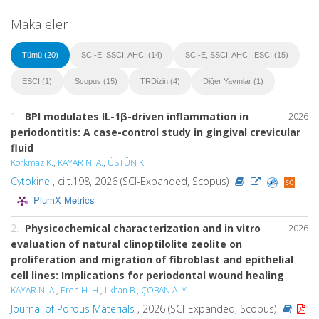
Makaleler
Tümü (20)
SCI-E, SSCI, AHCI (14)
SCI-E, SSCI, AHCI, ESCI (15)
ESCI (1)
Scopus (15)
TRDizin (4)
Diğer Yayınlar (1)
1.
BPI modulates IL-1β-driven inflammation in
2026
periodontitis: A case-control study in gingival crevicular
fluid
Korkmaz K.
,
KAYAR N. A.
,
ÜSTÜN K.
Cytokine
, cilt.198, 2026 (SCI-Expanded, Scopus)
PlumX Metrics
2.
Physicochemical characterization and in vitro
2026
evaluation of natural clinoptilolite zeolite on
proliferation and migration of fibroblast and epithelial
cell lines: Implications for periodontal wound healing
KAYAR N. A.
,
Eren H. H.
,
Ilkhan B.
,
ÇOBAN A. Y.
Journal of Porous Materials
, 2026 (SCI-Expanded, Scopus)