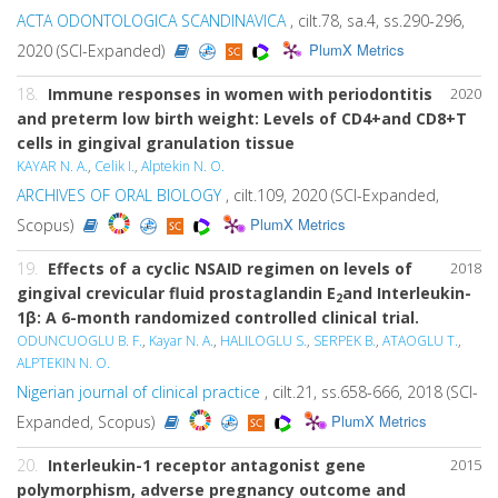
ACTA ODONTOLOGICA SCANDINAVICA
, cilt.78, sa.4, ss.290-296,
PlumX Metrics
2020 (SCI-Expanded)
18.
Immune responses in women with periodontitis
2020
and preterm low birth weight: Levels of CD4+and CD8+T
cells in gingival granulation tissue
KAYAR N. A.
,
Celik I.
,
Alptekin N. O.
ARCHIVES OF ORAL BIOLOGY
, cilt.109, 2020 (SCI-Expanded,
PlumX Metrics
Scopus)
19.
Effects of a cyclic NSAID regimen on levels of
2018
gingival crevicular fluid prostaglandin E
and Interleukin-
2
1β: A 6-month randomized controlled clinical trial.
ODUNCUOGLU B. F.
,
Kayar N. A.
,
HALILOGLU S.
,
SERPEK B.
,
ATAOGLU T.
,
ALPTEKIN N. O.
Nigerian journal of clinical practice
, cilt.21, ss.658-666, 2018 (SCI-
PlumX Metrics
Expanded, Scopus)
20.
Interleukin-1 receptor antagonist gene
2015
polymorphism, adverse pregnancy outcome and