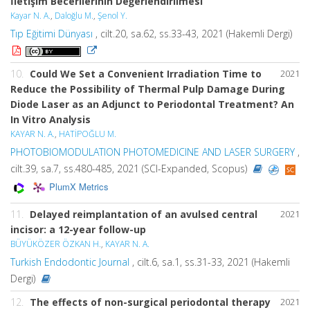
İletişim Becerilerinin Değerlendirilmesi
Kayar N. A.
,
Daloğlu M.
,
Şenol Y.
Tıp Eğitimi Dünyası
, cilt.20, sa.62, ss.33-43, 2021 (Hakemli Dergi)
10.
Could We Set a Convenient Irradiation Time to
2021
Reduce the Possibility of Thermal Pulp Damage During
Diode Laser as an Adjunct to Periodontal Treatment? An
In Vitro Analysis
KAYAR N. A.
,
HATİPOĞLU M.
PHOTOBIOMODULATION PHOTOMEDICINE AND LASER SURGERY
,
cilt.39, sa.7, ss.480-485, 2021 (SCI-Expanded, Scopus)
PlumX Metrics
11.
Delayed reimplantation of an avulsed central
2021
incisor: a 12-year follow-up
BÜYÜKÖZER ÖZKAN H.
,
KAYAR N. A.
Turkish Endodontic Journal
, cilt.6, sa.1, ss.31-33, 2021 (Hakemli
Dergi)
12.
The effects of non-surgical periodontal therapy
2021