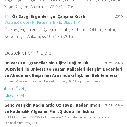
Yayın Dağıtım, Ankara, ss.72-174, 2016
14.
Öz Saygı Ergenler için Çalışma Kitabı
2016
Mustafaoğlu Çiçek N.
,
Karaşahin Işık B.
,
Uluyol F. M.
Öz Saygı Ergenler için Çalışma Kitabı, Ferhunde Öktem, Editör,
Nobel Yayın, Ankara, ss.106-179, 2016
Desteklenen Projeler
Üniversite Öğrencilerinin Dijital Bağımlılık
2025 - 2026
Düzeyleri ile Üniversite Yaşam Kaliteleri İletişim Becerileri
ve Akademik Başarıları Arasındaki İlişkinin Belirlenmesi
Yükseköğretim Kurumları Destekli Proje , BAP Araştırma Projesi
(Proje Özeti)
Uluyol F. M.
Genç Yetişkin Kadınlarda Öz saygı, Beden İmajı
2023 - 2024
ve Kadınsılık Algısının Flört Şiddeti ile İlişkisi
TÜBİTAK Projesi , 2209-A - Üniversite Öğrencileri Araştırma Projeleri
Destekleme Programı