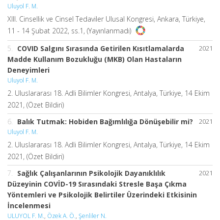
Uluyol F. M.
XIII. Cinsellik ve Cinsel Tedaviler Ulusal Kongresi, Ankara, Türkiye,
11 - 14 Şubat 2022, ss.1, (Yayınlanmadı)
5.
COVID Salgını Sırasında Getirilen Kısıtlamalarda
2021
Madde Kullanım Bozukluğu (MKB) Olan Hastaların
Deneyimleri
Uluyol F. M.
2. Uluslararası 18. Adli Bilimler Kongresi, Antalya, Türkiye, 14 Ekim
2021, (Özet Bildiri)
6.
Balık Tutmak: Hobiden Bağımlılığa Dönüşebilir mi?
2021
Uluyol F. M.
2. Uluslararası 18. Adli Bilimler Kongresi, Antalya, Türkiye, 14 Ekim
2021, (Özet Bildiri)
7.
Sağlık Çalışanlarının Psikolojik Dayanıklılık
2021
Düzeyinin COVİD-19 Sırasındaki Stresle Başa Çıkma
Yöntemleri ve Psikolojik Belirtiler Üzerindeki Etkisinin
İncelenmesi
ULUYOL F. M.
,
Özek A. Ö.
,
Şenliler N.