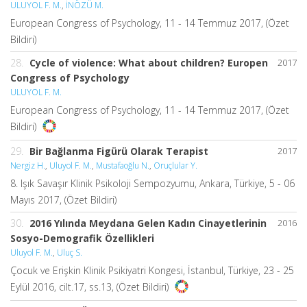
ULUYOL F. M.
,
İNÖZÜ M.
European Congress of Psychology, 11 - 14 Temmuz 2017, (Özet
Bildiri)
28.
Cycle of violence: What about children? Europen
2017
Congress of Psychology
ULUYOL F. M.
European Congress of Psychology, 11 - 14 Temmuz 2017, (Özet
Bildiri)
29.
Bir Bağlanma Figürü Olarak Terapist
2017
Nergiz H.
,
Uluyol F. M.
,
Mustafaoğlu N.
,
Oruçlular Y.
8. Işık Savaşır Klinik Psikoloji Sempozyumu, Ankara, Türkiye, 5 - 06
Mayıs 2017, (Özet Bildiri)
30.
2016 Yılında Meydana Gelen Kadın Cinayetlerinin
2016
Sosyo-Demografik Özellikleri
Uluyol F. M.
,
Uluç S.
Çocuk ve Erişkin Klinik Psikiyatri Kongesi, İstanbul, Türkiye, 23 - 25
Eylül 2016, cilt.17, ss.13, (Özet Bildiri)