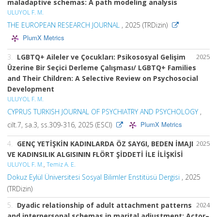
maladaptive schemas: A path modeling analysis
ULUYOL F. M.
THE EUROPEAN RESEARCH JOURNAL
, 2025 (TRDizin)
PlumX Metrics
3.
LGBTQ+ Aileler ve Çocukları: Psikososyal Gelişim
2025
Üzerine Bir Seçici Derleme Çalışması/ LGBTQ+ Families
and Their Children: A Selective Review on Psychosocial
Development
ULUYOL F. M.
CYPRUS TURKISH JOURNAL OF PSYCHIATRY AND PSYCHOLOGY
,
PlumX Metrics
cilt.7, sa.3, ss.309-316, 2025 (ESCI)
4.
GENÇ YETİŞKİN KADINLARDA ÖZ SAYGI, BEDEN İMAJI
2025
VE KADINSILIK ALGISININ FLÖRT ŞİDDETİ İLE İLİŞKİSİ
ULUYOL F. M.
,
Temiz A. E.
Dokuz Eylül Üniversitesi Sosyal Bilimler Enstitüsü Dergisi
, 2025
(TRDizin)
5.
Dyadic relationship of adult attachment patterns
2024
and interpersonal schemas in marital adjustment: Actor–