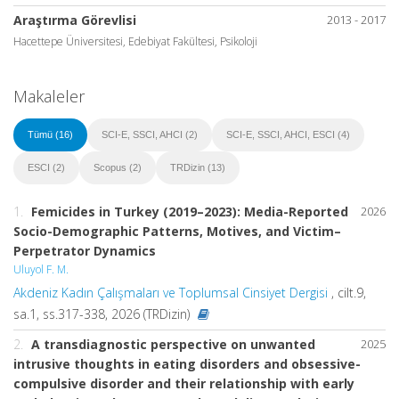
Araştırma Görevlisi
2013 - 2017
Hacettepe Üniversitesi, Edebiyat Fakültesi, Psikoloji
Makaleler
Tümü (16)
SCI-E, SSCI, AHCI (2)
SCI-E, SSCI, AHCI, ESCI (4)
ESCI (2)
Scopus (2)
TRDizin (13)
1.
Femicides in Turkey (2019–2023): Media-Reported
2026
Socio-Demographic Patterns, Motives, and Victim–
Perpetrator Dynamics
Uluyol F. M.
Akdeniz Kadın Çalışmaları ve Toplumsal Cinsiyet Dergisi
, cilt.9,
sa.1, ss.317-338, 2026 (TRDizin)
2.
A transdiagnostic perspective on unwanted
2025
intrusive thoughts in eating disorders and obsessive-
compulsive disorder and their relationship with early