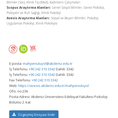
Bilimler (Soc), Klinik Tıp (Med), Kadınların Çalışmaları
Scopus Araştırma Alanları:
Genel Sosyal Bilimler, Genel Psikoloji,
Psikiyatri ve Ruh Sağlığı, Klinik Psikoloji
Avesis Araştırma Alanları:
Sosyal ve Beşeri Bilimler, Psikoloji,
Uygulamalı Psikoloji, Klinik Psikolojisi
E-posta:
mahperiuluyol@akdeniz.edu.tr
İş Telefonu:
+90 242 310 3342
Dahili: 3342
İş Telefonu:
+90 242 310 3342
Dahili: 3342
Fax Telefonu:
+90 242 310 3342
Web:
https://avesis.akdeniz.edu.tr/mahperiuluyol
Ofis:
no:236
Posta Adresi:
Akdeniz Üniversitesi Edebiyat Fakültesi Psikoloji
Bölümü 2. kat
Özgeçmiş Dosyası İndir