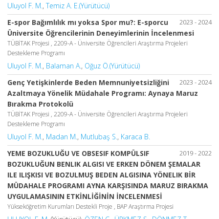
Uluyol F. M.
,
Temiz A. E.(Yürütücü)
E-spor Bağımlılık mı yoksa Spor mu?: E-sporcu
2023 - 2024
Üniversite Öğrencilerinin Deneyimlerinin İncelenmesi
TÜBİTAK Projesi , 2209-A - Üniversite Öğrencileri Araştırma Projeleri
Destekleme Programı
Uluyol F. M.
,
Balaman A.
,
Oğuz Ö.(Yürütücü)
Genç Yetişkinlerde Beden Memnuniyetsizliğini
2023 - 2024
Azaltmaya Yönelik Müdahale Programı: Aynaya Maruz
Bırakma Protokolü
TÜBİTAK Projesi , 2209-A - Üniversite Öğrencileri Araştırma Projeleri
Destekleme Programı
Uluyol F. M.
,
Madan M.
,
Mutlubaş S.
,
Karaca B.
YEME BOZUKLUĞU VE OBSESIF KOMPÜLSIF
2019 - 2022
BOZUKLUĞUN BENLIK ALGISI VE ERKEN DÖNEM ŞEMALAR
ILE ILIŞKISI VE BOZULMUŞ BEDEN ALGISINA YÖNELIK BİR
MÜDAHALE PROGRAMI AYNA KARŞISINDA MARUZ BIRAKMA
UYGULAMASININ ETKİNLİĞİNİN İNCELENMESİ
Yükseköğretim Kurumları Destekli Proje , BAP Araştırma Projesi