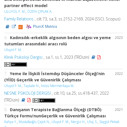
partner effect model
ULUYOL F. M.
,
ÖZEN ÇIPLAK A.
Family Relations
, cilt.73, sa.3, ss.2152-2169, 2024 (SSCI, Scopus)
PlumX Metrics
6.
Kadınsılık-erkeklik algısının beden algısı ve yeme
2023
tutumları arasındaki aracı rolü
Uluyol F. M.
Klinik Psikoloji Dergisi
, sa.1, ss.1, 2023 (TRDizin)
7.
Yeme ile İlişkili İstemdışı Düşünceler Ölçeği’nin
2022
(YİİD) Geçerlik ve Güvenirlik Çalışması
Uluyol F. M.
,
Taşkale N.
,
İnözü Mermerkaya M.
NESNE PSIKOLOJI DERGISI
, cilt.10, sa.25, ss.418-437, 2022
(TRDizin)
8.
Danışanın Terapiste Bağlanma Ölçeği (DTBÖ)
2021
Türkçe Formu’nunGeçerlik ve Güvenirlik Çalışması
Kahya Y.
,
Mustafaoğlu Çiçek N.
,
Uluyol F. M.
,
Nergiz H.
,
Uluç S.
,
Soygüt Pekak