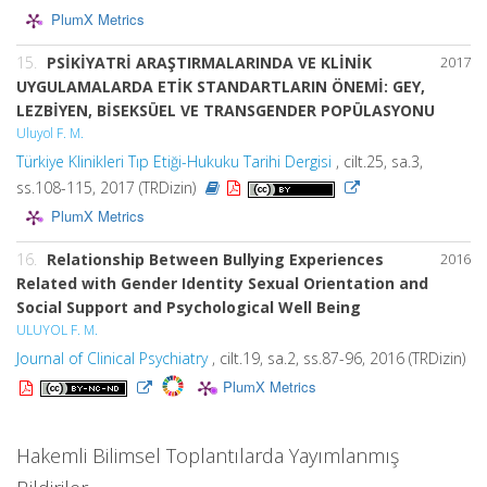
PlumX Metrics
15.
PSİKİYATRİ ARAŞTIRMALARINDA VE KLİNİK
2017
UYGULAMALARDA ETİK STANDARTLARIN ÖNEMİ: GEY,
LEZBİYEN, BİSEKSÜEL VE TRANSGENDER POPÜLASYONU
Uluyol F. M.
Türkiye Klinikleri Tıp Etiği-Hukuku Tarihi Dergisi
, cilt.25, sa.3,
ss.108-115, 2017 (TRDizin)
PlumX Metrics
16.
Relationship Between Bullying Experiences
2016
Related with Gender Identity Sexual Orientation and
Social Support and Psychological Well Being
ULUYOL F. M.
Journal of Clinical Psychiatry
, cilt.19, sa.2, ss.87-96, 2016 (TRDizin)
PlumX Metrics
Hakemli Bilimsel Toplantılarda Yayımlanmış