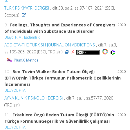
G.
TURK PSIKIYATRI DERGISI
, cilt.33, sa.2, ss.97-107, 2021 (SSCI,
Scopus)
9.
Feelings, Thoughts and Experiences of Caregivers
2020
of Individuals with Substance Use Disorder
Uluyol F. M.
,
Bademli K.
ADDICTA-THE TURKISH JOURNAL ON ADDICTIONS
, cilt.7, sa.3,
ss.199-205, 2020 (ESCI, TRDizin)
PlumX Metrics
10.
Ben-Tovim Walker Beden Tutum Ölçeği
2020
(BTWÖ)’nin Türkçe Formunun Psikometrik Özelliklerinin
İncelenmesi
ULUYOL F. M.
AYNA KLİNİK PSİKOLOJİ DERGİSİ
, cilt.7, sa.1, ss.57-77, 2020
(TRDizin)
11.
Erkeklere Özgü Beden Tutum Ölçeği (EÖBTÖ)’nin
2020
Türkçe FormununGeçerlik ve Güvenilirlik Çalışması
ULUYOL F. M.