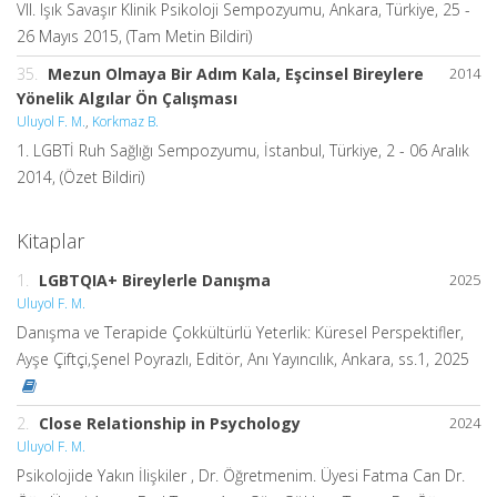
VII. Işık Savaşır Klinik Psikoloji Sempozyumu, Ankara, Türkiye, 25 -
26 Mayıs 2015, (Tam Metin Bildiri)
35.
Mezun Olmaya Bir Adım Kala, Eşcinsel Bireylere
2014
Yönelik Algılar Ön Çalışması
Uluyol F. M.
,
Korkmaz B.
1. LGBTİ Ruh Sağlığı Sempozyumu, İstanbul, Türkiye, 2 - 06 Aralık
2014, (Özet Bildiri)
Kitaplar
1.
LGBTQIA+ Bireylerle Danışma
2025
Uluyol F. M.
Danışma ve Terapide Çokkültürlü Yeterlik: Küresel Perspektifler,
Ayşe Çiftçi,Şenel Poyrazlı, Editör, Anı Yayıncılık, Ankara, ss.1, 2025
2.
Close Relationship in Psychology
2024
Uluyol F. M.
Psikolojide Yakın İlişkiler , Dr. Öğretmenim. Üyesi Fatma Can Dr.