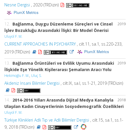
Nesne Dergisi
, 2020 (TRDizin)
PlumX Metrics
12.
Bağlanma, Duygu Düzenleme Süreçleri ve Cinsel
2019
İşlev Bozukluğu Arasındaki İlişki: Bir Model Önerisi
Uluyol F. M.
CURRENT APPROACHES IN PSYCHIATRY
, cilt.11, sa.1, ss.220-233,
PlumX Metrics
2019 (TRDizin)
13.
Bağlanma Örüntüleri ve Evlilik Uyumu Arasındaki
2019
İlişkide Eşe Yönelik Kişilerarası Şemaların Aracı Yolu
Hekimoğlu F. M.
,
Uluç S.
Akdeniz İnsani Bilimler Dergisi
, cilt.IX, sa.I, ss.1-21, 2019 (TRDizin)
14.
2014-2016 Yılları Arasında Dijital Medya Kanalıyla
2018
Ulaşılan Kadın Cinayetlerinin Sosyodemografik Özellikleri
Uluyol F. M.
Türkiye Klinikleri Adli Tıp ve Adli Bilimler Dergisi
, cilt.15, sa.1, ss.1-
9, 2018 (TRDizin)