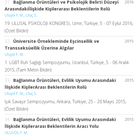
31.
Bağlanma Örüntüleri ve Psikolojik Belirti Düzeyi
2016
Arasındakiİlişkide Kişilerarası Beklentilerin Rolü
Uluyol F. M.
,
Uluç S.
19. ULUSAL PSİKOLOJİ KONGRESİ, İzmir, Türkiye, 5 - 07 Eylül 2016,
(Özet Bildiri)
32.
Üniversite Örnekleminde Eşcinsellik ve
2015
Transseksüellik Üzerine Algılar
Uluyol F. M.
1. LGBT Ruh Sağlığı Sempozyumu, İstanbul, Türkiye, 5 - 06 Aralık
2015, (Tam Metin Bildiri)
33.
Bağlanma Örüntüleri, Evlilik Uyumu Arasındaki
2015
İlişkide KişilerArası Beklentilerin Rolü
Uluyol F. M.
,
Uluç S.
Işık Savaşır Sempozyumu, Ankara, Türkiye, 25 - 26 Mayıs 2015,
(Özet Bildiri)
34.
Bağlanma Örüntüleri, Evlilik Uyumu Arasındaki
2015
İlişkide Kişilerarası Beklentilerin Aracı Yolu
ULUYOL F. M.