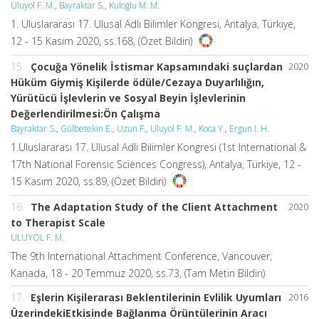
Uluyol F. M.
,
Bayraktar S.
,
Kuloğlu M. M.
1. Uluslararası 17. Ulusal Adli Bilimler Kongresi, Antalya, Türkiye,
12 - 15 Kasım 2020, ss.168, (Özet Bildiri)
15.
Çocuğa Yönelik İstismar Kapsamındaki suçlardan
2020
Hüküm Giymiş Kişilerde ödüle/Cezaya Duyarlılığın,
Yürütücü İşlevlerin ve Sosyal Beyin İşlevlerinin
Değerlendirilmesi:Ön Çalışma
Bayraktar S.
,
Gülbetekin E.
,
Uzun F.
,
Uluyol F. M.
,
Koca Y.
,
Ergun I. H.
1.Uluslararası 17. Ulusal Adli Bilimler Kongresi (1st International &
17th National Forensic Sciences Congress), Antalya, Türkiye, 12 -
15 Kasım 2020, ss.89, (Özet Bildiri)
16.
The Adaptation Study of the Client Attachment
2020
to Therapist Scale
ULUYOL F. M.
The 9th International Attachment Conference, Vancouver,
Kanada, 18 - 20 Temmuz 2020, ss.73, (Tam Metin Bildiri)
17.
Eşlerin Kişilerarası Beklentilerinin Evlilik Uyumları
2016
ÜzerindekiEtkisinde Bağlanma Örüntülerinin Aracı