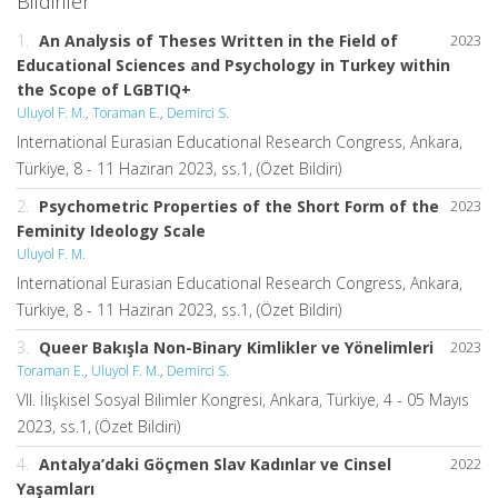
Bildiriler
1.
An Analysis of Theses Written in the Field of
2023
Educational Sciences and Psychology in Turkey within
the Scope of LGBTIQ+
Uluyol F. M.
,
Toraman E.
,
Demirci S.
International Eurasian Educational Research Congress, Ankara,
Türkiye, 8 - 11 Haziran 2023, ss.1, (Özet Bildiri)
2.
Psychometric Properties of the Short Form of the
2023
Feminity Ideology Scale
Uluyol F. M.
International Eurasian Educational Research Congress, Ankara,
Türkiye, 8 - 11 Haziran 2023, ss.1, (Özet Bildiri)
3.
Queer Bakışla Non-Binary Kimlikler ve Yönelimleri
2023
Toraman E.
,
Uluyol F. M.
,
Demirci S.
VII. İlişkisel Sosyal Bilimler Kongresi, Ankara, Türkiye, 4 - 05 Mayıs
2023, ss.1, (Özet Bildiri)
4.
Antalya’daki Göçmen Slav Kadınlar ve Cinsel
2022
Yaşamları