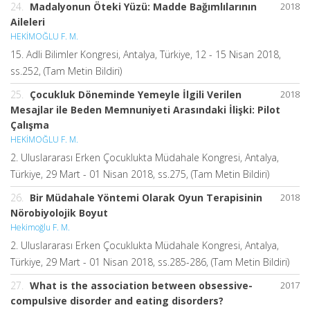
24.
Madalyonun Öteki Yüzü: Madde Bağımlılarının
2018
Aileleri
HEKİMOĞLU F. M.
15. Adli Bilimler Kongresi, Antalya, Türkiye, 12 - 15 Nisan 2018,
ss.252, (Tam Metin Bildiri)
25.
Çocukluk Döneminde Yemeyle İlgili Verilen
2018
Mesajlar ile Beden Memnuniyeti Arasındaki İlişki: Pilot
Çalışma
HEKİMOĞLU F. M.
2. Uluslararası Erken Çocuklukta Müdahale Kongresi, Antalya,
Türkiye, 29 Mart - 01 Nisan 2018, ss.275, (Tam Metin Bildiri)
26.
Bir Müdahale Yöntemi Olarak Oyun Terapisinin
2018
Nörobiyolojik Boyut
Hekimoğlu F. M.
2. Uluslararası Erken Çocuklukta Müdahale Kongresi, Antalya,
Türkiye, 29 Mart - 01 Nisan 2018, ss.285-286, (Tam Metin Bildiri)
27.
What is the association between obsessive-
2017
compulsive disorder and eating disorders?