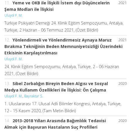
11.
Yeme ve OKB ile İlişkili İstem dışı Düşüncelerin
2021
Şema Modları ile İlişkisi
Uluyol F. M.
Türkiye Psikiyatri Derneği 24. Klinik Eğitim Sempozyumu, Antalya,
Türkiye, 2 Haziran - 06 Temmuz 2021, (Özet Bildiri)
12.
Yönlendirmeli ve Yönlendirmesiz Aynaya Maruz
2021
Bırakma Tekniğinin Beden Memnuniyetsizliği Üzerindeki
Etkisinin Karşılaştırılması
Uluyol F. M.
24. Klinik Eğitim Sempozyumu, Antalya, Türkiye, 2 - 06 Haziran
2021, (Özet Bildiri)
13.
Sibel Zorbalığın Bireyin Beden Algısı ve Sosyal
2020
Medya Kullanım Özellikleri ile İlişkisi: Ön Çalışma
Uluyol F. M.
,
Bayraktar S.
1. Uluslararası 17. Ulusal Adli Bilimler Kongresi, Antalya, Türkiye,
12 - 15 Kasım 2020, (Tam Metin Bildiri)
14.
2013-2018 Yılları Arasında Bağımlılık Tedavisi
2020
Almak için Başvuran Hastaların Suç Profilleri