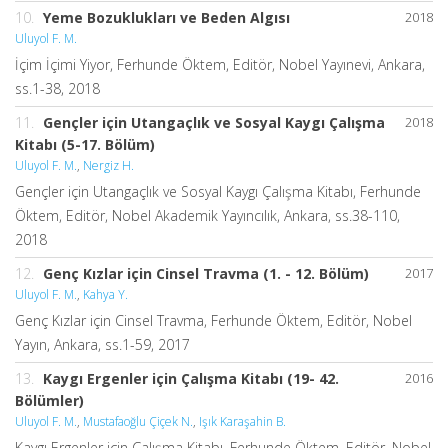
10.
Yeme Bozuklukları ve Beden Algısı
2018
Uluyol F. M.
İçim İçimi Yiyor, Ferhunde Öktem, Editör, Nobel Yayınevi, Ankara,
ss.1-38, 2018
11.
Gençler için Utangaçlık ve Sosyal Kaygı Çalışma
2018
Kitabı (5-17. Bölüm)
Uluyol F. M.
,
Nergiz H.
Gençler için Utangaçlık ve Sosyal Kaygı Çalışma Kitabı, Ferhunde
Öktem, Editör, Nobel Akademik Yayıncılık, Ankara, ss.38-110,
2018
12.
Genç Kızlar için Cinsel Travma (1. - 12. Bölüm)
2017
Uluyol F. M.
,
Kahya Y.
Genç Kızlar için Cinsel Travma, Ferhunde Öktem, Editör, Nobel
Yayın, Ankara, ss.1-59, 2017
13.
Kaygı Ergenler için Çalışma Kitabı (19- 42.
2016
Bölümler)
Uluyol F. M.
,
Mustafaoğlu Çiçek N.
,
Işık Karaşahin B.
Kaygı Ergenler için Çalışma Kitabı, Ferhunde Öktem, Editör, Nobel