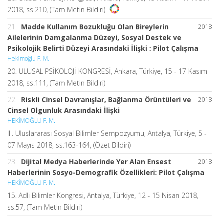
2018, ss.210, (Tam Metin Bildiri)
21.
Madde Kullanım Bozukluğu Olan Bireylerin
2018
Ailelerinin Damgalanma Düzeyi, Sosyal Destek ve
Psikolojik Belirti Düzeyi Arasındaki İlişki : Pilot Çalışma
Hekimoğlu F. M.
20. ULUSAL PSİKOLOJİ KONGRESİ, Ankara, Türkiye, 15 - 17 Kasım
2018, ss.111, (Tam Metin Bildiri)
22.
Riskli Cinsel Davranışlar, Bağlanma Örüntüleri ve
2018
Cinsel Olgunluk Arasındaki İlişki
HEKİMOĞLU F. M.
III. Uluslararası Sosyal Bilimler Sempozyumu, Antalya, Türkiye, 5 -
07 Mayıs 2018, ss.163-164, (Özet Bildiri)
23.
Dijital Medya Haberlerinde Yer Alan Ensest
2018
Haberlerinin Sosyo-Demografik Özellikleri: Pilot Çalışma
HEKİMOĞLU F. M.
15. Adli Bilimler Kongresi, Antalya, Türkiye, 12 - 15 Nisan 2018,
ss.57, (Tam Metin Bildiri)