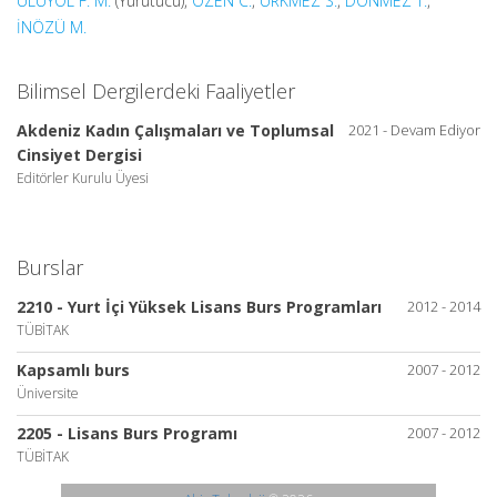
ULUYOL F. M.
(Yürütücü),
ÖZEN C.
,
ÜRKMEZ S.
,
DÖNMEZ T.
,
İNÖZÜ M.
Bilimsel Dergilerdeki Faaliyetler
Akdeniz Kadın Çalışmaları ve Toplumsal
2021 - Devam Ediyor
Cinsiyet Dergisi
Editörler Kurulu Üyesi
Burslar
2210 - Yurt İçi Yüksek Lisans Burs Programları
2012 - 2014
TÜBİTAK
Kapsamlı burs
2007 - 2012
Üniversite
2205 - Lisans Burs Programı
2007 - 2012
TÜBİTAK