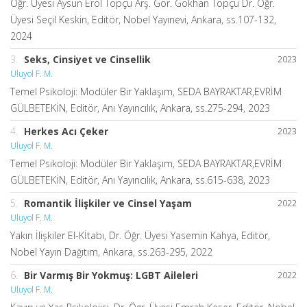
Öğr. Üyesi Aysun Erol Topçu Arş. Gör. Gökhan Topçu Dr. Öğr.
Üyesi Seçil Keskin, Editör, Nobel Yayınevi, Ankara, ss.107-132,
2024
3.
Seks, Cinsiyet ve Cinsellik
2023
Uluyol F. M.
Temel Psikoloji: Modüler Bir Yaklaşım, SEDA BAYRAKTAR,EVRİM
GÜLBETEKİN, Editör, Anı Yayıncılık, Ankara, ss.275-294, 2023
4.
Herkes Acı Çeker
2023
Uluyol F. M.
Temel Psikoloji: Modüler Bir Yaklaşım, SEDA BAYRAKTAR,EVRİM
GÜLBETEKİN, Editör, Anı Yayıncılık, Ankara, ss.615-638, 2023
5.
Romantik İlişkiler ve Cinsel Yaşam
2022
Uluyol F. M.
Yakın İlişkiler El-Kİtabı, Dr. Öğr. Üyesi Yasemin Kahya, Editör,
Nobel Yayın Dağıtım, Ankara, ss.263-295, 2022
6.
Bir Varmış Bir Yokmuş: LGBT Aileleri
2022
Uluyol F. M.