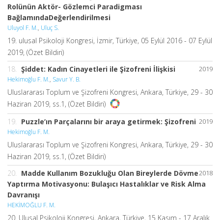
Rolünün Aktör- Gözlemci Paradigması
BağlamındaDeğerlendirilmesi
Uluyol F. M.
,
Uluç S.
19. ulusal Psikoloji Kongresi, İzmir, Türkiye, 05 Eylül 2016 - 07 Eylül
2019, (Özet Bildiri)
18.
Şiddet: Kadın Cinayetleri ile Şizofreni İlişkisi
2019
Hekimoğlu F. M.
,
Savur Y. B.
Uluslararası Toplum ve Şizofreni Kongresi, Ankara, Türkiye, 29 - 30
Haziran 2019, ss.1, (Özet Bildiri)
19.
Puzzle’ın Parçalarını bir araya getirmek: Şizofreni
2019
Hekimoğlu F. M.
Uluslararası Toplum ve Şizofreni Kongresi, Ankara, Türkiye, 29 - 30
Haziran 2019, ss.1, (Özet Bildiri)
20.
Madde Kullanım Bozukluğu Olan Bireylerde Dövme
2018
Yaptırma Motivasyonu: Bulaşıcı Hastalıklar ve Risk Alma
Davranışı
HEKİMOĞLU F. M.
20. Ulusal Psikoloji Kongresi, Ankara, Türkiye, 15 Kasım - 17 Aralık