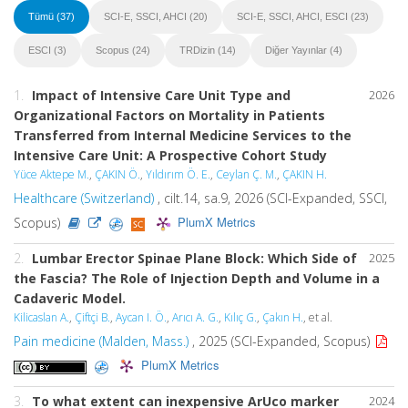
Tümü (37)
SCI-E, SSCI, AHCI (20)
SCI-E, SSCI, AHCI, ESCI (23)
ESCI (3)
Scopus (24)
TRDizin (14)
Diğer Yayınlar (4)
1.
Impact of Intensive Care Unit Type and
2026
Organizational Factors on Mortality in Patients
Transferred from Internal Medicine Services to the
Intensive Care Unit: A Prospective Cohort Study
Yüce Aktepe M.
,
ÇAKIN Ö.
,
Yıldırım Ö. E.
,
Ceylan Ç. M.
,
ÇAKIN H.
Healthcare (Switzerland)
, cilt.14, sa.9, 2026 (SCI-Expanded, SSCI,
PlumX Metrics
Scopus)
2.
Lumbar Erector Spinae Plane Block: Which Side of
2025
the Fascia? The Role of Injection Depth and Volume in a
Cadaveric Model.
Kilicaslan A.
,
Çiftçi B.
,
Aycan I. Ö.
,
Arıcı A. G.
,
Kılıç G.
,
Çakın H.
, et al.
Pain medicine (Malden, Mass.)
, 2025 (SCI-Expanded, Scopus)
PlumX Metrics
3.
To what extent can inexpensive ArUco marker
2024