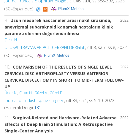
Journal francais d'ophtalmologie
, cilt.46, sa.4, ss.388-392, 2023
PlumX Metrics
(SCI-Expanded)
9.
Uzun mesafeli hastaneler arası nakil sırasında,
2022
anevrizmal subaraknoid kanamalı hastaların klinik
parametrelerinin değerlendirilmesi
Çakın H.
ULUSAL TRAVMA VE ACIL CERRAHI DERGISI
, cilt.3, sa.7, ss.8, 2022
PlumX Metrics
(SCI-Expanded)
10.
COMPARISON OF THE RESULTS OF SINGLE LEVEL
2022
CERVICAL DISC ARTHROPLASTY VERSUS ANTERIOR
CERVICAL DISCECTOMY IN SHORT TO MID-TERM FOLLOW-
UP
Üçler N.
,
Çakın H.
,
Güzel A.
,
Güzel E.
journal of turkish spine surgery
, cilt.33, sa.1, ss.5-10, 2022
(Hakemli Dergi)
11.
Surgical-Related and Hardware-Related Adverse
2022
Effects of Deep Brain Stimulation: A Retrospective
Single-Center Analysis