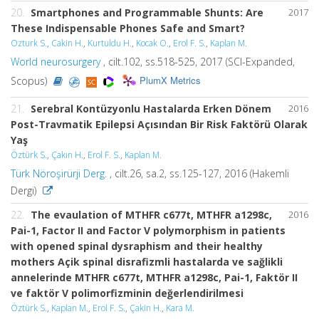
20.
Smartphones and Programmable Shunts: Are
2017
These Indispensable Phones Safe and Smart?
Ozturk S.
,
Cakin H.
,
Kurtuldu H.
,
Kocak O.
,
Erol F. S.
,
Kaplan M.
World neurosurgery
, cilt.102, ss.518-525, 2017 (SCI-Expanded,
PlumX Metrics
Scopus)
21.
Serebral Kontüzyonlu Hastalarda Erken Dönem
2016
Post-Travmatik Epilepsi Açısından Bir Risk Faktörü Olarak
Yaş
Öztürk S.
,
Çakın H.
,
Erol F. S.
,
Kaplan M.
Türk Nöroşirürji Derg.
, cilt.26, sa.2, ss.125-127, 2016 (Hakemli
Dergi)
22.
The evaulation of MTHFR c677t, MTHFR a1298c,
2016
Pai-1, Factor II and Factor V polymorphism in patients
with opened spinal dysraphism and their healthy
mothers Açik spinal disrafizmli hastalarda ve sağlikli
annelerinde MTHFR c677t, MTHFR a1298c, Pai-1, Faktör II
ve faktör V polimorfizminin değerlendirilmesi
Öztürk S.
,
Kaplan M.
,
Erol F. S.
,
Çakin H.
,
Kara M.