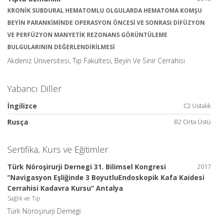
KRONİK SUBDURAL HEMATOMLU OLGULARDA HEMATOMA KOMŞU
BEYİN PARANKİMİNDE OPERASYON ÖNCESİ VE SONRASI DİFÜZYON
VE PERFÜZYON MANYETİK REZONANS GÖRÜNTÜLEME
BULGULARININ DEĞERLENDİRİLMESİ
Akdeniz Üniversitesi, Tıp Fakültesi, Beyin Ve Sinir Cerrahisi
Yabancı Diller
İngilizce
C2 Ustalık
Rusça
B2 Orta Üstü
Sertifika, Kurs ve Eğitimler
Türk Nöroşirurji Dernegi 31. Bilimsel Kongresi
2017
‘’Navigasyon Eşliğinde 3 BoyutluEndoskopik Kafa Kaidesi
Cerrahisi Kadavra Kursu’’ Antalya
Sağlık ve Tıp
Türk Nöroşirurji Dernegi