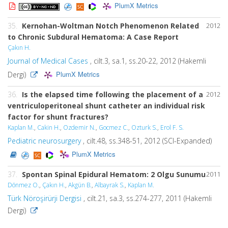
PlumX Metrics
35.
Kernohan-Woltman Notch Phenomenon Related
2012
to Chronic Subdural Hematoma: A Case Report
Çakın H.
Journal of Medical Cases
, cilt.3, sa.1, ss.20-22, 2012 (Hakemli
PlumX Metrics
Dergi)
36.
Is the elapsed time following the placement of a
2012
ventriculoperitoneal shunt catheter an individual risk
factor for shunt fractures?
Kaplan M.
,
Cakin H.
,
Ozdemir N.
,
Gocmez C.
,
Ozturk S.
,
Erol F. S.
Pediatric neurosurgery
, cilt.48, ss.348-51, 2012 (SCI-Expanded)
PlumX Metrics
37.
Spontan Spinal Epidural Hematom: 2 Olgu Sunumu
2011
Dönmez O.
,
Çakın H.
,
Akgün B.
,
Albayrak S.
,
Kaplan M.
Türk Nöroşirürji Dergisi
, cilt.21, sa.3, ss.274-277, 2011 (Hakemli
Dergi)