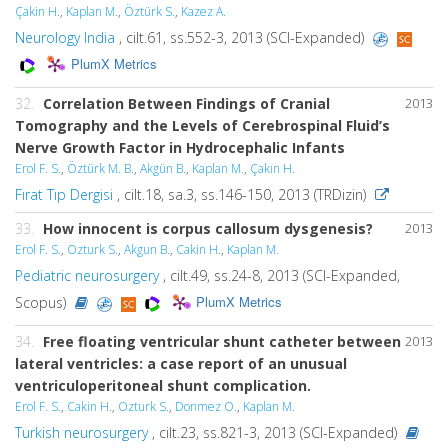
Çakin H.
,
Kaplan M.
,
Öztürk S.
,
Kazez A.
Neurology India
, cilt.61, ss.552-3, 2013 (SCI-Expanded)
PlumX Metrics
32.
Correlation Between Findings of Cranial
2013
Tomography and the Levels of Cerebrospinal Fluid’s
Nerve Growth Factor in Hydrocephalic Infants
Erol F. S.
,
Öztürk M. B.
,
Akgün B.
,
Kaplan M.
,
Çakın H.
Fırat Tıp Dergisi
, cilt.18, sa.3, ss.146-150, 2013 (TRDizin)
33.
How innocent is corpus callosum dysgenesis?
2013
Erol F. S.
,
Ozturk S.
,
Akgun B.
,
Cakin H.
,
Kaplan M.
Pediatric neurosurgery
, cilt.49, ss.24-8, 2013 (SCI-Expanded,
PlumX Metrics
Scopus)
34.
Free floating ventricular shunt catheter between
2013
lateral ventricles: a case report of an unusual
ventriculoperitoneal shunt complication.
Erol F. S.
,
Cakin H.
,
Ozturk S.
,
Donmez O.
,
Kaplan M.
Turkish neurosurgery
, cilt.23, ss.821-3, 2013 (SCI-Expanded)