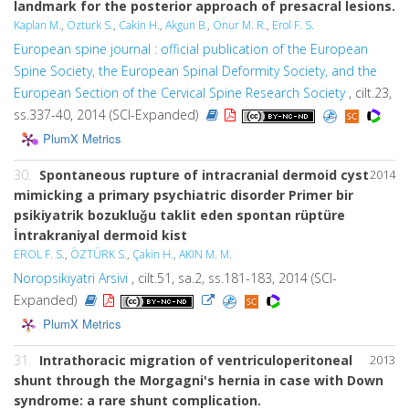
landmark for the posterior approach of presacral lesions.
Kaplan M.
,
Ozturk S.
,
Cakin H.
,
Akgun B.
,
Onur M. R.
,
Erol F. S.
European spine journal : official publication of the European
Spine Society, the European Spinal Deformity Society, and the
European Section of the Cervical Spine Research Society
, cilt.23,
ss.337-40, 2014 (SCI-Expanded)
PlumX Metrics
30.
Spontaneous rupture of intracranial dermoid cyst
2014
mimicking a primary psychiatric disorder Primer bir
psikiyatrik bozukluǧu taklit eden spontan rüptüre
İntrakraniyal dermoid kist
EROL F. S.
,
ÖZTÜRK S.
,
Çakin H.
,
AKIN M. M.
Noropsikiyatri Arsivi
, cilt.51, sa.2, ss.181-183, 2014 (SCI-
Expanded)
PlumX Metrics
31.
Intrathoracic migration of ventriculoperitoneal
2013
shunt through the Morgagni's hernia in case with Down
syndrome: a rare shunt complication.