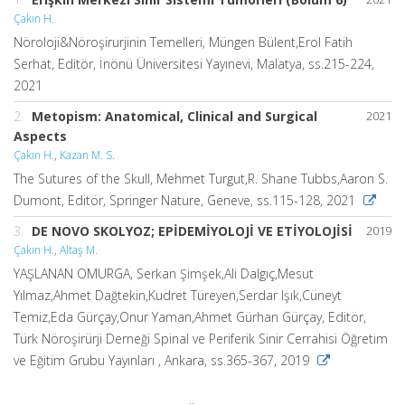
Çakın H.
Nöroloji&Nöroşirurjinin Temelleri, Müngen Bülent,Erol Fatih
Serhat, Editör, İnönü Üniversitesi Yayınevi, Malatya, ss.215-224,
2021
2.
Metopism: Anatomical, Clinical and Surgical
2021
Aspects
Çakın H.
,
Kazan M. S.
The Sutures of the Skull, Mehmet Turgut,R. Shane Tubbs,Aaron S.
Dumont, Editör, Springer Nature, Geneve, ss.115-128, 2021
3.
DE NOVO SKOLYOZ; EPİDEMİYOLOJİ VE ETİYOLOJİSİ
2019
Çakın H.
,
Altaş M.
YAŞLANAN OMURGA, Serkan Şimşek,Ali Dalgıç,Mesut
Yılmaz,Ahmet Dağtekin,Kudret Türeyen,Serdar Işık,Cüneyt
Temiz,Eda Gürçay,Onur Yaman,Ahmet Gürhan Gürçay, Editör,
Türk Nöroşirürji Derneği Spinal ve Periferik Sinir Cerrahisi Öğretim
ve Eğitim Grubu Yayınları , Ankara, ss.365-367, 2019