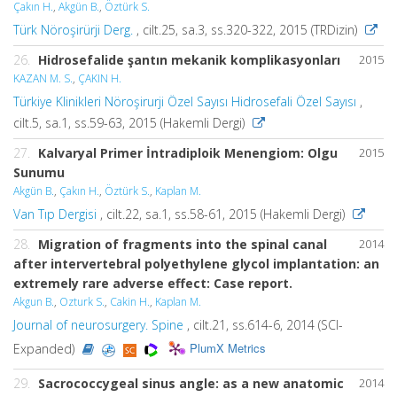
Çakın H.
,
Akgün B.
,
Öztürk S.
Türk Nöroşirürji Derg.
, cilt.25, sa.3, ss.320-322, 2015 (TRDizin)
26.
Hidrosefalide şantın mekanik komplikasyonları
2015
KAZAN M. S.
,
ÇAKIN H.
Türkiye Klinikleri Nöroşirurji Özel Sayısı Hidrosefali Özel Sayısı
,
cilt.5, sa.1, ss.59-63, 2015 (Hakemli Dergi)
27.
Kalvaryal Primer İntradiploik Menengiom: Olgu
2015
Sunumu
Akgün B.
,
Çakın H.
,
Öztürk S.
,
Kaplan M.
Van Tıp Dergisi
, cilt.22, sa.1, ss.58-61, 2015 (Hakemli Dergi)
28.
Migration of fragments into the spinal canal
2014
after intervertebral polyethylene glycol implantation: an
extremely rare adverse effect: Case report.
Akgun B.
,
Ozturk S.
,
Cakin H.
,
Kaplan M.
Journal of neurosurgery. Spine
, cilt.21, ss.614-6, 2014 (SCI-
PlumX Metrics
Expanded)
29.
Sacrococcygeal sinus angle: as a new anatomic
2014