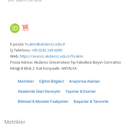
Sinir Sistemi Cerrahisi
E-posta:
hcakin@akdeniz.edu.tr
İş Telefonu:
+90 0242 249 6000
Web:
https://avesis.akdeniz.edu.tr/hcakin
Posta Adresi:
Akdeniz Üniversitesi Tıp Fakültesi Beyin Cerrrahisi
Kliniği B Blok 2. Kat Konyaaltı- ANTALYA
Metrikler
Eğitim Bilgileri
Araştırma Alanları
Akademik İdari Deneyim
Yayınlar & Eserler
Bilimsel & Mesleki Faaliyetler
Başarılar & Tanınırlık
Metrikler