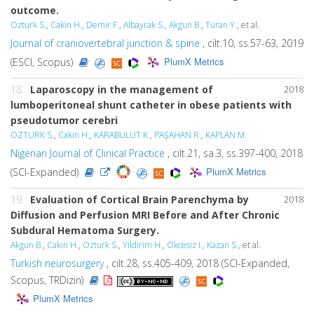
outcome.
Ozturk S.
,
Cakin H.
,
Demir F.
,
Albayrak S.
,
Akgun B.
,
Turan Y.
, et al.
Journal of craniovertebral junction & spine
, cilt.10, ss.57-63, 2019
PlumX Metrics
(ESCI, Scopus)
18.
Laparoscopy in the management of
2018
lumboperitoneal shunt catheter in obese patients with
pseudotumor cerebri
OZTURK S.
,
Cakin H.
,
KARABULUT K.
,
PAŞAHAN R.
,
KAPLAN M.
Nigerian Journal of Clinical Practice
, cilt.21, sa.3, ss.397-400, 2018
PlumX Metrics
(SCI-Expanded)
19.
Evaluation of Cortical Brain Parenchyma by
2018
Diffusion and Perfusion MRI Before and After Chronic
Subdural Hematoma Surgery.
Akgun B.
,
Cakin H.
,
Ozturk S.
,
Yildirim H.
,
Okcesiz I.
,
Kazan S.
, et al.
Turkish neurosurgery
, cilt.28, ss.405-409, 2018 (SCI-Expanded,
Scopus, TRDizin)
PlumX Metrics