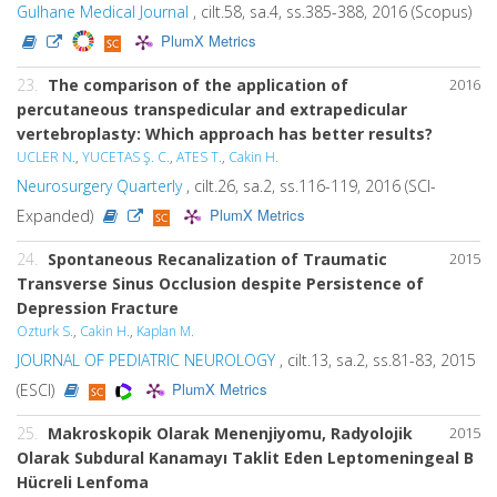
Gulhane Medical Journal
, cilt.58, sa.4, ss.385-388, 2016 (Scopus)
PlumX Metrics
23.
The comparison of the application of
2016
percutaneous transpedicular and extrapedicular
vertebroplasty: Which approach has better results?
UCLER N.
,
YUCETAS Ş. C.
,
ATES T.
,
Cakin H.
Neurosurgery Quarterly
, cilt.26, sa.2, ss.116-119, 2016 (SCI-
PlumX Metrics
Expanded)
24.
Spontaneous Recanalization of Traumatic
2015
Transverse Sinus Occlusion despite Persistence of
Depression Fracture
Ozturk S.
,
Cakin H.
,
Kaplan M.
JOURNAL OF PEDIATRIC NEUROLOGY
, cilt.13, sa.2, ss.81-83, 2015
PlumX Metrics
(ESCI)
25.
Makroskopik Olarak Menenjiyomu, Radyolojik
2015
Olarak Subdural Kanamayı Taklit Eden Leptomeningeal B
Hücreli Lenfoma