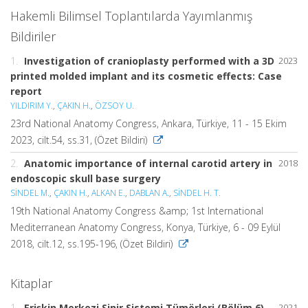
Hakemli Bilimsel Toplantılarda Yayımlanmış
Bildiriler
1.
Investigation of cranioplasty performed with a 3D
2023
printed molded implant and its cosmetic effects: Case
report
YILDIRIM Y.
,
ÇAKIN H.
,
ÖZSOY U.
23rd National Anatomy Congress, Ankara, Türkiye, 11 - 15 Ekim
2023, cilt.54, ss.31, (Özet Bildiri)
2.
Anatomic importance of internal carotid artery in
2018
endoscopic skull base surgery
SİNDEL M.
,
ÇAKIN H.
,
ALKAN E.
,
DABLAN A.
,
SİNDEL H. T.
19th National Anatomy Congress &amp; 1st International
Mediterranean Anatomy Congress, Konya, Türkiye, 6 - 09 Eylül
2018, cilt.12, ss.195-196, (Özet Bildiri)
Kitaplar
1.
Erişkin Merkezi Sinir Sistemi Tümörleri (Bölüm 6)
2021