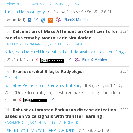
Erdem N. S.
,
ÖZKAYNAK S. S.
,
ÇAKIN H.
,
UÇAR T.
Turkish Neurosurgery
, cilt.32, sa.4, ss.578-586, 2022 (SCI-
PlumX Metrics
Expanded)
12.
Calculation of Mass Attenuation Coefficients for
2021
Pedicle Screw by Monte Carlo Simulation
ÜNCÜ Y. A.
,
KARAMAN O.
,
ÇAKIN H.
,
ÖZDOĞAN H.
Süleyman Demirel Üniversitesi Fen Edebiyat Fakültesi Fen Dergisi
PlumX Metrics
, 2021 (TRDizin)
13.
Kranioservikal Bileşke Radyolojisi
2021
Çakın H.
Spinal ve Periferik Sinir Cerrahisi Bülteni
, cilt.93, sa.4, ss.12-20,
2021 (Düzenli olarak gerçekleştirilen hakemli kongrenin bildiri
kitabı)
14.
Robust automated Parkinson disease detection
2021
based on voice signals with transfer learning
KARAMAN O.
,
ÇAKIN H.
,
Alhudhaif A.
,
POLAT K.
EXPERT SYSTEMS WITH APPLICATIONS
, cilt.178, 2021 (SCI-