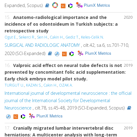
PlumX Metrics
Expanded, Scopus)
15.
Anatomo-radiological importance and the
2020
incidence of os odontoideum in Turkish subjects: a
retrospective study
Ogut E.
,
Sekerci R.
,
Sen H.
,
Cakin H.
,
Gediz T.
,
Keles-Celik N.
SURGICAL AND RADIOLOGIC ANATOMY
, cilt.42, sa.6, ss.701-710,
PlumX Metrics
2020 (SCI-Expanded)
16.
Valproic acid effect on neural tube defects is not
2019
prevented by concomitant folic acid supplementation:
Early chick embryo model pilot study.
TURGUT U.
,
KAZAN S.
,
Cakin H.
,
OZAK A.
International journal of developmental neuroscience : the official
journal of the International Society for Developmental
Neuroscience
, cilt.78, ss.45-48, 2019 (SCI-Expanded, Scopus)
PlumX Metrics
17.
Cranially migrated lumbar intervertebral disc
2019
herniations: A multicenter analysis with long-term