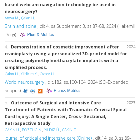
based webcam navigation technology be used in
neurosurgery?
Ateya M.
,
Çakın H.
Brain and spine
, cilt.4, sa.Supplement 3, ss.87-88, 2024 (Hakemli
PlumX Metrics
Dergi)
4.
Demonstration of cosmetic improvement after
2024
cranioplasty using a personalized 3D-printed mold for
creating polymethylmethacrylate implants with a
simplified process.
Çakın H.
,
Yildirim Y.
,
Ozsoy U.
World neurosurgery
, cilt.182, ss.100-104, 2024 (SCI-Expanded,
PlumX Metrics
Scopus)
5.
Outcome of Surgical and Intensive Care
2023
Treatment of Patients with Traumatic Cervical Spinal
Cord Injury: A Single Center, Cross- Sectional,
Retrospective Study
CAKIN H.
,
BOZTUG N.
,
YILDIZ Ü.
,
CAKIN O.
Journal of critical and intensive care (Online)
, cilt.14, sa.3, ss.89-