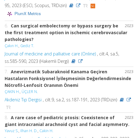
95, 2023 (ESCI, Scopus, TRDizin)
PlumX Metrics
6.
Can surgical embolectomy or bypass surgery be
2023
the first treatment option in ischemic cerebrovascular
pathologies?
Çakın H.
,
Gediz T.
Journal of medicine and palliative care (Online)
, cilt.4, sa.5,
ss.585-590, 2023 (Hakemli Dergi)
7.
Anevrizmatik Subaraknoid Kanama Geçiren
2023
Hastaların Fonksiyonel İyileşmesinin Değerlendirmesinde
Nötrofil-Lenfosit Oranının Önemi
ÇAKIN H.
,
ÜÇLER N.
Akdeniz Tıp Dergisi
, cilt.9, sa.2, ss.187-191, 2023 (TRDizin)
8.
A rare case of pediatric ptosis: Coexistence of
2023
giant intracranial arachnoid cyst and facial asymmetry.
Yavuz S.
,
Ilhan H. D.
,
Cakin H.