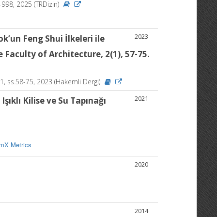
83-998, 2025 (TRDizin)
2023
ok’un Feng Shui İlkeleri ile
aculty of Architecture, 2(1), 57-75.
sa.1, ss.58-75, 2023 (Hakemli Dergi)
2021
şıklı Kilise ve Su Tapınağı
mX Metrics
2020
2014