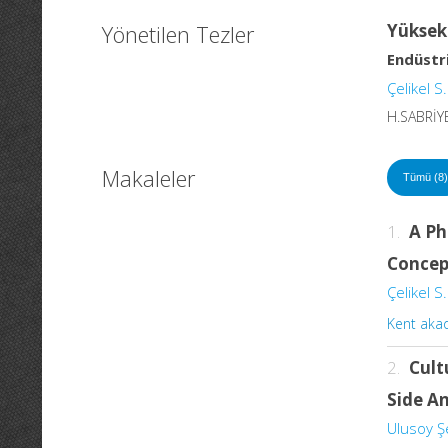
Yönetilen Tezler
Yüksek
Endüstri
Çelikel S.
H.SABRİY
Makaleler
Tümü (8)
1.
A Ph
Concep
Çelikel S.
Kent akad
2.
Cult
Side An
Ulusoy Şe