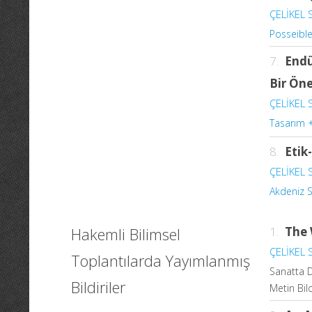
ÇELİKEL S
Posseibl
7.
Endü
Bir Öne
ÇELİKEL S
Tasarım 
8.
Etik
ÇELİKEL S
Akdeniz S
Hakemli Bilimsel
1.
The 
ÇELİKEL S
Toplantılarda Yayımlanmış
Sanatta D
Bildiriler
Metin Bild