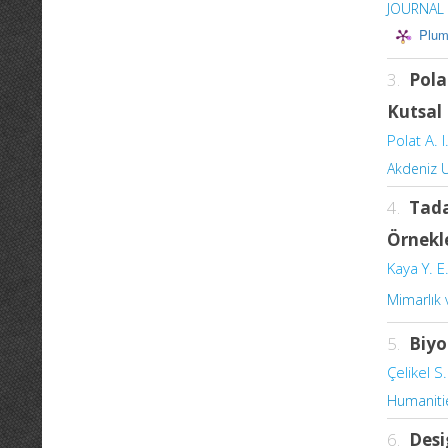
JOURNAL 
Plum
3.
Pola
Kutsal 
Polat A. I
Akdeniz Un
4.
Tada
Örnekl
Kaya Y. E
Mimarlık
5.
Biyo
Çelikel S.
Humaniti
6.
Desi