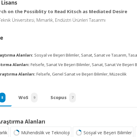
 Lisans
rch on the Possiblity to Read Kitsch as Mediated Desire
Teknik Üniversitesi, Mimarlık, Endüstri Ürünleri Tasarımı
ce
aştırma Alanları:
Sosyal ve Beşeri Bilimler, Sanat, Sanat ve Tasarım, Tasa
tırma Alanları:
Felsefe, Sanat Ve Beşeri Bilimler, Sanat, Sanat Ve Beşeri Bi
raştırma Alanları:
Felsefe, Genel Sanat ve Beşeri Bilimler, Müzecilik
WoS
Scopus
8
9
7
Araştırma Alanları
rlık
Mühendislik ve Teknoloji
Sosyal ve Beşeri Bilimler