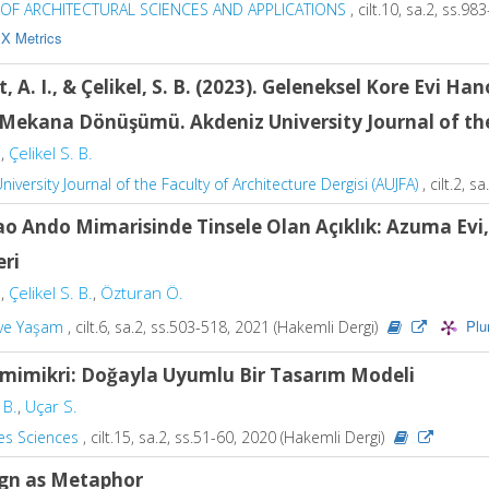
OF ARCHITECTURAL SCIENCES AND APPLICATIONS
, cilt.10, sa.2, ss.9
X Metrics
t, A. I., & Çelikel, S. B. (2023). Geleneksel Kore Evi Han
Mekana Dönüşümü. Akdeniz University Journal of the F
.
,
Çelikel S. B.
iversity Journal of the Faculty of Architecture Dergisi (AUJFA)
, cilt.2, 
o Ando Mimarisinde Tinsele Olan Açıklık: Azuma Evi, I
eri
.
,
Çelikel S. B.
,
Özturan Ö.
Plu
 ve Yaşam
, cilt.6, sa.2, ss.503-518, 2021 (Hakemli Dergi)
mimikri: Doğayla Uyumlu Bir Tasarım Modeli
 B.
,
Uçar S.
es Sciences
, cilt.15, sa.2, ss.51-60, 2020 (Hakemli Dergi)
gn as Metaphor