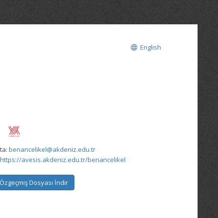
English
ta:
benancelikel@akdeniz.edu.tr
https://avesis.akdeniz.edu.tr/benancelikel
Özgeçmiş Dosyası İndir