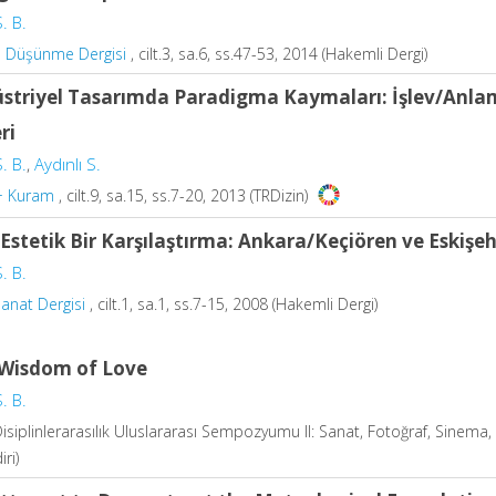
. B.
e Düşünme Dergisi
, cilt.3, sa.6, ss.47-53, 2014 (Hakemli Dergi)
striyel Tasarımda Paradigma Kaymaları: İşlev/Anlam İk
ri
. B.
,
Aydınlı S.
+ Kuram
, cilt.9, sa.15, ss.7-20, 2013 (TRDizin)
-Estetik Bir Karşılaştırma: Ankara/Keçiören ve Eskişeh
. B.
anat Dergisi
, cilt.1, sa.1, ss.7-15, 2008 (Hakemli Dergi)
Wisdom of Love
. B.
isiplinlerarasılık Uluslararası Sempozyumu II: Sanat, Fotoğraf, Sinema,
iri)