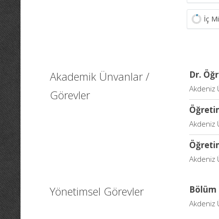
İç M
Akademik Ünvanlar /
Dr. Öğr
Akdeniz Ü
Görevler
Öğretim
Akdeniz Ü
Öğretim
Akdeniz Ü
Yönetimsel Görevler
Bölüm 
Akdeniz Ü