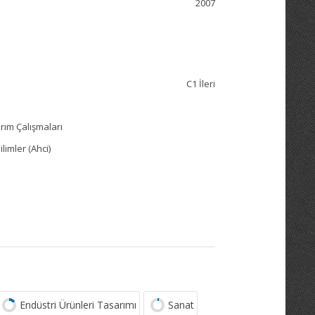
2007
C1 İleri
rım Çalışmaları
limler (Ahci)
Endüstri Ürünleri Tasarımı
Sanat