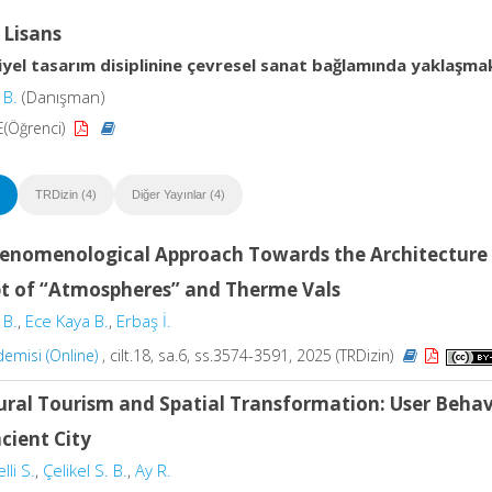
 Lisans
yel tasarım disiplinine çevresel sanat bağlamında yaklaşmak
 B.
(Danışman)
E(Öğrenci)
TRDizin (4)
Diğer Yayınlar (4)
enomenological Approach Towards the Architecture 
t of “Atmospheres” and Therme Vals
 B.
,
Ece Kaya B.
,
Erbaş İ.
emisi (Online)
, cilt.18, sa.6, ss.3574-3591, 2025 (TRDizin)
ural Tourism and Spatial Transformation: User Behavi
cient City
lli S.
,
Çelikel S. B.
,
Ay R.