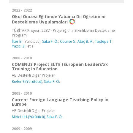
2022 - 2022
Okul Öncesi Eğitimde Yabancı Dil Öğretimini
Destekleme Uygulamaları
TÜBİTAK Projesi , 2237 - Proje Eğitimi Etkinliklerini Destekleme
Programı
İlter B.
(Yürütücü),
Saka F. Ö.
,
Course S.
,
Ataç B. A.
,
Taştepe T.
,
Yazıcı Z.
, et al.
2008 - 2010
COMENUS Project ELTE (European Leaders’xx
Training in Education
AB Destekli Diğer Projeler
Kıefer S.(Yürütücü)
,
Saka F. Ö.
2008 - 2010
Current Foreign Language Teaching Policy in
Europe
AB Destekli Diğer Projeler
Mirici İ. H.(Yürütücü)
,
Saka F. Ö.
2009 - 2009