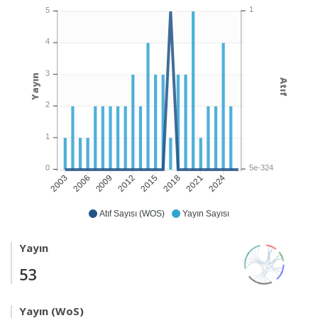
1
5
4
3
Yayın
Atıf
2
1
5e-324
0
2006
2009
2012
2015
2018
2021
2024
2003
Atıf Sayısı (WOS)
Yayın Sayısı
Yayın
53
Yayın (WoS)