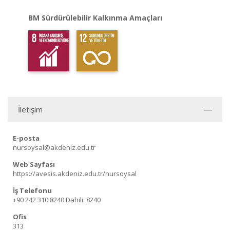
BM Sürdürülebilir Kalkınma Amaçları
İletişim
E-posta
nursoysal@akdeniz.edu.tr
Web Sayfası
https://avesis.akdeniz.edu.tr/nursoysal
İş Telefonu
+90 242 310 8240
Dahili: 8240
Ofis
313