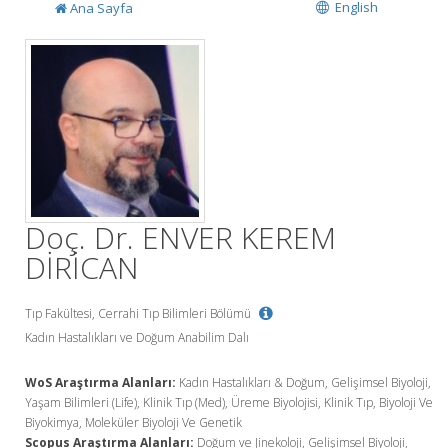
English
Ana Sayfa
Doç. Dr. ENVER KEREM
DİRİCAN
Tıp Fakültesi, Cerrahi Tıp Bilimleri Bölümü
Kadın Hastalıkları ve Doğum Anabilim Dalı
WoS Araştırma Alanları:
Kadın Hastalıkları & Doğum, Gelişimsel Biyoloji,
Yaşam Bilimleri (Life), Klinik Tıp (Med), Üreme Biyolojisi, Klinik Tıp, Biyoloji Ve
Biyokimya, Moleküler Biyoloji Ve Genetik
Scopus Araştırma Alanları:
Doğum ve Jinekoloji, Gelişimsel Biyoloji,