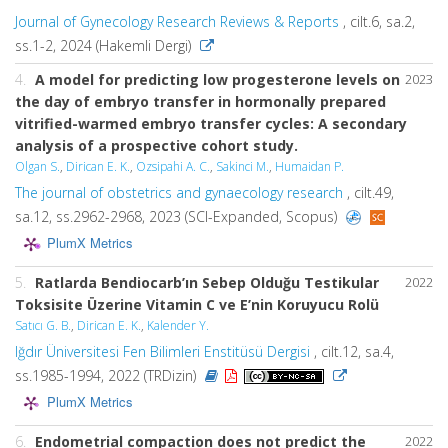
Journal of Gynecology Research Reviews & Reports
, cilt.6, sa.2,
ss.1-2, 2024 (Hakemli Dergi)
4.
A model for predicting low progesterone levels on
2023
the day of embryo transfer in hormonally prepared
vitrified-warmed embryo transfer cycles: A secondary
analysis of a prospective cohort study.
Olgan S.
,
Dirican E. K.
,
Ozsipahi A. C.
,
Sakinci M.
,
Humaidan P.
The journal of obstetrics and gynaecology research
, cilt.49,
sa.12, ss.2962-2968, 2023 (SCI-Expanded, Scopus)
PlumX Metrics
5.
Ratlarda Bendiocarb’ın Sebep Olduğu Testikular
2022
Toksisite Üzerine Vitamin C ve E’nin Koruyucu Rolü
Satıcı G. B.
,
Dirican E. K.
,
Kalender Y.
Iğdır Üniversitesi Fen Bilimleri Enstitüsü Dergisi
, cilt.12, sa.4,
ss.1985-1994, 2022 (TRDizin)
PlumX Metrics
6.
Endometrial compaction does not predict the
2022