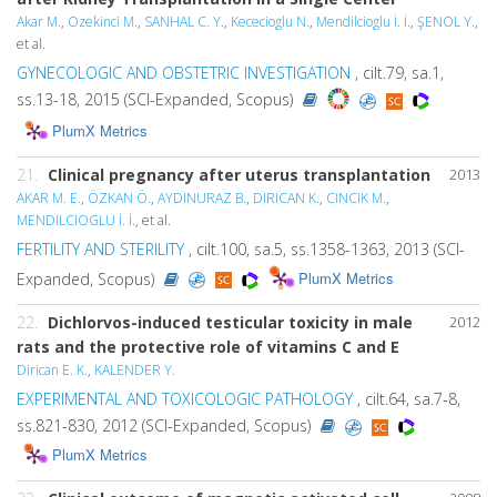
Akar M.
,
Ozekinci M.
,
SANHAL C. Y.
,
Kececioglu N.
,
Mendilcioglu İ. İ.
,
ŞENOL Y.
,
et al.
GYNECOLOGIC AND OBSTETRIC INVESTIGATION
, cilt.79, sa.1,
ss.13-18, 2015 (SCI-Expanded, Scopus)
PlumX Metrics
21.
Clinical pregnancy after uterus transplantation
2013
AKAR M. E.
,
ÖZKAN Ö.
,
AYDINURAZ B.
,
DIRICAN K.
,
CINCIK M.
,
MENDILCIOGLU İ. İ.
, et al.
FERTILITY AND STERILITY
, cilt.100, sa.5, ss.1358-1363, 2013 (SCI-
PlumX Metrics
Expanded, Scopus)
22.
Dichlorvos-induced testicular toxicity in male
2012
rats and the protective role of vitamins C and E
Dirican E. K.
,
KALENDER Y.
EXPERIMENTAL AND TOXICOLOGIC PATHOLOGY
, cilt.64, sa.7-8,
ss.821-830, 2012 (SCI-Expanded, Scopus)
PlumX Metrics