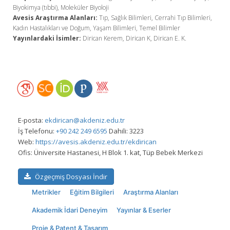
Biyokimya (tıbbi), Moleküler Biyoloji
Avesis Araştırma Alanları:
Tıp, Sağlık Bilimleri, Cerrahi Tıp Bilimleri,
Kadın Hastalıkları ve Doğum, Yaşam Bilimleri, Temel Bilimler
Yayınlardaki İsimler:
Dirican Kerem, Dirican K, Dirican E. K.
E-posta:
ekdirican@akdeniz.edu.tr
İş Telefonu:
+90 242 249 6595
Dahili: 3223
Web:
https://avesis.akdeniz.edu.tr/ekdirican
Ofis:
Üniversite Hastanesi, H Blok 1. kat, Tüp Bebek Merkezi
Özgeçmiş Dosyası İndir
Metrikler
Eğitim Bilgileri
Araştırma Alanları
Akademik İdari Deneyim
Yayınlar & Eserler
Proje & Patent & Tasarım