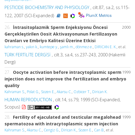
PESTICIDE BIOCHEMISTRY AND PHYSIOLOGY
, cilt.87, sa.2, ss.115-
PlumX Metrics
122, 2007 (SCI-Expanded)
26.
İntrasitoplazmik Sperm Enjeksiyonu Öncesi
2000
Gerçekleştirilen Oosit Aktivasyonunun Fertilizasyon
Oranları ve Embriyo Kalitesi Üzerine Etkisi
kahraman s.
,
yakın k.
,
kumtepe y.
,
şamlı m.
,
dönmez e.
,
DİRİCAN E. K.
, et al.
TÜRK FERTİLİTE DERGİSİ
, cilt.3, sa.4, ss.237-243, 2000 (Hakemli
Dergi)
27.
Oocyte activation before intracytoplasmic sperm
1999
injection does not improve the fertilization and embryo
quality
Kahraman S.
,
Polat G.
,
Sozen E.
,
Akarsu C.
,
Ozbicer T.
,
Dirican K.
HUMAN REPRODUCTION
, cilt.14, ss.79, 1999 (SCI-Expanded,
Scopus)
28.
Fertility of ejaculated and testicular megalohead
1999
spermatozoa with intracytoplasmic sperm injection
Kahraman S.
,
Akarsu C.
,
Cengiz G.
,
Dirican K.
,
Sozen E.
,
Can B.
, et al.