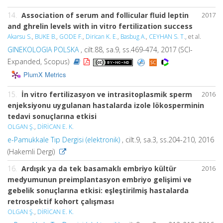
14.
Association of serum and follicular fluid leptin
2017
and ghrelin levels with in vitro fertilization success
Akarsu S.
,
BUKE B.
,
GODE F.
,
Dirican K. E.
,
Basbug A.
,
CEYHAN S. T.
, et al.
GINEKOLOGIA POLSKA
, cilt.88, sa.9, ss.469-474, 2017 (SCI-
Expanded, Scopus)
PlumX Metrics
15.
İn vitro fertilizasyon ve intrasitoplasmik sperm
2016
enjeksiyonu uygulanan hastalarda izole lökosperminin
tedavi sonuçlarına etkisi
OLGAN Ş.
,
DİRİCAN E. K.
e-Pamukkale Tıp Dergisi (elektronik)
, cilt.9, sa.3, ss.204-210, 2016
(Hakemli Dergi)
16.
Ardışık ya da tek basamaklı embriyo kültür
2016
medyumunun preimplantasyon embriyo gelişimi ve
gebelik sonuçlarına etkisi: eşleştirilmiş hastalarda
retrospektif kohort çalışması
OLGAN Ş.
,
DİRİCAN E. K.