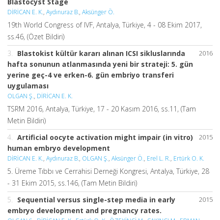
Blastocyst Stage
DİRİCAN E. K.
,
Aydınuraz B.
,
Aksünger Ö.
19th World Congress of IVF, Antalya, Türkiye, 4 - 08 Ekim 2017,
ss.46, (Özet Bildiri)
3.
Blastokist kültür kararı alınan ICSI sikluslarında
2016
hafta sonunun atlanmasında yeni bir strateji: 5. gün
yerine geç-4 ve erken-6. gün embriyo transferi
uygulaması
OLGAN Ş.
,
DİRİCAN E. K.
TSRM 2016, Antalya, Türkiye, 17 - 20 Kasım 2016, ss.11, (Tam
Metin Bildiri)
4.
Artificial oocyte activation might impair (in vitro)
2015
human embryo development
DİRİCAN E. K.
,
Aydınuraz B.
,
OLGAN Ş.
,
Aksünger Ö.
,
Erel L. R.
,
Ertürk O. K.
5. Üreme Tıbbı ve Cerrahisi Derneği Kongresi, Antalya, Türkiye, 28
- 31 Ekim 2015, ss.146, (Tam Metin Bildiri)
5.
Sequential versus single-step media in early
2015
embryo development and pregnancy rates.