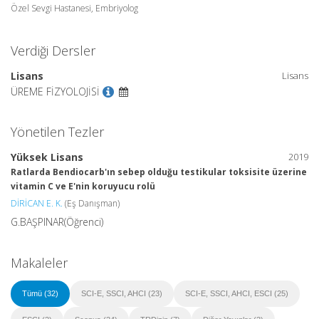
Özel Sevgi Hastanesi, Embriyolog
Verdiği Dersler
Lisans
Lisans
ÜREME FİZYOLOJİSİ
Yönetilen Tezler
Yüksek Lisans
2019
Ratlarda Bendiocarb'ın sebep olduğu testikular toksisite üzerine
vitamin C ve E'nin koruyucu rolü
DİRİCAN E. K.
(Eş Danışman)
G.BAŞPINAR(Öğrenci)
Makaleler
Tümü (32)
SCI-E, SSCI, AHCI (23)
SCI-E, SSCI, AHCI, ESCI (25)