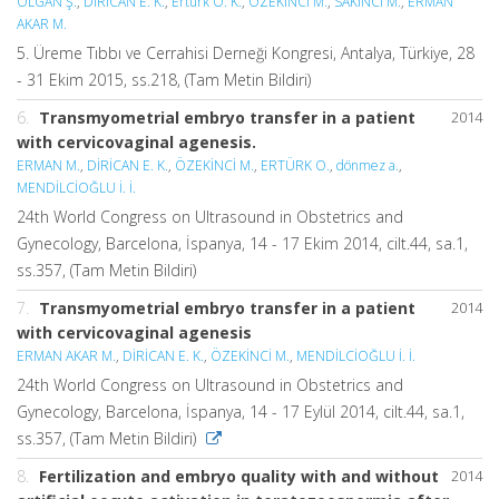
OLGAN Ş.
,
DİRİCAN E. K.
,
Ertürk O. K.
,
ÖZEKİNCİ M.
,
SAKINCI M.
,
ERMAN
AKAR M.
5. Üreme Tıbbı ve Cerrahisi Derneği Kongresi, Antalya, Türkiye, 28
- 31 Ekim 2015, ss.218, (Tam Metin Bildiri)
6.
Transmyometrial embryo transfer in a patient
2014
with cervicovaginal agenesis.
ERMAN M.
,
DİRİCAN E. K.
,
ÖZEKİNCİ M.
,
ERTÜRK O.
,
dönmez a.
,
MENDİLCİOĞLU İ. İ.
24th World Congress on Ultrasound in Obstetrics and
Gynecology, Barcelona, İspanya, 14 - 17 Ekim 2014, cilt.44, sa.1,
ss.357, (Tam Metin Bildiri)
7.
Transmyometrial embryo transfer in a patient
2014
with cervicovaginal agenesis
ERMAN AKAR M.
,
DİRİCAN E. K.
,
ÖZEKİNCİ M.
,
MENDİLCİOĞLU İ. İ.
24th World Congress on Ultrasound in Obstetrics and
Gynecology, Barcelona, İspanya, 14 - 17 Eylül 2014, cilt.44, sa.1,
ss.357, (Tam Metin Bildiri)
8.
Fertilization and embryo quality with and without
2014