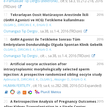
e-Pamukkale Tıp Dergisi (elektronik)
, cilt.9, sa.3, ss.212-218, 2016
(TRDizin)
17.
Tekrarlayan Oosit Matürasyon Arestinde İkili
2016
(GnRH Agonisti ve HCG) Tetikleme kullanılması
OLGAN Ş.
,
DİRİCAN E. K.
,
Ertürk O. K.
Osmangazi Tıp Dergisi
, sa.38, ss.1-4, 2016 (TRDizin)
18.
GnRH Agonist ile Tetikleme Sonrası Tüm
2016
Embriyoların Dondurulduğu Olguda Spontan Klinik Gebelik
OLGAN Ş.
,
DİRİCAN E. K.
,
Ertürk O. K.
Osmangazi Tıp Dergisi
, cilt.-, sa.38, ss.1-4, 2016 (TRDizin)
19.
Artificial oocyte activation after
2016
intracytoplasmic morphologically selected sperm
injection: A prospective randomized sibling oocyte study
Aydınuraz B.
,
DİRİCAN E. K.
,
OLGAN Ş.
,
Aksünger O.
,
Ertürk O. K.
HUMAN FERTILITY
, cilt.19, sa.4, ss.282-288, 2016 (SCI-Expanded)
PlumX Metrics
20.
A Retrospective Analysis of Pregnancy Outcomes
2015
after Kidney Transplantation in a Single Center