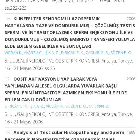
REPRODUCTIVE MEDICINE, Antalya, Türkiye, 7 - 10 Eylül 2006,
ss.222-223
16.
KLINEFELTER SENDROMLU AZOSPERMIK
2006
HASTALARDA TAZE VE DONDURULMUŞ – ÇÖZÜLMÜŞ TESTIS
SPERMI VE İNTRASITOPLAZMIK SPERM ENJEKSIYONU İLE VE
DONDURULMUŞ – ÇÖZÜLMÜŞ EMBRIYO TRANSFERI YOLUYLA
ELDE EDILEN GEBELIKLER VE SONUÇLARI
VİCDAN K.
,
AKARSU C.
,
IŞIK A. Z.
,
DİRİCAN E. K.
,
ÇAĞLAR G. S.
,
SÖZEN E. O.
5. ULUSAL JİNEKOLOJİ VE OBSTETRİK KONGRESİ, Antalya, Türkiye,
16 - 21 Mayıs 2006, ss.25
17.
OOSIT AKTIVASYONU YAPILARAK VEYA
2006
YAPILMADAN AILESEL OLGULARDA YUVARLAK BAŞLI
SPERMLERIN İNTRASITOPLAZMIK ENJEKSIYONU İLE ELDE
EDILEN CANLI DOĞUMLAR
DİRİCAN E. K.
,
IŞIK A. Z.
,
VİCDAN K.
,
SÖZEN E. O.
,
Suludere Z.
5. ULUSAL JİNEKOLOJİ VE OBSTETRİK KONGRESİ, Antalya, Türkiye,
16 - 21 Mayıs 2006
18.
Analysis of Testicular Histopathology and Sperm
1999
Recovery in Non-Obstructive Azoospermic Males