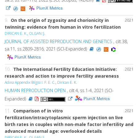
PlumX Metrics
9.
On the origin of zygosity and chorionicity in
2021
twinning: evidence from human in vitro fertilization
DİRİCAN E. K.
,
OLGAN Ş.
JOURNAL OF ASSISTED REPRODUCTION AND GENETICS
, cilt.38,
sa.11, ss.2809-2816, 2021 (SCI-Expanded)
PlumX Metrics
10.
The International Fertility Education Initiative:
2021
research and action to improve fertility awareness
Adına Appendıx Bilgisi I. F. E. C.
,
Dirican E. K.
HUMAN REPRODUCTION OPEN
, cilt.4, ss.1-4, 2021 (SCI-
PlumX Metrics
Expanded)
11.
Comparison of in vitro
2021
fertilization/intracytoplasmic sperm injection on live
birth rates in couples with non-male factor infertility and
advanced maternal age: overlooked details
DİRİCAN E. K.
,
OLGAN Ş.