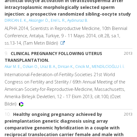
artificial oocyte activation in teratozoospermia after
intracytoplasmic morphologically selected sperm
injection: a prospective randomized sibling-oocyte study
DİRİCAN E. K.
,
Aksünger Ö.
,
Erel L. R.
,
Aydınuraz B.
ALPHA 2014, Scientists in Reproductive Medicine, 10th Biennial
Conference, Antalya, Türkiye, 9 - 11 Mayıs 2014, cilt.28, sa.1,
ss.13-14, (Tam Metin Bildiri)
9.
CLINICAL PREGNANCY FOLLOWING UTERUS
2013
TRANSPLANTATION.
Akar M. E.
,
Ozkan O.
,
Uraz B. A.
,
Dirican K.
,
Cincik M.
,
MENDİLCİOĞLU İ. İ.
International-Federation-of-Fertility-Societies 21st World
Congress on Fertility and Sterility / 69th Annual Meeting of the
American-Society-for-Reproductive-Medicine, Massachusetts,
Amerika Birleşik Devletleri, 12 - 17 Ekim 2013, cilt.100, (Özet
Bildiri)
10.
Healthy ongoing pregnancy achieved by
2013
preimplantation genetic diagnosis using array
comparative genomic hybridization in a couple with
reciprocal translocation carrier female and male with