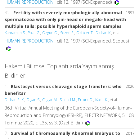
HUMAN REPRODUCTION
, cilt.12, 1997 (SCI-Expanded)
32.
Fertility with severely morphologically abnormal
1997
spermatozoa with only pin-head or megalo-head with
multiple tails: possible hyperhaploid sperm samples
Kahraman S.
,
Polat G.
,
Ozgun O.
,
Sozen E.
,
Ozbicer T.
,
Dirican K.
, et al.
HUMAN REPRODUCTION
, cilt.12, 1997 (SCI-Expanded, Scopus)
Hakemli Bilimsel Toplantılarda Yayımlanmış
Bildiriler
1.
Blastocyst versus cleavage stage transfers: who
2020
benefits?
Dirican E. K.
,
Olgan S.
,
Caglar M.
,
Sakinci M.
,
Erturk O.
,
Kadir K.
, et al.
36th Virtual Annual Meeting of the European-Society-of-Human-
Reproduction-and-Embryology (ESHRE), ELECTR NETWORK, 5 - 08
Temmuz 2020, cilt.35, ss.3, (Özet Bildiri)
2.
Survival of Chromosomally Abnormal Embryos to
2017