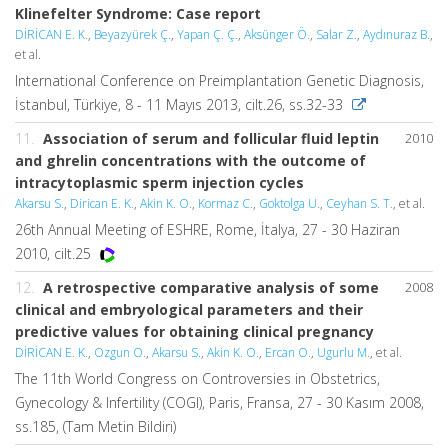
Klinefelter Syndrome: Case report
DİRİCAN E. K.
,
Beyazyürek Ç.
,
Yapan Ç. Ç.
,
Aksünger Ö.
,
Salar Z.
,
Aydınuraz B.
,
et al.
International Conference on Preimplantation Genetic Diagnosis,
İstanbul, Türkiye, 8 - 11 Mayıs 2013, cilt.26, ss.32-33
11.
Association of serum and follicular fluid leptin
2010
and ghrelin concentrations with the outcome of
intracytoplasmic sperm injection cycles
Akarsu S.
,
Dirican E. K.
,
Akin K. O.
,
Kormaz C.
,
Goktolga U.
,
Ceyhan S. T.
, et al.
26th Annual Meeting of ESHRE, Rome, İtalya, 27 - 30 Haziran
2010, cilt.25
12.
A retrospective comparative analysis of some
2008
clinical and embryological parameters and their
predictive values for obtaining clinical pregnancy
DİRİCAN E. K.
,
Ozgun O.
,
Akarsu S.
,
Akin K. O.
,
Ercan O.
,
Ugurlu M.
, et al.
The 11th World Congress on Controversies in Obstetrics,
Gynecology & Infertility (COGI), Paris, Fransa, 27 - 30 Kasım 2008,
ss.185, (Tam Metin Bildiri)