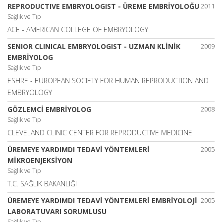
REPRODUCTIVE EMBRYOLOGIST - ÜREME EMBRİYOLOĞU
2011
Sağlık ve Tıp
ACE - AMERICAN COLLEGE OF EMBRYOLOGY
SENIOR CLINICAL EMBRYOLOGIST - UZMAN KLİNİK
2009
EMBRİYOLOG
Sağlık ve Tıp
ESHRE - EUROPEAN SOCIETY FOR HUMAN REPRODUCTION AND
EMBRYOLOGY
GÖZLEMCİ EMBRİYOLOG
2008
Sağlık ve Tıp
CLEVELAND CLINIC CENTER FOR REPRODUCTIVE MEDICINE
ÜREMEYE YARDIMDI TEDAVİ YÖNTEMLERİ
2005
MİKROENJEKSİYON
Sağlık ve Tıp
T.C. SAĞLIK BAKANLIĞI
ÜREMEYE YARDIMDI TEDAVİ YÖNTEMLERİ EMBRİYOLOJİ
2005
LABORATUVARI SORUMLUSU
Sağlık ve Tıp