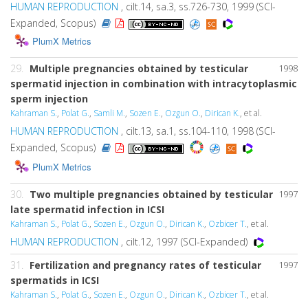
HUMAN REPRODUCTION
, cilt.14, sa.3, ss.726-730, 1999 (SCI-
Expanded, Scopus)
PlumX Metrics
29.
Multiple pregnancies obtained by testicular
1998
spermatid injection in combination with intracytoplasmic
sperm injection
Kahraman S.
,
Polat G.
,
Samli M.
,
Sozen E.
,
Ozgun O.
,
Dirican K.
, et al.
HUMAN REPRODUCTION
, cilt.13, sa.1, ss.104-110, 1998 (SCI-
Expanded, Scopus)
PlumX Metrics
30.
Two multiple pregnancies obtained by testicular
1997
late spermatid infection in ICSI
Kahraman S.
,
Polat G.
,
Sozen E.
,
Ozgun O.
,
Dirican K.
,
Ozbicer T.
, et al.
HUMAN REPRODUCTION
, cilt.12, 1997 (SCI-Expanded)
31.
Fertilization and pregnancy rates of testicular
1997
spermatids in ICSI
Kahraman S.
,
Polat G.
,
Sozen E.
,
Ozgun O.
,
Dirican K.
,
Ozbicer T.
, et al.