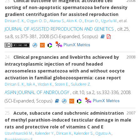
23.
Clinical outcome of magnetic activated cell
2008
sorting of non-apoptotic spermatozoa before density
gradient centrifugation for assisted reproduction
Dirican E. K.
,
Ozgun O. D.
,
Akarsu S.
,
Akin K. O.
,
Ercan O.
,
Ugurlu M.
, et al.
JOURNAL OF ASSISTED REPRODUCTION AND GENETICS
, cilt.25,
sa.8, ss.375-381, 2008 (SCI-Expanded, Scopus)
PlumX Metrics
24.
Clinical pregnancies and livebirths achieved by
2008
intracytoplasmic injection of round headed
acrosomeless spermatozoa with and without oocyte
activation in familial globozoospermia: case report
Dirican E. K.
,
Isik A.
,
Vicdan K.
,
Sozen E.
,
Suludere Z.
ASIAN JOURNAL OF ANDROLOGY
, cilt.10, sa.2, ss.332-336, 2008
PlumX Metrics
(SCI-Expanded, Scopus)
25.
Acute, subacute cand subchronic administration
2007
of methyl parathion-induced testicular damage in male
rats and protective role of vitamins C and E
Uzunhisarcikli M.
,
Kalender Y.
,
Dirican K.
,
Kalender S.
,
Ogutcu A.
,
Buyukkomurcu F.