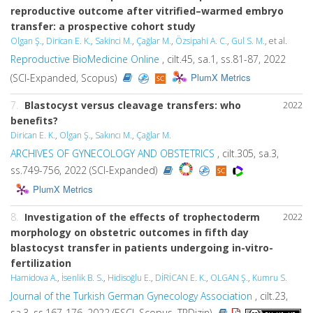
reproductive outcome after vitrified–warmed embryo
transfer: a prospective cohort study
Olgan Ş.
,
Dirican E. K.
,
Sakinci M.
,
Çağlar M.
,
Özsipahi A. C.
,
Gul S. M.
, et al.
Reproductive BioMedicine Online
, cilt.45, sa.1, ss.81-87, 2022
PlumX Metrics
(SCI-Expanded, Scopus)
7.
Blastocyst versus cleavage transfers: who
2022
benefits?
Dirican E. K.
,
Olgan Ş.
,
Sakıncı M.
,
Çağlar M.
ARCHIVES OF GYNECOLOGY AND OBSTETRICS
, cilt.305, sa.3,
ss.749-756, 2022 (SCI-Expanded)
PlumX Metrics
8.
Investigation of the effects of trophectoderm
2022
morphology on obstetric outcomes in fifth day
blastocyst transfer in patients undergoing in-vitro-
fertilization
Hamidova A.
,
İsenlik B. S.
,
Hidisoğlu E.
,
DİRİCAN E. K.
,
OLGAN Ş.
,
Kumru S.
Journal of the Turkish German Gynecology Association
, cilt.23,
sa.3, ss.167-176, 2022 (ESCI, Scopus, TRDizin)