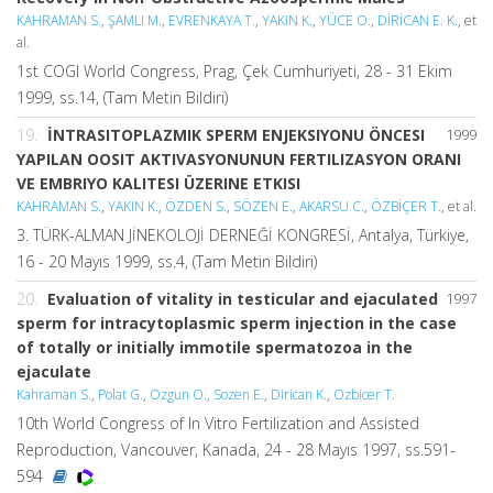
KAHRAMAN S.
,
ŞAMLI M.
,
EVRENKAYA T.
,
YAKIN K.
,
YÜCE O.
,
DİRİCAN E. K.
, et
al.
1st COGI World Congress, Prag, Çek Cumhuriyeti, 28 - 31 Ekim
1999, ss.14, (Tam Metin Bildiri)
19.
İNTRASITOPLAZMIK SPERM ENJEKSIYONU ÖNCESI
1999
YAPILAN OOSIT AKTIVASYONUNUN FERTILIZASYON ORANI
VE EMBRIYO KALITESI ÜZERINE ETKISI
KAHRAMAN S.
,
YAKIN K.
,
ÖZDEN S.
,
SÖZEN E.
,
AKARSU C.
,
ÖZBİÇER T.
, et al.
3. TÜRK-ALMAN JİNEKOLOJİ DERNEĞİ KONGRESİ, Antalya, Türkiye,
16 - 20 Mayıs 1999, ss.4, (Tam Metin Bildiri)
20.
Evaluation of vitality in testicular and ejaculated
1997
sperm for intracytoplasmic sperm injection in the case
of totally or initially immotile spermatozoa in the
ejaculate
Kahraman S.
,
Polat G.
,
Ozgun O.
,
Sozen E.
,
Dirican K.
,
Ozbicer T.
10th World Congress of In Vitro Fertilization and Assisted
Reproduction, Vancouver, Kanada, 24 - 28 Mayıs 1997, ss.591-
594