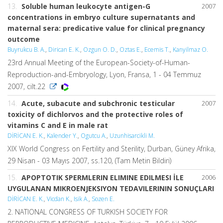
13.
Soluble human leukocyte antigen-G
2007
concentrations in embryo culture supernatants and
maternal sera: predicative value for clinical pregnancy
outcome
Buyrukcu B. A.
,
Dirican E. K.
,
Ozgun O. D.
,
Oztas E.
,
Ecemis T.
,
Kanyilmaz O.
23rd Annual Meeting of the European-Society-of-Human-
Reproduction-and-Embryology, Lyon, Fransa, 1 - 04 Temmuz
2007, cilt.22
14.
Acute, subacute and subchronic testicular
2007
toxicity of dichlorvos and the protective roles of
vitamins C and E in male rat
DİRİCAN E. K.
,
Kalender Y.
,
Ogutcu A.
,
Uzunhisarcikli M.
XIX World Congress on Fertility and Sterility, Durban, Güney Afrika,
29 Nisan - 03 Mayıs 2007, ss.120, (Tam Metin Bildiri)
15.
APOPTOTIK SPERMLERIN ELIMINE EDILMESI İLE
2006
UYGULANAN MIKROENJEKSIYON TEDAVILERININ SONUÇLARI
DİRİCAN E. K.
,
Vicdan K.
,
Isik A.
,
Sozen E.
2. NATIONAL CONGRESS OF TURKISH SOCIETY FOR