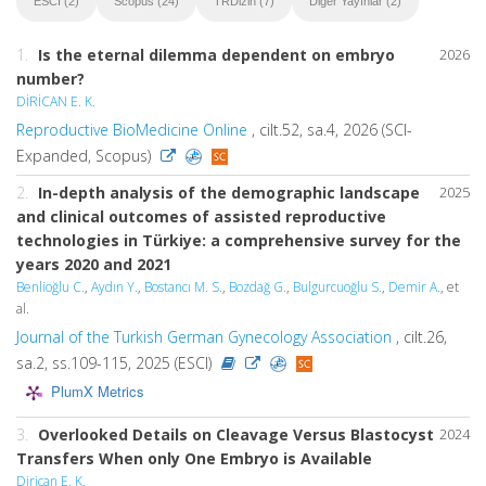
ESCI (2)
Scopus (24)
TRDizin (7)
Diğer Yayınlar (2)
1.
Is the eternal dilemma dependent on embryo
2026
number?
DİRİCAN E. K.
Reproductive BioMedicine Online
, cilt.52, sa.4, 2026 (SCI-
Expanded, Scopus)
2.
In-depth analysis of the demographic landscape
2025
and clinical outcomes of assisted reproductive
technologies in Türkiye: a comprehensive survey for the
years 2020 and 2021
Benlioğlu C.
,
Aydın Y.
,
Bostancı M. S.
,
Bozdağ G.
,
Bulgurcuoğlu S.
,
Demir A.
, et
al.
Journal of the Turkish German Gynecology Association
, cilt.26,
sa.2, ss.109-115, 2025 (ESCI)
PlumX Metrics
3.
Overlooked Details on Cleavage Versus Blastocyst
2024
Transfers When only One Embryo is Available
Dirican E. K.