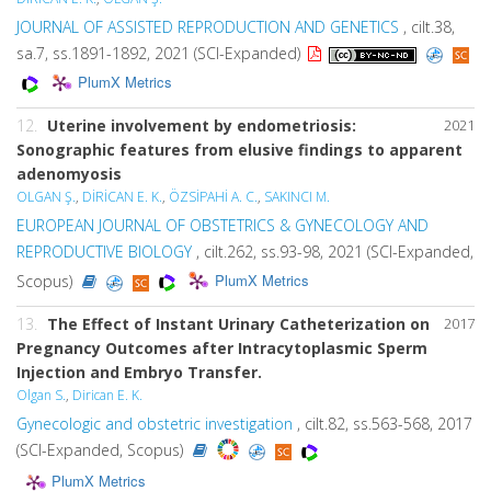
JOURNAL OF ASSISTED REPRODUCTION AND GENETICS
, cilt.38,
sa.7, ss.1891-1892, 2021 (SCI-Expanded)
PlumX Metrics
12.
Uterine involvement by endometriosis:
2021
Sonographic features from elusive findings to apparent
adenomyosis
OLGAN Ş.
,
DİRİCAN E. K.
,
ÖZSİPAHİ A. C.
,
SAKINCI M.
EUROPEAN JOURNAL OF OBSTETRICS & GYNECOLOGY AND
REPRODUCTIVE BIOLOGY
, cilt.262, ss.93-98, 2021 (SCI-Expanded,
PlumX Metrics
Scopus)
13.
The Effect of Instant Urinary Catheterization on
2017
Pregnancy Outcomes after Intracytoplasmic Sperm
Injection and Embryo Transfer.
Olgan S.
,
Dirican E. K.
Gynecologic and obstetric investigation
, cilt.82, ss.563-568, 2017
(SCI-Expanded, Scopus)
PlumX Metrics