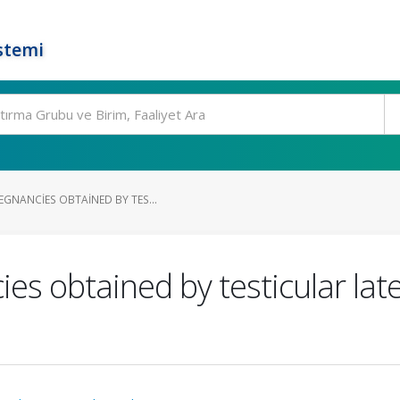
stemi
EGNANCIES OBTAINED BY TES...
es obtained by testicular lat