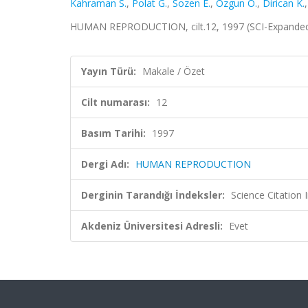
Kahraman S.
,
Polat G.
,
Sozen E.
,
Ozgun O.
,
Dirican K.
HUMAN REPRODUCTION, cilt.12, 1997 (SCI-Expande
Yayın Türü:
Makale / Özet
Cilt numarası:
12
Basım Tarihi:
1997
Dergi Adı:
HUMAN REPRODUCTION
Derginin Tarandığı İndeksler:
Science Citation
Akdeniz Üniversitesi Adresli:
Evet