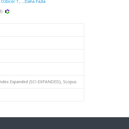
,
Ozbicer T.
,
...Daha Fazla
d)
 Index Expanded (SCI-EXPANDED), Scopus