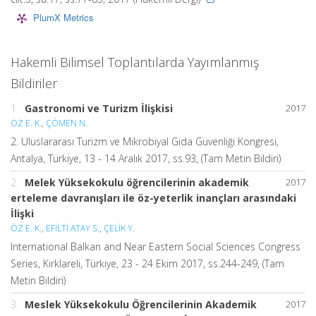
PlumX Metrics
Hakemli Bilimsel Toplantılarda Yayımlanmış
Bildiriler
1.
Gastronomi ve Turizm İlişkisi
2017
ÖZ E. K.
,
ÇÖMEN N.
2. Uluslararası Turizm ve Mikrobiyal Gıda Güvenliği Kongresi,
Antalya, Türkiye, 13 - 14 Aralık 2017, ss.93, (Tam Metin Bildiri)
2.
Melek Yüksekokulu öğrencilerinin akademik
2017
erteleme davranışları ile öz-yeterlik inançları arasındaki
İlişki
ÖZ E. K.
,
EFİLTİ ATAY S.
,
ÇELİK Y.
International Balkan and Near Eastern Social Sciences Congress
Series, Kırklareli, Türkiye, 23 - 24 Ekim 2017, ss.244-249, (Tam
Metin Bildiri)
3.
Meslek Yüksekokulu Öğrencilerinin Akademik
2017