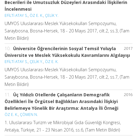
Becerileri ile Umutsuzluk Düzeyleri Arasındaki İlişkilerin
İncelenmesi
EFİLTİ ATAY S.
,
ÖZ E. K.
,
ÇELİK Y.
UMYOS Uluslararası Meslek Yüksekokulları Sempozyumu,
Saraybosna, Bosna-Hersek, 18 - 20 Mayıs 2017, cilt.2, ss.3, (Tam
Metin Bildiri)
10.
Üniversite Öğrencilerinin Sosyal Temsil Yoluyla
2017
Üniversite ve Meslek Yüksekokulu Kavramlarını Algılayışı
EFİLTİ ATAY S.
,
ÇELİK Y.
,
ÖZ E. K.
UMYOS Uluslararası Meslek Yüksekokulları Sempozyumu,
Saraybosna, Bosna-Hersek, 18 - 20 Mayıs 2017, cilt.2, ss.7, (Tam
Metin Bildiri)
11.
Üç Yıldızlı Otellerde Çalışanların Demografik
2016
Özellikleri İle Örgütsel Bağlılıkları Arasındaki İlişkiyi
Belirlemeye Yönelik Bir Araştırma: Antalya İli Örneği
ÖZ E. K.
,
ÇÖMEN N.
1. Uluslararası Turizm ve Mikrobiyal Gıda Güvenliği Kongresi,
Antalya, Türkiye, 21 - 23 Nisan 2016, ss.6, (Tam Metin Bildiri)