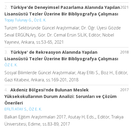
2.
Türkiye'de Deneyimsel Pazarlama Alanında Yapılan
2021
Lisansüstü Tezler Üzerine Bir Bibliyografya Çalışması
Topay Tulunay G.
,
Öz E. K.
Turizm Sektöründe Güncel Araştırmalar, Dr. Öğr. Üyesi Gözde
Seval ERGÜN,Arş. Gör. Dr. Cemal Ersin SİLİK, Editör, Nobel
Yayınevi, Ankara, ss.53-65, 2021
3.
Türkiye' de Rekreasyon Alanında Yapılan
2018
Lisansüstü Tezler Üzerine Bir Bibliyografya Çalışması
ÖZ E. K.
Sosyal Bilimlerde Güncel Araştırmalar, Atay Efilti S., Boz H., Editör,
Gazi Kitabevi, Ankara, ss.169-201, 2018
4.
Akdeniz Bölgesi'nde Bulunan Meslek
2017
Yüksekokullarının Durum Analizi: Sorunları ve Çözüm
Önerileri
EFİLTİ ATAY S.
,
ÖZ E. K.
Balkan Eğitim Araştırmaları 2017, Asutay H, Eds.,, Editör, Trakya
Üniversitesi, Edirne, ss.83-89, 2017