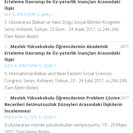
Erteleme Davranışı ile Öz-yeterlik İnançları Arasındaki
İlişki
öz e. k.
,
EFİLTİ ATAY S.
,
çelik y.
V. Uluslararası Balkan ve Yakın Doğu Sosyal Bilimler Kongreler
Serisi, Kırklareli, Türkiye, 23 Ekim - 24 Aralık 2017, ss.244-249,
(Tam Metin Bildiri)
4.
Meslek Yüksekokulu Öğrencilerinin Akademik
2017
Erteleme Davranışı ile Öz-yeterlik İnançları Arasındaki
İlişki
ÖZ E. K.
,
EFİLTİ ATAY S.
,
ÇELİK Y.
V. International Balkan and Near Eastern Social Sciences
Congress Series, Kırklareli, Türkiye, 23 - 24 Eylül 2017, ss.244-249,
(Tam Metin Bildiri)
5.
Meslek Yüksekokulu Öğrencilerinin Problem Çözme
2017
Becerileri ileUmutsuzluk Düzeyleri Arasındaki İlişkilerin
İncelenmesi
EFİLTİ ATAY S.
,
ÖZ E. K.
,
ÇELİK Y.
6.Uluslararası meslek yüksekokulları sempozyumu, 19 - 20 Mayıs
2017, (Tam Metin Bildiri)