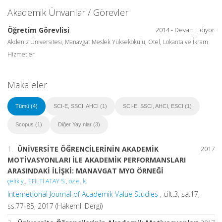
Akademik Ünvanlar / Görevler
Öğretim Görevlisi
2014 - Devam Ediyor
Akdeniz Üniversitesi, Manavgat Meslek Yüksekokulu, Otel, Lokanta ve İkram
Hizmetler
Makaleler
Tümü (4)
SCI-E, SSCI, AHCI (1)
SCI-E, SSCI, AHCI, ESCI (1)
Scopus (1)
Diğer Yayınlar (3)
1.
ÜNİVERSİTE ÖĞRENCİLERİNİN AKADEMİK
2017
MOTİVASYONLARI İLE AKADEMİK PERFORMANSLARI
ARASINDAKİ İLİŞKİ: MANAVGAT MYO ÖRNEĞİ
çelik y.
,
EFİLTİ ATAY S.
,
öz e. k.
Internetional Journal of Academik Value Studies
, cilt.3, sa.17,
ss.77-85, 2017 (Hakemli Dergi)