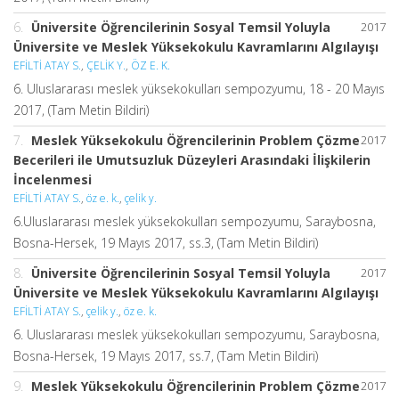
6.
Üniversite Öğrencilerinin Sosyal Temsil Yoluyla
2017
Üniversite ve Meslek Yüksekokulu Kavramlarını Algılayışı
EFİLTİ ATAY S.
,
ÇELİK Y.
,
ÖZ E. K.
6. Uluslararası meslek yüksekokulları sempozyumu, 18 - 20 Mayıs
2017, (Tam Metin Bildiri)
7.
Meslek Yüksekokulu Öğrencilerinin Problem Çözme
2017
Becerileri ile Umutsuzluk Düzeyleri Arasındaki İlişkilerin
İncelenmesi
EFİLTİ ATAY S.
,
öz e. k.
,
çelik y.
6.Uluslararası meslek yüksekokulları sempozyumu, Saraybosna,
Bosna-Hersek, 19 Mayıs 2017, ss.3, (Tam Metin Bildiri)
8.
Üniversite Öğrencilerinin Sosyal Temsil Yoluyla
2017
Üniversite ve Meslek Yüksekokulu Kavramlarını Algılayışı
EFİLTİ ATAY S.
,
çelik y.
,
öz e. k.
6. Uluslararası meslek yüksekokulları sempozyumu, Saraybosna,
Bosna-Hersek, 19 Mayıs 2017, ss.7, (Tam Metin Bildiri)
9.
Meslek Yüksekokulu Öğrencilerinin Problem Çözme
2017