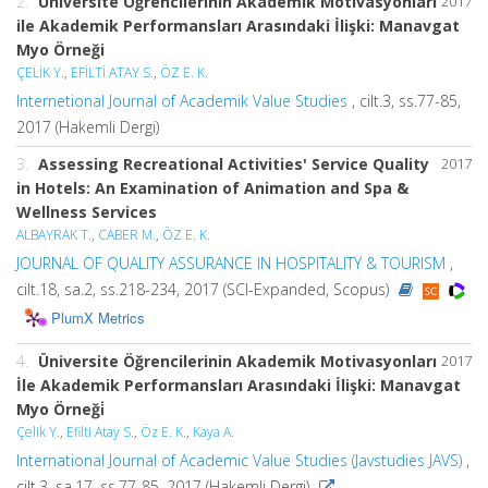
2.
Üniversite Öğrencilerinin Akademik Motivasyonları
2017
ile Akademik Performansları Arasındaki İlişki: Manavgat
Myo Örneği
ÇELİK Y.
,
EFİLTİ ATAY S.
,
ÖZ E. K.
Internetional Journal of Academik Value Studies
, cilt.3, ss.77-85,
2017 (Hakemli Dergi)
3.
Assessing Recreational Activities' Service Quality
2017
in Hotels: An Examination of Animation and Spa &
Wellness Services
ALBAYRAK T.
,
CABER M.
,
ÖZ E. K.
JOURNAL OF QUALITY ASSURANCE IN HOSPITALITY & TOURISM
,
cilt.18, sa.2, ss.218-234, 2017 (SCI-Expanded, Scopus)
PlumX Metrics
4.
Üniversite Öğrencilerinin Akademik Motivasyonları
2017
İle Akademik Performansları Arasındaki İlişki: Manavgat
Myo Örneği̇
Çelik Y.
,
Efilti Atay S.
,
Öz E. K.
,
Kaya A.
International Journal of Academic Value Studies (Javstudies JAVS)
,
cilt.3, sa.17, ss.77-85, 2017 (Hakemli Dergi)