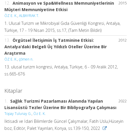
12.
Animasyon ve Spa&Wellness Memnuniyetlerinin
2015
Müşteri Memnuniyetine Etkisi
ÖZ E. K.
,
ALBAYRAK T.
1. Ulusal Turizm ve Mikrobiyal Gıda Güvenliği Kongresi, Antalya,
Türkiye, 17 - 19 Nisan 2015, ss.17, (Tam Metin Bildiri)
13.
Örgütsel İletişimin İş Tatminine Etkisi:
2012
Antalya’daki Belgeli Üç Yıldızlı Oteller Üzerine Bir
Araştırma
ÖZ E. K.
,
çömen n.
13. ulusal turizm kongresi, Antalya, Türkiye, 6 - 09 Aralık 2012,
ss.665-676
Kitaplar
1.
Sağlık Turizmi Pazarlaması Alanında Yapılan
2022
Lisansüstü Tezler Üzerine Bir Bibliyografya Çalışması
Topay Tulunay G.
,
Öz E. K.
İktisadi ve İdari Bilimlerde Güncel Çalışmalar, Fatih Uslu,Hüseyin
boz, Editör, Palet Yayınları, Konya, ss.139-150, 2022