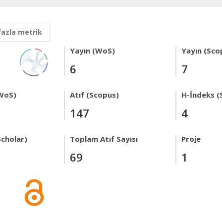
fazla metrik
Yayın (WoS)
Yayın (Sco
6
7
WoS)
Atıf (Scopus)
H-İndeks (
147
4
Scholar)
Toplam Atıf Sayısı
Proje
69
1