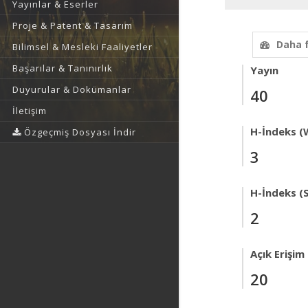
Yayınlar & Eserler
Proje & Patent & Tasarım
Daha 
Bilimsel & Mesleki Faaliyetler
Başarılar & Tanınırlık
Yayın
Duyurular & Dokümanlar
40
İletişim
H-İndeks (
Özgeçmiş Dosyası İndir
3
H-İndeks (
2
Açık Erişim
20