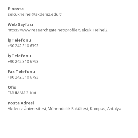
E-posta
selcukhelhel@akdeniz.edu.tr
Web Sayfası
https://www.researchgate.net/profile/Selcuk_Helhel2
İş Telefonu
+90 242 310 6393
İş Telefonu
+90 242 310 6793
Fax Telefonu
+90 242 310 6793
Ofis
EMUMAM 2. Kat
Posta Adresi
Akdeniz Üniversitesi, Mühendislik Fakültesi, Kampus, Antalya