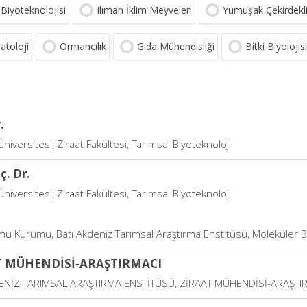
 Biyoteknolojisi
Ilıman İklim Meyveleri
Yumuşak Çekirdekl
toloji
Ormancılık
Gıda Mühendisliği
Bitki Biyolojisi
.
niversitesi, Ziraat Fakültesi, Tarımsal Biyoteknoloji
ç. Dr.
niversitesi, Ziraat Fakültesi, Tarımsal Biyoteknoloji
mu Kurumu, Batı Akdeniz Tarımsal Araştırma Enstitüsü, Moleküler Bi
T MÜHENDİSİ-ARAŞTIRMACI
DENİZ TARIMSAL ARAŞTIRMA ENSTİTÜSÜ, ZİRAAT MÜHENDİSİ-ARAŞTI