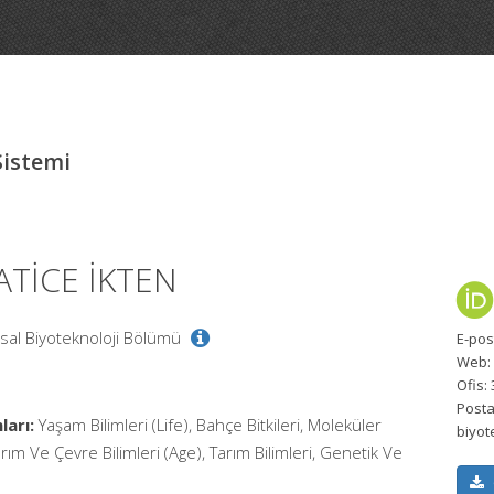
Sistemi
HATİCE İKTEN
ımsal Biyoteknoloji Bölümü
E-pos
Web:
Ofis:
Posta
ları:
Yaşam Bilimleri (Life), Bahçe Bitkileri, Moleküler
biyot
arım Ve Çevre Bilimleri (Age), Tarım Bilimleri, Genetik Ve