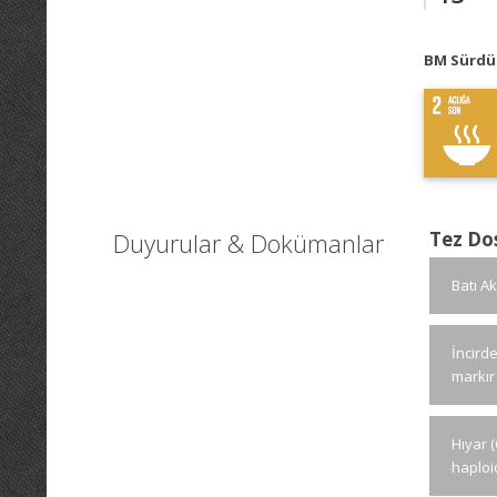
BM Sürdür
Duyurular & Dokümanlar
Tez Do
Batı A
İncirde
markır
Hıyar 
haploi