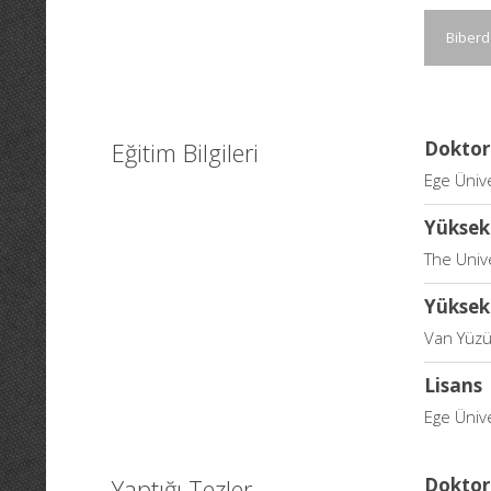
Biberd
Eğitim Bilgileri
Doktor
Ege Ünive
Yüksek
The Unive
Yüksek
Van Yüzün
Lisans
Ege Ünive
Yaptığı Tezler
Doktor