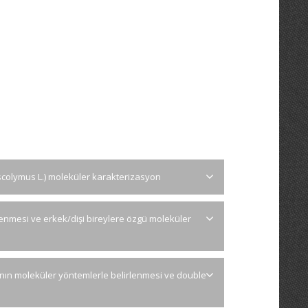
scolymus L.) moleküler karakterizasyon
lirlenmesi ve erkek/dişi bireylere özgü moleküler
arının moleküler yöntemlerle belirlenmesi ve double