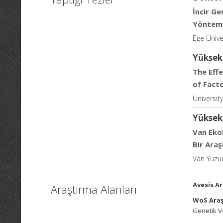
İncir Ge
Yöntemi 
Ege Üniver
Yüksek
The Eff
of Fact
Universit
Yüksek
Van Ekol
Bir Araş
Van Yüzünc
Avesis Ar
Araştırma Alanları
WoS Araş
Genetik V