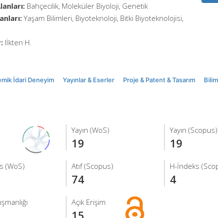
anları:
Bahçecilik, Moleküler Biyoloji, Genetik
anları:
Yaşam Bilimleri, Biyoteknoloji, Bitki Biyoteknolojisi,
:
Iİkten H.
mik İdari Deneyim
Yayınlar & Eserler
Proje & Patent & Tasarım
Bili
Yayın (WoS)
Yayın (Scopus)
19
19
s (WoS)
Atıf (Scopus)
H-İndeks (Sco
74
4
ışmanlığı
Açık Erişim
15