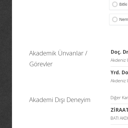
Bitki
Nema
Akademik Ünvanlar /
Doç. Dr
Akdeniz Ü
Görevler
Yrd. Do
Akdeniz Ü
Diğer Ka
Akademi Dışı Deneyim
ZİRAA
BATI AK