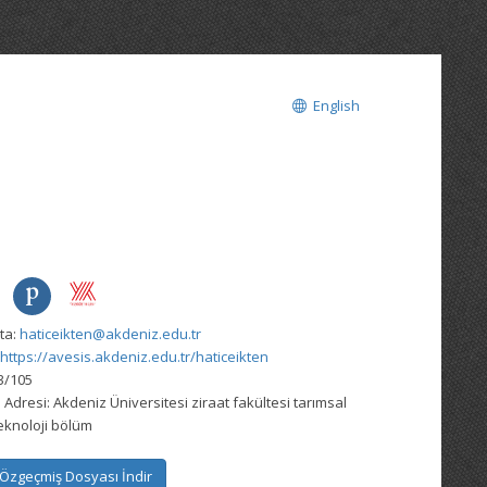
English
ta:
haticeikten@akdeniz.edu.tr
https://avesis.akdeniz.edu.tr/haticeikten
3/105
 Adresi:
Akdeniz Üniversitesi ziraat fakültesi tarımsal
eknoloji bölüm
Özgeçmiş Dosyası İndir