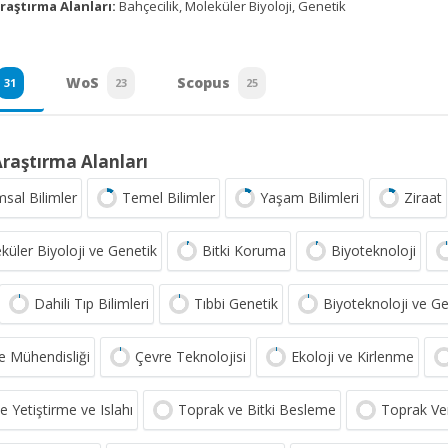
raştırma Alanları:
Bahçecilik, Moleküler Biyoloji, Genetik
WoS
Scopus
31
23
25
Araştırma Alanları
msal Bilimler
Temel Bilimler
Yaşam Bilimleri
Ziraat
küler Biyoloji ve Genetik
Bitki Koruma
Biyoteknoloji
Dahili Tıp Bilimleri
Tıbbi Genetik
Biyoteknoloji ve Ge
e Mühendisliği
Çevre Teknolojisi
Ekoloji ve Kirlenme
e Yetiştirme ve Islahı
Toprak ve Bitki Besleme
Toprak Ver