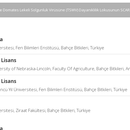
e Domates Lekeli Solgunluk Virüsüne (TSWV) Dayanıklılık Lokusunun SCAR İ
a
rsitesi, Fen Bilimleri Enstitüsü, Bahçe Bitkileri, Türkiye
 Lisans
rsity of Nebraska-Lincoln, Faculty Of Agriculture, Bahçe Bitkileri, Am
 Lisans
cü Yıl Üniversitesi, Fen Bilimleri Enstitüsü, Bahçe Bitkileri, Türkiye
rsitesi, Ziraat Fakültesi, Bahçe Bitkileri, Türkiye
a