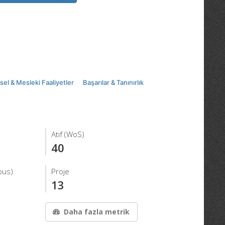
msel & Mesleki Faaliyetler
Başarılar & Tanınırlık
Atıf (WoS)
40
pus)
Proje
13
Daha fazla metrik