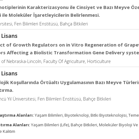
notiplerinin Karakterizasyonu ile Cinsiyet ve Bazı Meyve Özell
ile Moleküler İşaretleyicilerin Belirlenmesi.
sitesi, Fen Bilimleri Enstitüsü, Bahça Bitkileri
 Lisans
ect of Growth Regulators on in Vitro Regeneration of Grapev
ors Affecting a Biolistic Transformation Gene Delivery syst
y of Nebraska-Lincoln, Faculty Of Agriculture, Horticulture
 Lisans
ojik Koşullarında Örtüaltı Uygulamasının Bazı Meyve Türlerind
tırma.
ü Yıl Üniversitesi, Fen Bilimleri Enstitüsü, Bahçe Bitkileri
aştırma Alanları:
Yaşam Bilimleri, Biyoteknoloji, Bitki Biyoteknolojisi, Temel
tırma Alanları:
Yaşam Bilimleri (Life), Bahçe Bitkileri, Moleküler Biyoloji Ve
e Kalıtım