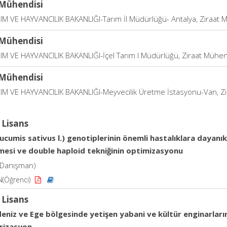
 Mühendisi
IM VE HAYVANCILIK BAKANLIĞI-Tarım İl Müdürlüğü- Antalya, Ziraat 
 Mühendisi
IM VE HAYVANCILIK BAKANLIĞI-İçel Tarım l Müdürlüğü, Ziraat Mühen
 Mühendisi
IM VE HAYVANCILIK BAKANLIĞI-Meyvecilik Üretme İstasyonu-Van, Z
 Lisans
ucumis sativus l.) genotiplerinin önemli hastalıklara dayanı
nmesi ve double haploid tekniğinin optimizasyonu
Danışman)
(Öğrenci)
 Lisans
eniz ve Ege bölgesinde yetişen yabani ve kültür enginarlar
rizasyon