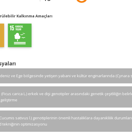
ülebilir Kalkınma Amaçları
syaları
kdeniz ve Ege bölgesinde yetişen yabani ve kültür enginarlarında (Cynara 
 (Ficus carica L.) erkek ve dişi genotipler arasındaki genetik çeşitliliğin be
 geliştirme
(Cucumis sativus l.) genotiplerinin önemli hastalıklara dayanıklılık duruml
d tekniğinin optimizasyonu