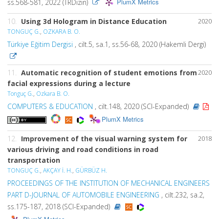
PlumX Metrics
ss.568-581, 2022 (TRDizin)
10.
Using 3d Hologram in Distance Education
2020
TONGUÇ G.
,
OZKARA B. O.
Türkiye Eğitim Dergisi
, cilt.5, sa.1, ss.56-68, 2020 (Hakemli Dergi)
11.
Automatic recognition of student emotions from
2020
facial expressions during a lecture
Tonguç G.
,
Ozkara B. O.
COMPUTERS & EDUCATION
, cilt.148, 2020 (SCI-Expanded)
PlumX Metrics
12.
Improvement of the visual warning system for
2018
various driving and road conditions in road
transportation
TONGUÇ G.
,
AKÇAY İ. H.
,
GÜRBÜZ H.
PROCEEDINGS OF THE INSTITUTION OF MECHANICAL ENGINEERS
PART D-JOURNAL OF AUTOMOBILE ENGINEERING
, cilt.232, sa.2,
ss.175-187, 2018 (SCI-Expanded)