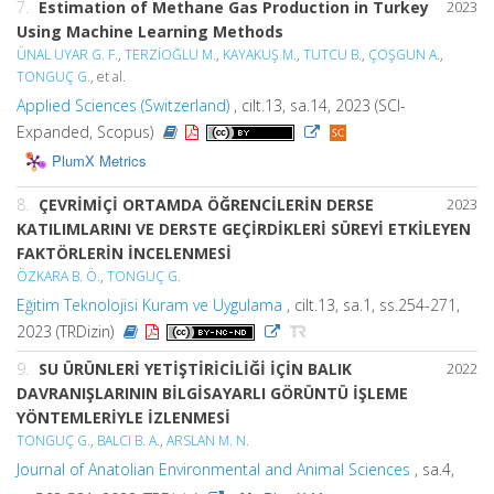
7.
Estimation of Methane Gas Production in Turkey
2023
Using Machine Learning Methods
ÜNAL UYAR G. F.
,
TERZİOĞLU M.
,
KAYAKUŞ M.
,
TUTCU B.
,
ÇOŞGUN A.
,
TONGUÇ G.
, et al.
Applied Sciences (Switzerland)
, cilt.13, sa.14, 2023 (SCI-
Expanded, Scopus)
PlumX Metrics
8.
ÇEVRİMİÇİ ORTAMDA ÖĞRENCİLERİN DERSE
2023
KATILIMLARINI VE DERSTE GEÇİRDİKLERİ SÜREYİ ETKİLEYEN
FAKTÖRLERİN İNCELENMESİ
ÖZKARA B. Ö.
,
TONGUÇ G.
Eğitim Teknolojisi Kuram ve Uygulama
, cilt.13, sa.1, ss.254-271,
2023 (TRDizin)
9.
SU ÜRÜNLERİ YETİŞTİRİCİLİĞİ İÇİN BALIK
2022
DAVRANIŞLARININ BİLGİSAYARLI GÖRÜNTÜ İŞLEME
YÖNTEMLERİYLE İZLENMESİ
TONGUÇ G.
,
BALCI B. A.
,
ARSLAN M. N.
Journal of Anatolian Environmental and Animal Sciences
, sa.4,