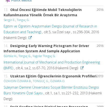
PlumX Metrics
13.
Okul Öncesi Eğitimde Mobil Teknolojilerin
2016
Kullanılmasına Yönelik Örnek Bir Araştırma
Sezgin E.
,
Tonguç G.
Eğitim ve Öğretim Araştırmaları Dergisi (Journal of Research in
Education and Teaching)
, cilt.5, sa.Özel sayı , ss.296-304, 2016
(Hakemli Dergi)
14.
Designing Early Warning Pictogram For Driver
2016
Information System And Sample Application
Gürbüz H.
,
Tonguç G.
,
Yağcılar Tonguç G.
International Journal of Mechanical and Production Engineering
(IJMPE)
, cilt.4, sa.2, ss.67-70, 2016 (Hakemli Dergi)
15.
Uzaktan Eğitim Öğrencilerinin Ergonomik Profilleri
2013
ÖZAYDIN ÖZKARA B.
,
TONGUÇ G.
,
ÖZKARA O.
Süleyman Demirel Üniversitesi Sosyal Bilimler Enstitüsü Dergisi
Büro Yönetimi Özel Sayısı
, cilt.1, sa.1, ss.221-232, 2013 (Hakemli
Dergi)
16.
Fruit Grading Using Digital Image Processing
2009