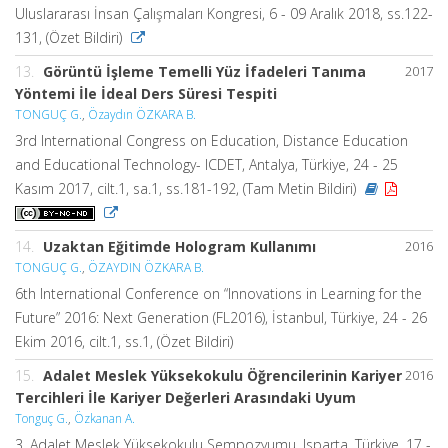
Uluslararası İnsan Çalışmaları Kongresi, 6 - 09 Aralık 2018, ss.122-
131, (Özet Bildiri)
13.
Görüntü İşleme Temelli Yüz İfadeleri Tanıma
2017
Yöntemi İle İdeal Ders Süresi Tespiti
TONGUÇ G.
,
Özaydın ÖZKARA B.
3rd International Congress on Education, Distance Education
and Educational Technology- ICDET, Antalya, Türkiye, 24 - 25
Kasım 2017, cilt.1, sa.1, ss.181-192, (Tam Metin Bildiri)
14.
Uzaktan Eğitimde Hologram Kullanımı
2016
TONGUÇ G.
,
ÖZAYDIN ÖZKARA B.
6th International Conference on “Innovations in Learning for the
Future” 2016: Next Generation (FL2016), İstanbul, Türkiye, 24 - 26
Ekim 2016, cilt.1, ss.1, (Özet Bildiri)
15.
Adalet Meslek Yüksekokulu Öğrencilerinin Kariyer
2016
Tercihleri İle Kariyer Değerleri Arasındaki Uyum
Tonguç G.
,
Özkanan A.
3. Adalet Meslek Yüksekokulu Sempozyumu, Isparta, Türkiye, 17 -