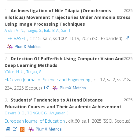
1.
An Investigation of Nile Tilapia (Oreochromis
2025
niloticus) Movement Trajectories Under Ammonia Stress
Using Image Processing Techniques
Arslan M. N.
,
Tonguç G.
,
Balci B. A.
,
Sari T.
LIFE-BASEL
, cilt.15, sa.7, ss.1004-1019, 2025 (SCI-Expanded)
PlumX Metrics
2.
Detection Of Pufferfish Using Computer Vision And
2025
Deep Learning Methods
Yüksel H. U.
,
Tonguç G.
El-Cezeri Journal of Science and Engineering
, cilt.12, sa.2, ss.218-
PlumX Metrics
234, 2025 (Scopus)
3.
Students' Tendencies to Attend Distance
2025
Education Courses and Their Academic Achievement
Ozkara B. O.
,
TONGUÇ G.
,
Aruğaslan E.
European Journal of Education
, cilt.60, sa.1, 2025 (SSCI, Scopus)
PlumX Metrics