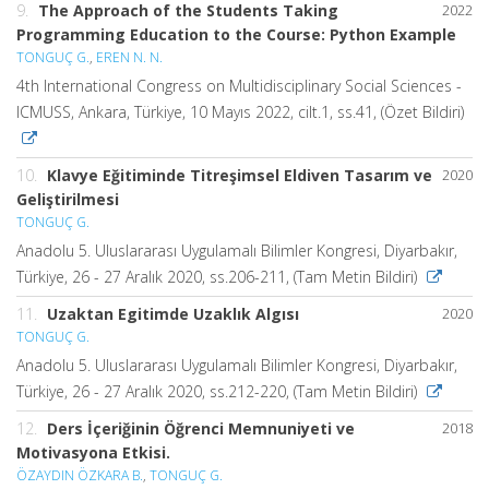
9.
The Approach of the Students Taking
2022
Programming Education to the Course: Python Example
TONGUÇ G.
,
EREN N. N.
4th International Congress on Multidisciplinary Social Sciences -
ICMUSS, Ankara, Türkiye, 10 Mayıs 2022, cilt.1, ss.41, (Özet Bildiri)
10.
Klavye Eğitiminde Titreşimsel Eldiven Tasarım ve
2020
Geliştirilmesi
TONGUÇ G.
Anadolu 5. Uluslararası Uygulamalı Bilimler Kongresi, Diyarbakır,
Türkiye, 26 - 27 Aralık 2020, ss.206-211, (Tam Metin Bildiri)
11.
Uzaktan Egitimde Uzaklık Algısı
2020
TONGUÇ G.
Anadolu 5. Uluslararası Uygulamalı Bilimler Kongresi, Diyarbakır,
Türkiye, 26 - 27 Aralık 2020, ss.212-220, (Tam Metin Bildiri)
12.
Ders İçeriğinin Öğrenci Memnuniyeti ve
2018
Motivasyona Etkisi.
ÖZAYDIN ÖZKARA B.
,
TONGUÇ G.