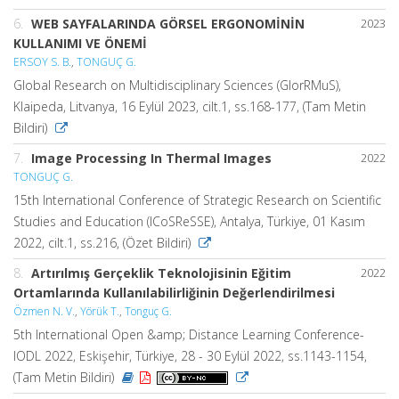
6.
WEB SAYFALARINDA GÖRSEL ERGONOMİNİN
2023
KULLANIMI VE ÖNEMİ
ERSOY S. B.
,
TONGUÇ G.
Global Research on Multidisciplinary Sciences (GlorRMuS),
Klaipeda, Litvanya, 16 Eylül 2023, cilt.1, ss.168-177, (Tam Metin
Bildiri)
7.
Image Processing In Thermal Images
2022
TONGUÇ G.
15th International Conference of Strategic Research on Scientific
Studies and Education (ICoSReSSE), Antalya, Türkiye, 01 Kasım
2022, cilt.1, ss.216, (Özet Bildiri)
8.
Artırılmış Gerçeklik Teknolojisinin Eğitim
2022
Ortamlarında Kullanılabilirliğinin Değerlendirilmesi
Özmen N. V.
,
Yörük T.
,
Tonguç G.
5th International Open &amp; Distance Learning Conference-
IODL 2022, Eskişehir, Türkiye, 28 - 30 Eylül 2022, ss.1143-1154,
(Tam Metin Bildiri)