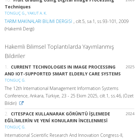
Techniques
TONGUÇ G.
,
YAKUT A. K.
TARIM MAKİNALARI BİLİMİ DERGİSİ
, cilt.5, sa.1, ss.93-101, 2009
(Hakemli Dergi)
Hakemli Bilimsel Toplantılarda Yayımlanmış
Bildiriler
1.
CURRENT TECHNOLOGIES IN IMAGE PROCESSING
2025
AND IOT-SUPPORTED SMART ELDERLY CARE SYSTEMS
TONGUÇ G.
The 12th International Management Information Systems
Conference, Ankara, Türkiye, 23 - 25 Ekim 2025, cilt.1, ss.46, (Özet
Bildiri)
2.
CITESPACE KULLANARAK GÖRÜNTÜ İŞLEMEDE
2024
EĞİLİMLERİN VE YENİ KONULARIN İNCELENMESİ
TONGUÇ G.
International Scientific Research And Innovation Congress-II,