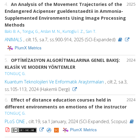
4.
An Analysis of the Movement Trajectories of the
2025
Endangered Acipenser gueldenstaedtii in Ammonia-
Supplemented Environments Using Image Processing
Methods
Balcı B. A.
,
Tonguç G.
,
Arslan M. N.
,
Kurtoğlu İ. Z.
,
Sarı T.
ANIMALS
, cilt.15, sa.7, ss.900-914, 2025 (SCI-Expanded)
PlumX Metrics
5.
OPTİMİZASYON ALGORİTMALARINA GENEL BAKIŞ:
2024
KLASİK VE MODERN YÖNTEMLER
TONGUÇ G.
Kuantum Teknolojileri Ve Enformatik Araştırmaları
, cilt.2, sa.3,
ss.105-113, 2024 (Hakemli Dergi)
6.
Effect of distance education courses held in
2024
different environments on emotions of the instructor
TONGUÇ G.
PLoS ONE
, cilt.19, sa.1 January, 2024 (SCI-Expanded, Scopus)
PlumX Metrics