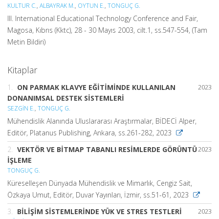
KULTUR C.
,
ALBAYRAK M.
,
OYTUN E.
,
TONGUÇ G.
III. International Educational Technology Conference and Fair,
Magosa, Kıbrıs (Kktc), 28 - 30 Mayıs 2003, cilt.1, ss.547-554, (Tam
Metin Bildiri)
Kitaplar
1.
ON PARMAK KLAVYE EĞİTİMİNDE KULLANILAN
2023
DONANIMSAL DESTEK SİSTEMLERİ
SEZGİN E.
,
TONGUÇ G.
Mühendislik Alanında Uluslararası Araştırmalar, BİDECİ Alper,
Editör, Platanus Publishing, Ankara, ss.261-282, 2023
2.
VEKTÖR VE BİTMAP TABANLI RESİMLERDE GÖRÜNTÜ
2023
İŞLEME
TONGUÇ G.
Küreselleşen Dünyada Mühendislik ve Mimarlık, Cengiz Sait,
Özkaya Umut, Editör, Duvar Yayınları, İzmir, ss.51-61, 2023
3.
BİLİŞİM SİSTEMLERİNDE YÜK VE STRES TESTLERİ
2023