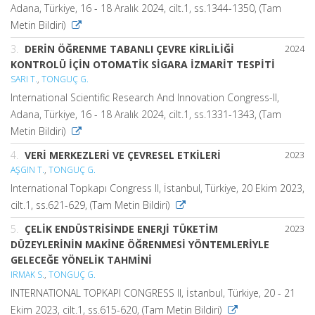
Adana, Türkiye, 16 - 18 Aralık 2024, cilt.1, ss.1344-1350, (Tam
Metin Bildiri)
3.
DERİN ÖĞRENME TABANLI ÇEVRE KİRLİLİĞİ
2024
KONTROLÜ İÇİN OTOMATİK SİGARA İZMARİT TESPİTİ
SARI T.
,
TONGUÇ G.
International Scientific Research And Innovation Congress-II,
Adana, Türkiye, 16 - 18 Aralık 2024, cilt.1, ss.1331-1343, (Tam
Metin Bildiri)
4.
VERİ MERKEZLERİ VE ÇEVRESEL ETKİLERİ
2023
AŞGIN T.
,
TONGUÇ G.
International Topkapı Congress II, İstanbul, Türkiye, 20 Ekim 2023,
cilt.1, ss.621-629, (Tam Metin Bildiri)
5.
ÇELİK ENDÜSTRİSİNDE ENERJİ TÜKETİM
2023
DÜZEYLERİNİN MAKİNE ÖĞRENMESİ YÖNTEMLERİYLE
GELECEĞE YÖNELİK TAHMİNİ
IRMAK S.
,
TONGUÇ G.
INTERNATIONAL TOPKAPI CONGRESS II, İstanbul, Türkiye, 20 - 21
Ekim 2023, cilt.1, ss.615-620, (Tam Metin Bildiri)