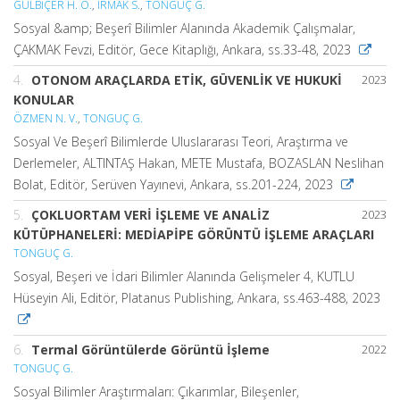
GÜLBİÇER H. O.
,
IRMAK S.
,
TONGUÇ G.
Sosyal &amp; Beşerî Bilimler Alanında Akademik Çalışmalar,
ÇAKMAK Fevzi, Editör, Gece Kitaplığı, Ankara, ss.33-48, 2023
4.
OTONOM ARAÇLARDA ETİK, GÜVENLİK VE HUKUKİ
2023
KONULAR
ÖZMEN N. V.
,
TONGUÇ G.
Sosyal Ve Beşerî Bilimlerde Uluslararası Teori, Araştırma ve
Derlemeler, ALTINTAŞ Hakan, METE Mustafa, BOZASLAN Neslihan
Bolat, Editör, Serüven Yayınevi, Ankara, ss.201-224, 2023
5.
ÇOKLUORTAM VERİ İŞLEME VE ANALİZ
2023
KÜTÜPHANELERİ: MEDİAPİPE GÖRÜNTÜ İŞLEME ARAÇLARI
TONGUÇ G.
Sosyal, Beşeri ve İdari Bilimler Alanında Gelişmeler 4, KUTLU
Hüseyin Ali, Editör, Platanus Publishing, Ankara, ss.463-488, 2023
6.
Termal Görüntülerde Görüntü İşleme
2022
TONGUÇ G.
Sosyal Bilimler Araştırmaları: Çıkarımlar, Bileşenler,