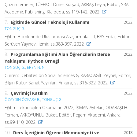
Çözümlemeler, TÜFEKCİ Ömer Kürşad, AKBAŞ Leyla, Editör, SRA
Academic Publishing, Klaipeda, ss.119-142, 2022
7.
Eğitimde Güncel Teknoloji Kullanımı
2022
TONGUÇ G.
Eğitim Bilimlerinde Uluslararası Araştırmalar - I, BAY Erdal, Editör,
Serüven Yayınevi, İzmir, ss.383-397, 2022
8.
Programlama Eğitimi Alan Öğrencilerin Derse
2022
Yaklaşımı: Python Örneği
TONGUÇ G.
,
EREN N. N.
Current Debates on Social Sciences 8, KARACAGİL Zeynel, Editör,
Bilgin Kültür Sanat Yayınları, Ankara, ss.316-322, 2022
9.
Çevrimiçi Katılım
2022
ÖZAYDIN ÖZKARA B.
,
TONGUÇ G.
Eğitim Teknolojileri Okumaları 2022, İŞMAN Aytekin, ODABAŞI H.
Ferhan, AKKOYUNLU Buket, Editör, Pegem Akademi, Ankara,
ss.99-110, 2022
10.
Ders İçeriğinin Öğrenci Memnuniyeti ve
2018