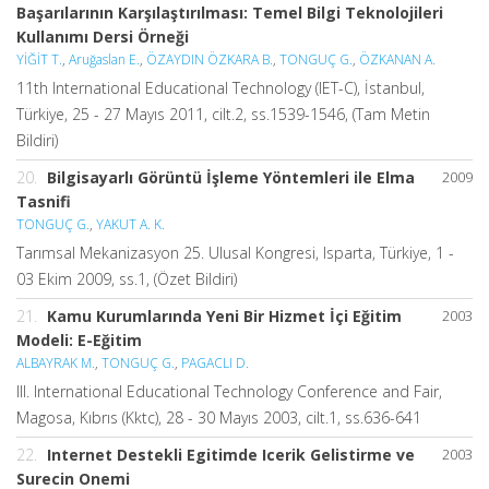
Başarılarının Karşılaştırılması: Temel Bilgi Teknolojileri
Kullanımı Dersi Örneği
YİĞİT T.
,
Aruğaslan E.
,
ÖZAYDIN ÖZKARA B.
,
TONGUÇ G.
,
ÖZKANAN A.
11th International Educational Technology (IET-C), İstanbul,
Türkiye, 25 - 27 Mayıs 2011, cilt.2, ss.1539-1546, (Tam Metin
Bildiri)
20.
Bilgisayarlı Görüntü İşleme Yöntemleri ile Elma
2009
Tasnifi
TONGUÇ G.
,
YAKUT A. K.
Tarımsal Mekanizasyon 25. Ulusal Kongresi, Isparta, Türkiye, 1 -
03 Ekim 2009, ss.1, (Özet Bildiri)
21.
Kamu Kurumlarında Yeni Bir Hizmet İçi Eğitim
2003
Modeli: E-Eğitim
ALBAYRAK M.
,
TONGUÇ G.
,
PAGACLI D.
III. International Educational Technology Conference and Fair,
Magosa, Kıbrıs (Kktc), 28 - 30 Mayıs 2003, cilt.1, ss.636-641
22.
Internet Destekli Egitimde Icerik Gelistirme ve
2003
Surecin Onemi