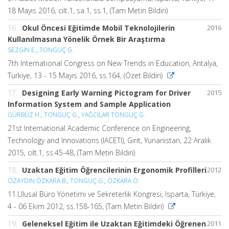
18 Mayıs 2016, cilt.1, sa.1, ss.1, (Tam Metin Bildiri)
16.
Okul Öncesi Eğitimde Mobil Teknolojilerin
2016
Kullanılmasına Yönelik Örnek Bir Araştırma
SEZGİN E.
,
TONGUÇ G.
7th International Congress on New Trends in Education, Antalya,
Türkiye, 13 - 15 Mayıs 2016, ss.164, (Özet Bildiri)
17.
Designing Early Warning Pictogram for Driver
2015
Information System and Sample Application
GÜRBÜZ H.
,
TONGUÇ G.
,
YAĞCILAR TONGUÇ G.
21st International Academic Conference on Engineering,
Technology and Innovations (IACETI), Girit, Yunanistan, 22 Aralık
2015, cilt.1, ss.45-48, (Tam Metin Bildiri)
18.
Uzaktan Eğitim Öğrencilerinin Ergonomik Profilleri
2012
ÖZAYDIN ÖZKARA B.
,
TONGUÇ G.
,
ÖZKARA O.
11.Ulusal Büro Yönetimi ve Sekreterlik Kongresi, Isparta, Türkiye,
4 - 06 Ekim 2012, ss.158-165, (Tam Metin Bildiri)
19.
Geleneksel Eğitim ile Uzaktan Eğitimdeki Öğrenen
2011