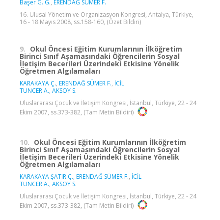
Başer G. G.
,
ERENDAĞ SÜMER F.
16. Ulusal Yönetim ve Organizasyon Kongresi, Antalya, Türkiye,
16 - 18 Mayıs 2008, ss.158-160, (Özet Bildiri)
9.
Okul Öncesi Eğitim Kurumlarının İlköğretim
Birinci Sınıf Aşamasındaki Öğrencilerin Sosyal
İletişim Becerileri Üzerindeki Etkisine Yönelik
Öğretmen Algılamaları
KARAKAYA Ç.
,
ERENDAĞ SÜMER F.
,
İCİL
TUNCER A.
,
AKSOY S.
Uluslararası Çocuk ve İletişim Kongresi, İstanbul, Türkiye, 22 - 24
Ekim 2007, ss.373-382, (Tam Metin Bildiri)
10.
Okul Öncesi Eğitim Kurumlarının İlköğretim
Birinci Sınıf Aşamasındaki Öğrencilerin Sosyal
İletişim Becerileri Üzerindeki Etkisine Yönelik
Öğretmen Algılamaları
KARAKAYA ŞATIR Ç.
,
ERENDAĞ SÜMER F.
,
İCİL
TUNCER A.
,
AKSOY S.
Uluslararası Çocuk ve İletişim Kongresi, İstanbul, Türkiye, 22 - 24
Ekim 2007, ss.373-382, (Tam Metin Bildiri)