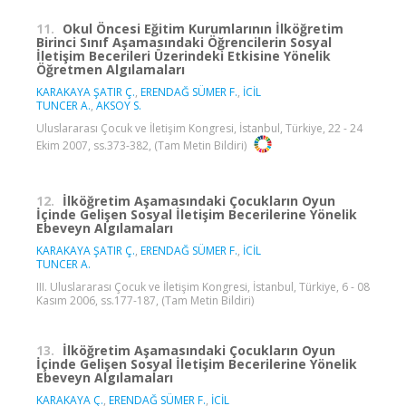
11.
Okul Öncesi Eğitim Kurumlarının İlköğretim
Birinci Sınıf Aşamasındaki Öğrencilerin Sosyal
İletişim Becerileri Üzerindeki Etkisine Yönelik
Öğretmen Algılamaları
KARAKAYA ŞATIR Ç.
,
ERENDAĞ SÜMER F.
,
İCİL
TUNCER A.
,
AKSOY S.
Uluslararası Çocuk ve İletişim Kongresi, İstanbul, Türkiye, 22 - 24
Ekim 2007, ss.373-382, (Tam Metin Bildiri)
12.
İlköğretim Aşamasındaki Çocukların Oyun
İçinde Gelişen Sosyal İletişim Becerilerine Yönelik
Ebeveyn Algılamaları
KARAKAYA ŞATIR Ç.
,
ERENDAĞ SÜMER F.
,
İCİL
TUNCER A.
III. Uluslararası Çocuk ve İletişim Kongresi, İstanbul, Türkiye, 6 - 08
Kasım 2006, ss.177-187, (Tam Metin Bildiri)
13.
İlköğretim Aşamasındaki Çocukların Oyun
İçinde Gelişen Sosyal İletişim Becerilerine Yönelik
Ebeveyn Algılamaları
KARAKAYA Ç.
,
ERENDAĞ SÜMER F.
,
İCİL