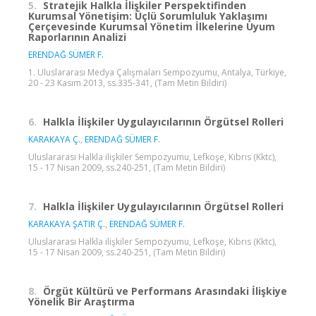
5.
Stratejik Halkla İlişkiler Perspektifinden
Kurumsal Yönetişim: Üçlü Sorumluluk Yaklaşımı
Çerçevesinde Kurumsal Yönetim İlkelerine Uyum
Raporlarının Analizi
ERENDAĞ SÜMER F.
1. Uluslararası Medya Çalışmaları Sempozyumu, Antalya, Türkiye,
20 - 23 Kasım 2013, ss.335-341, (Tam Metin Bildiri)
6.
Halkla İlişkiler Uygulayıcılarının Örgütsel Rolleri
KARAKAYA Ç.
,
ERENDAĞ SÜMER F.
Uluslararası Halkla ilişkiler Sempozyumu, Lefkoşe, Kıbrıs (Kktc),
15 - 17 Nisan 2009, ss.240-251, (Tam Metin Bildiri)
7.
Halkla İlişkiler Uygulayıcılarının Örgütsel Rolleri
KARAKAYA ŞATIR Ç.
,
ERENDAĞ SÜMER F.
Uluslararası Halkla ilişkiler Sempozyumu, Lefkoşe, Kıbrıs (Kktc),
15 - 17 Nisan 2009, ss.240-251, (Tam Metin Bildiri)
8.
Örgüt Kültürü ve Performans Arasındaki İlişkiye
Yönelik Bir Araştırma