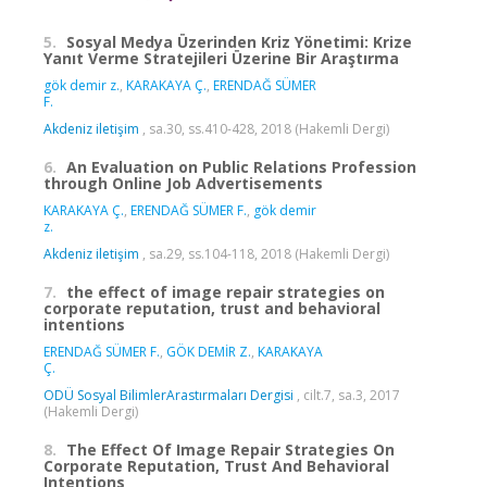
5.
Sosyal Medya Üzerinden Kriz Yönetimi: Krize
Yanıt Verme Stratejileri Üzerine Bir Araştırma
gök demir z.
,
KARAKAYA Ç.
,
ERENDAĞ SÜMER
F.
Akdeniz iletişim
, sa.30, ss.410-428, 2018 (Hakemli Dergi)
6.
An Evaluation on Public Relations Profession
through Online Job Advertisements
KARAKAYA Ç.
,
ERENDAĞ SÜMER F.
,
gök demir
z.
Akdeniz iletişim
, sa.29, ss.104-118, 2018 (Hakemli Dergi)
7.
the effect of image repair strategies on
corporate reputation, trust and behavioral
intentions
ERENDAĞ SÜMER F.
,
GÖK DEMİR Z.
,
KARAKAYA
Ç.
ODÜ Sosyal BilimlerArastırmaları Dergisi
, cilt.7, sa.3, 2017
(Hakemli Dergi)
8.
The Effect Of Image Repair Strategies On
Corporate Reputation, Trust And Behavioral
Intentions