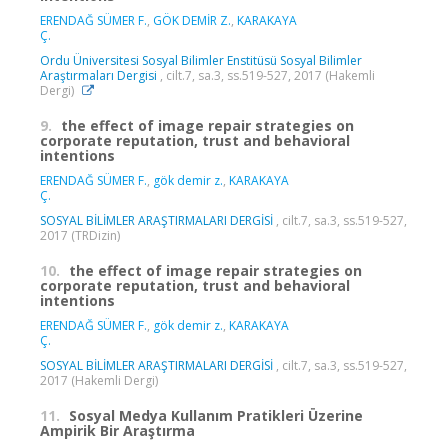
ERENDAĞ SÜMER F.
,
GÖK DEMİR Z.
,
KARAKAYA
Ç.
Ordu Üniversitesi Sosyal Bilimler Enstitüsü Sosyal Bilimler
Araştırmaları Dergisi
, cilt.7, sa.3, ss.519-527, 2017 (Hakemli
Dergi)
9.
the effect of image repair strategies on
corporate reputation, trust and behavioral
intentions
ERENDAĞ SÜMER F.
,
gök demir z.
,
KARAKAYA
Ç.
SOSYAL BİLİMLER ARAŞTIRMALARI DERGİSİ
, cilt.7, sa.3, ss.519-527,
2017 (TRDizin)
10.
the effect of image repair strategies on
corporate reputation, trust and behavioral
intentions
ERENDAĞ SÜMER F.
,
gök demir z.
,
KARAKAYA
Ç.
SOSYAL BİLİMLER ARAŞTIRMALARI DERGİSİ
, cilt.7, sa.3, ss.519-527,
2017 (Hakemli Dergi)
11.
Sosyal Medya Kullanım Pratikleri Üzerine
Ampirik Bir Araştırma