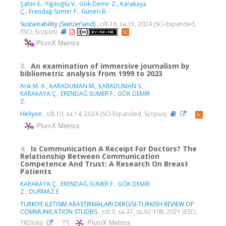
Şahin E.
,
Yiğitoğlu V.
,
Gök Demir Z.
,
Karakaya
Ç.
,
Erendağ Sümer F.
,
Güneri B.
Sustainability (Switzerland)
, cilt.16, sa.15, 2024 (SCI-Expanded,
SSCI, Scopus)
PlumX Metrics
3.
An examination of immersive journalism by
bibliometric analysis from 1999 to 2023
Arık M. A.
,
KARADUMAN M.
,
KARADUMAN S.
,
KARAKAYA Ç.
,
ERENDAĞ SÜMER F.
,
GÖK DEMİR
Z.
Heliyon
, cilt.10, sa.14, 2024 (SCI-Expanded, Scopus)
PlumX Metrics
4.
Is Communication A Receipt For Doctors? The
Relationship Between Communication
Competence And Trust: A Research On Breast
Patients
KARAKAYA Ç.
,
ERENDAĞ SÜMER F.
,
GÖK DEMİR
Z.
,
DURMAZ E.
TURKIYE ILETISIM ARASTIRMALARI DERGISI-TURKISH REVIEW OF
COMMUNICATION STUDIES
, cilt.0, sa.37, ss.92-108, 2021 (ESCI,
PlumX Metrics
TRDizin)