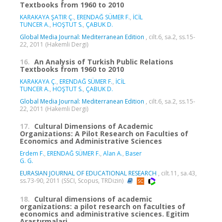
Textbooks from 1960 to 2010
KARAKAYA ŞATIR Ç.
,
ERENDAĞ SÜMER F.
,
İCİL
TUNCER A.
,
HOŞTUT S.
,
ÇABUK D.
Global Media Journal: Mediterranean Edition
, cilt.6, sa.2, ss.15-
22, 2011 (Hakemli Dergi)
16.
An Analysis of Turkish Public Relations
Textbooks from 1960 to 2010
KARAKAYA Ç.
,
ERENDAĞ SÜMER F.
,
İCİL
TUNCER A.
,
HOŞTUT S.
,
ÇABUK D.
Global Media Journal: Mediterranean Edition
, cilt.6, sa.2, ss.15-
22, 2011 (Hakemli Dergi)
17.
Cultural Dimensions of Academic
Organizations: A Pilot Research on Faculties of
Economics and Administrative Sciences
Erdem F.
,
ERENDAĞ SÜMER F.
,
Alan A.
,
Baser
G. G.
EURASIAN JOURNAL OF EDUCATIONAL RESEARCH
, cilt.11, sa.43,
ss.73-90, 2011 (SSCI, Scopus, TRDizin)
18.
Cultural dimensions of academic
organizations: a pilot research on faculties of
economics and administrative sciences. Egitim
Arastırmalari