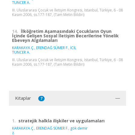
TUNCER A.
III. Uluslararası Çocuk ve İletişim Kongresi, İstanbul, Türkiye, 6 - 08
Kasım 2006, ss.177-187, (Tam Metin Bildiri)
14.
İlköğretim Aşamasındaki Çocukların Oyun
İçinde Gelişen Sosyal İletişim Becerilerine Yönelik
Ebeveyn Algılamaları
KARAKAYA Ç.
,
ERENDAĞ SÜMER F.
,
İCİL
TUNCER A.
III. Uluslararası Çocuk ve İletişim Kongresi, İstanbul, Türkiye, 6 - 08
Kasım 2006, ss.177-187, (Tam Metin Bildiri)
Kitaplar
7
1.
stratejik halkla ilişkiler ve uygulamaları
KARAKAYA Ç.
,
ERENDAĞ SÜMER F.
,
gök demir
z.