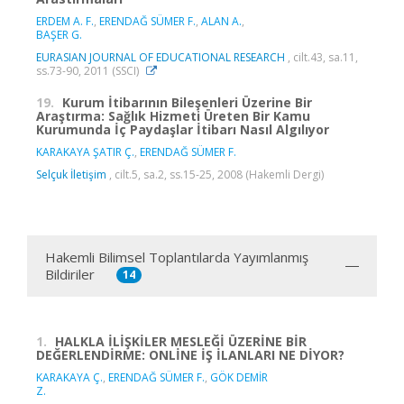
ERDEM A. F.
,
ERENDAĞ SÜMER F.
,
ALAN A.
,
BAŞER G.
EURASIAN JOURNAL OF EDUCATIONAL RESEARCH
, cilt.43, sa.11,
ss.73-90, 2011 (SSCI)
19.
Kurum İtibarının Bileşenleri Üzerine Bir
Araştırma: Sağlık Hizmeti Üreten Bir Kamu
Kurumunda İç Paydaşlar İtibarı Nasıl Algılıyor
KARAKAYA ŞATIR Ç.
,
ERENDAĞ SÜMER F.
Selçuk İletişim
, cilt.5, sa.2, ss.15-25, 2008 (Hakemli Dergi)
Hakemli Bilimsel Toplantılarda Yayımlanmış
Bildiriler
14
1.
HALKLA İLİŞKİLER MESLEĞİ ÜZERİNE BİR
DEĞERLENDİRME: ONLİNE İŞ İLANLARI NE DİYOR?
KARAKAYA Ç.
,
ERENDAĞ SÜMER F.
,
GÖK DEMİR
Z.