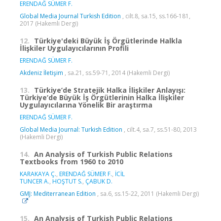
ERENDAĞ SÜMER F.
Global Media Journal Turkish Edition
, cilt.8, sa.15, ss.166-181,
2017 (Hakemli Dergi)
12.
Türkiye'deki Büyük İş Örgütlerinde Halkla
İlişkiler Uygulayıcılarının Profili
ERENDAĞ SÜMER F.
Akdeniz İletişim
, sa.21, ss.59-71, 2014 (Hakemli Dergi)
13.
Türkiye’de Stratejik Halka İlişkiler Anlayışı:
Türkiye’de Büyük İş Örgütlerinin Halka İlişkiler
Uygulayıcılarına Yönelik Bir araştırma
ERENDAĞ SÜMER F.
Global Media Journal: Turkish Edition
, cilt.4, sa.7, ss.51-80, 2013
(Hakemli Dergi)
14.
An Analysis of Turkish Public Relations
Textbooks from 1960 to 2010
KARAKAYA Ç.
,
ERENDAĞ SÜMER F.
,
İCİL
TUNCER A.
,
HOŞTUT S.
,
ÇABUK D.
GMJ: Mediterranean Edition
, sa.6, ss.15-22, 2011 (Hakemli Dergi)
15.
An Analysis of Turkish Public Relations