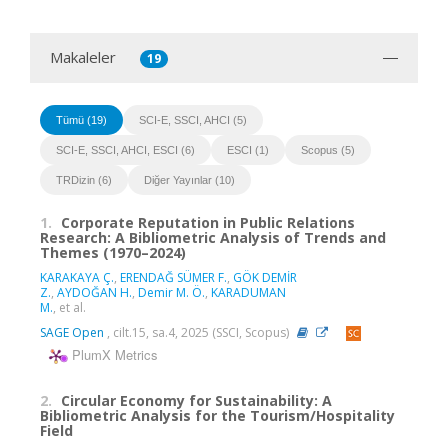
Makaleler
19
Tümü (19)
SCI-E, SSCI, AHCI (5)
SCI-E, SSCI, AHCI, ESCI (6)
ESCI (1)
Scopus (5)
TRDizin (6)
Diğer Yayınlar (10)
1.
Corporate Reputation in Public Relations
Research: A Bibliometric Analysis of Trends and
Themes (1970–2024)
KARAKAYA Ç.
,
ERENDAĞ SÜMER F.
,
GÖK DEMİR
Z.
,
AYDOĞAN H.
,
Demir M. Ö.
,
KARADUMAN
M.
, et al.
SAGE Open
, cilt.15, sa.4, 2025 (SSCI, Scopus)
PlumX Metrics
2.
Circular Economy for Sustainability: A
Bibliometric Analysis for the Tourism/Hospitality
Field