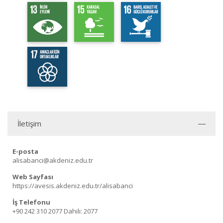
İletişim
E-posta
alisabanci@akdeniz.edu.tr
Web Sayfası
https://avesis.akdeniz.edu.tr/alisabanci
İş Telefonu
+90 242 310 2077
Dahili: 2077