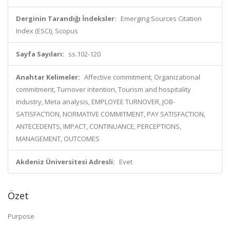
Derginin Tarandığı İndeksler:
Emerging Sources Citation
Index (ESCI), Scopus
Sayfa Sayıları:
ss.102-120
Anahtar Kelimeler:
Affective commitment, Organizational
commitment, Turnover intention, Tourism and hospitality
industry, Meta analysis, EMPLOYEE TURNOVER, JOB-
SATISFACTION, NORMATIVE COMMITMENT, PAY SATISFACTION,
ANTECEDENTS, IMPACT, CONTINUANCE, PERCEPTIONS,
MANAGEMENT, OUTCOMES
Akdeniz Üniversitesi Adresli:
Evet
Özet
Purpose