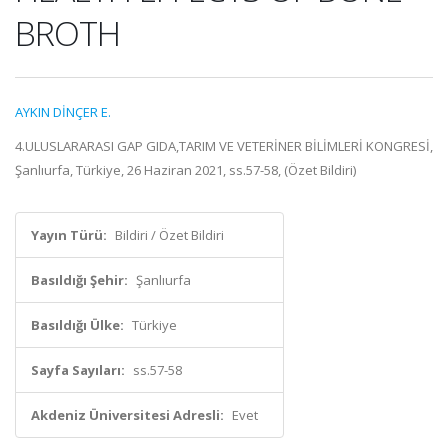
BROTH
AYKIN DİNÇER E.
4.ULUSLARARASI GAP GIDA,TARIM VE VETERİNER BİLİMLERİ KONGRESİ,
Şanlıurfa, Türkiye, 26 Haziran 2021, ss.57-58, (Özet Bildiri)
Yayın Türü:
Bildiri / Özet Bildiri
Basıldığı Şehir:
Şanlıurfa
Basıldığı Ülke:
Türkiye
Sayfa Sayıları:
ss.57-58
Akdeniz Üniversitesi Adresli:
Evet