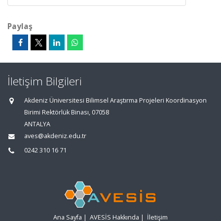
Paylaş
İletişim Bilgileri
Akdeniz Üniversitesi Bilimsel Araştırma Projeleri Koordinasyon
Birimi Rektörlük Binası, 07058
ANTALYA
aves@akdeniz.edu.tr
0242 310 16 71
Ana Sayfa
|
AVESİS Hakkında
|
İletişim