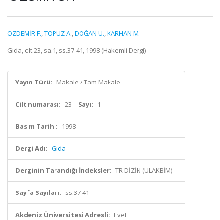
ÖZDEMİR F.
,
TOPUZ A.
,
DOĞAN Ü.
,
KARHAN M.
Gıda, cilt.23, sa.1, ss.37-41, 1998 (Hakemli Dergi)
Yayın Türü:
Makale / Tam Makale
Cilt numarası:
23
Sayı:
1
Basım Tarihi:
1998
Dergi Adı:
Gıda
Derginin Tarandığı İndeksler:
TR DİZİN (ULAKBİM)
Sayfa Sayıları:
ss.37-41
Akdeniz Üniversitesi Adresli:
Evet