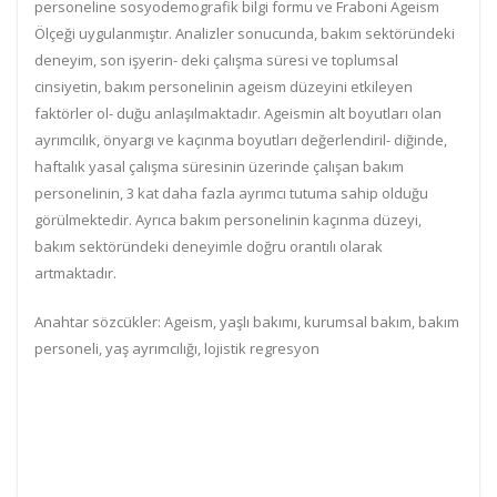
personeline
sosyodemografik bilgi formu
ve Fraboni Ageism
Ölçeği uygulanmıştır. Analizler sonucunda, bakım sektöründeki
deneyim, son işyerin
-
deki çalışma sü
resi ve toplumsal
cinsiyetin,
bakım personelinin ageism düzeyini etkileyen
faktörler
ol-
duğu anlaşılmaktadır
. A
geismin alt boyutları olan
ayrımcılık, önyargı ve kaçınma boyutları değerlendi
ril-
diğinde,
h
aftalık yasal çalışma süresinin üzerinde çalışan bakım
personelinin, 3 kat daha fazla ayrımcı tutuma sahip olduğu
görülmektedir. Ayrıca bakım personelinin kaçınma düzeyi,
bakım sektöründeki
deneyimle
doğru orantılı olarak
artmaktadır
.
Anahtar sözcükler:
Ageism, yaşlı bakımı, kurumsal bakım, bakım
personeli, yaş ayrımcılığı, lojistik regresyon