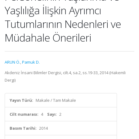
Yaşlılığa İlişkin Ayrımcı
Tutumlarının Nedenleri ve
Müdahale Önerileri
ARUN Ö.
,
Pamuk D.
Akdeniz İnsani Bilimler Dergisi, cilt.4, sa.2, ss.19-33, 2014 (Hakemli
Dergi)
Yayın Türü:
Makale / Tam Makale
Cilt numarası:
4
Sayı:
2
Basım Tarihi:
2014