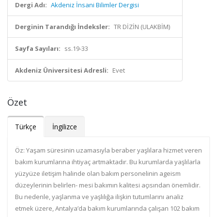
Dergi Adı:
Akdeniz İnsani Bilimler Dergisi
Derginin Tarandığı İndeksler:
TR DİZİN (ULAKBİM)
Sayfa Sayıları:
ss.19-33
Akdeniz Üniversitesi Adresli:
Evet
Özet
Türkçe
İngilizce
Öz:
Yaşam süresinin uzamasıyla beraber yaşlılara hizmet veren
bakım kurumlarına ihtiyaç artmaktadır.
Bu kurumlarda
yaşlılarla
yüzyüze
iletişim halinde olan bakım personelinin ageism
düzeylerinin belirlen
-
mesi bakımın kalitesi açısından önemlidir.
Bu nedenle, y
aşlanma ve yaşlılığa ilişkin tutumlarını analiz
etmek üzere, Antalya’da
bakım kurumlarında çalışan 102 bakım