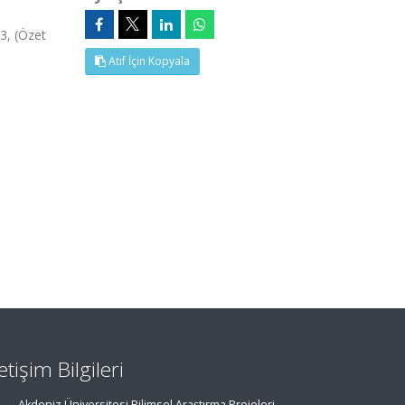
3, (Özet
Atıf İçin Kopyala
letişim Bilgileri
Akdeniz Üniversitesi Bilimsel Araştırma Projeleri