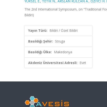
YÜKSEL E.
,
TETİK N.
,
ARSLAN KULCAN A.
,
ÖZİYCİ H. 
The 2nd International Symposium, on “Traditional Fo
Bildiri)
Yayın Türü:
Bildiri / Özet Bildiri
Basıldığı Şehir:
Struga
Basıldığı Ülke:
Makedonya
Akdeniz Üniversitesi Adresli:
Evet