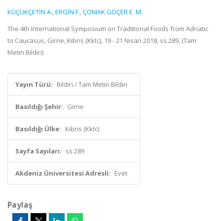
KÜÇÜKÇETİN A.
,
ERGİN F.
,
ÇOMAK GÖÇER E. M.
The 4th International Symposium on Traditional Foods from Adriatic
to Caucasus, Girne, Kıbrıs (Kktc), 19 - 21 Nisan 2018, ss.289, (Tam
Metin Bildiri)
Yayın Türü:
Bildiri / Tam Metin Bildiri
Basıldığı Şehir:
Girne
Basıldığı Ülke:
Kıbrıs (Kktc)
Sayfa Sayıları:
ss.289
Akdeniz Üniversitesi Adresli:
Evet
Paylaş