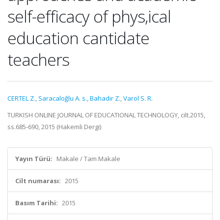
self-efficacy of phys,ical
education cantidate
teachers
CERTEL Z.
,
Saracaloğlu A. s.
,
Bahadır Z.
,
Varol S. R.
TURKISH ONLINE JOURNAL OF EDUCATIONAL TECHNOLOGY, cilt.2015,
ss.685-690, 2015 (Hakemli Dergi)
Yayın Türü:
Makale / Tam Makale
Cilt numarası:
2015
Basım Tarihi:
2015