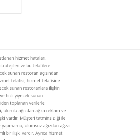
stlanan hizmet hataları,
tratejileri ve bu telafilere
yecek sunan restoran açısından
zmet telafisi, hizmet telafisine
yecek sunan restoranlara ilişkin
 ve hızlı yiyecek sunan
den toplanan verilerle
fisi, olumlu ağızdan ağza reklam ve
ki vardır. Müşteri tatminsizliği ile
 şey yapmama, olumsuz ağızdan ağza
bir ilişki vardır. Ayrıca hizmet