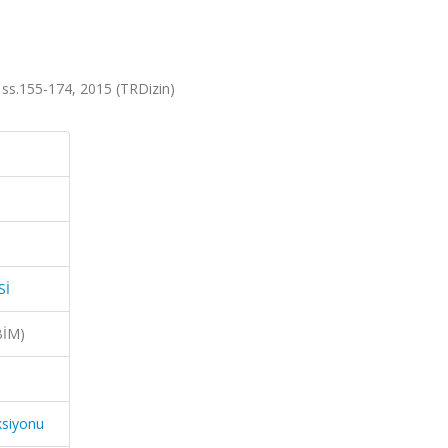
ss.155-174, 2015 (TRDizin)
Sİ
BİM)
ksiyonu