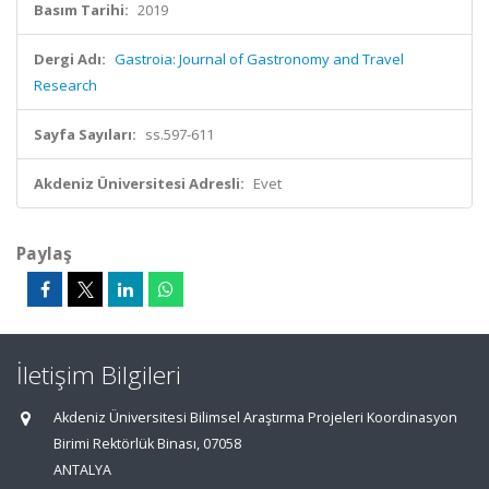
Basım Tarihi:
2019
Dergi Adı:
Gastroia: Journal of Gastronomy and Travel
Research
Sayfa Sayıları:
ss.597-611
Akdeniz Üniversitesi Adresli:
Evet
Paylaş
İletişim Bilgileri
Akdeniz Üniversitesi Bilimsel Araştırma Projeleri Koordinasyon
Birimi Rektörlük Binası, 07058
ANTALYA