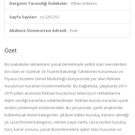
Derginin Tarandığı İndeksler:
Other Indexes
Sayfa Sayıları:
ss.220-252
Akdeniz Üniversitesi Adresli:
Evet
Özet
Bu makalede reklamların yasal denetimiyle yetkili olan mercilerden
biri olan ve Gümrük ve Ticaret Bakanlığı Tüketicinin Korunması ve
Piyasa Gözetimi Genel Müdürlüğü bünyesinde yer alan Reklam
Kurulu’nun kararları incelenmektedir. Bu bağlamda, çalışmada 2011-
2015 yılları arasında Reklam Kurulu’nun televizyon reklamlarına
ilişkin verdiği kararlara odaklanılmıştır. Reklam kurulu kararları içerik
analizi yöntemiyle incelenecektir. Bu çerçevede, içerik analizinde
kullanılacak temel kategoriler, şikâyet edilen kuruluş, kararın alındığı
yıl, ürün/hizmet kategorisi, reklam yayın tarihi, ceza verilen kuruluş
türü, karar sonucu, yasal düzenlemelere aykırı olan hususlar ve