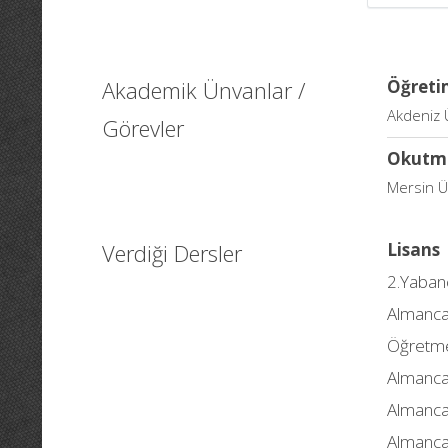
Akademik Ünvanlar /
Öğretim
Akdeniz Ü
Görevler
Okutm
Mersin Ü
Verdiği Dersler
Lisans
2.Yabanc
Almanca 
Öğretme
Almanca 
Almanca 
Almanca 