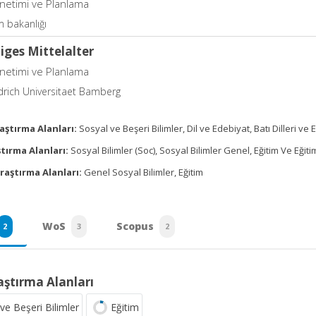
önetimi ve Planlama
im bakanlığı
iges Mittelalter
önetimi ve Planlama
drich Universitaet Bamberg
aştırma Alanları:
Sosyal ve Beşeri Bilimler, Dil ve Edebiyat, Batı Dilleri ve 
tırma Alanları:
Sosyal Bilimler (Soc), Sosyal Bilimler Genel, Eğitim Ve Eğit
raştırma Alanları:
Genel Sosyal Bilimler, Eğitim
WoS
Scopus
2
3
2
aştırma Alanları
ve Beşeri Bilimler
Eğitim