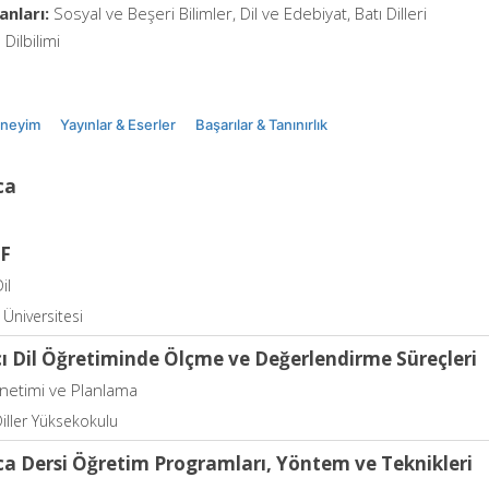
anları:
Sosyal ve Beşeri Bilimler, Dil ve Edebiyat, Batı Dilleri
Dilbilimi
eneyim
Yayınlar & Eserler
Başarılar & Tanınırlık
ca
F
il
Üniversitesi
ı Dil Öğretiminde Ölçme ve Değerlendirme Süreçleri
önetimi ve Planlama
iller Yüksekokulu
a Dersi Öğretim Programları, Yöntem ve Teknikleri