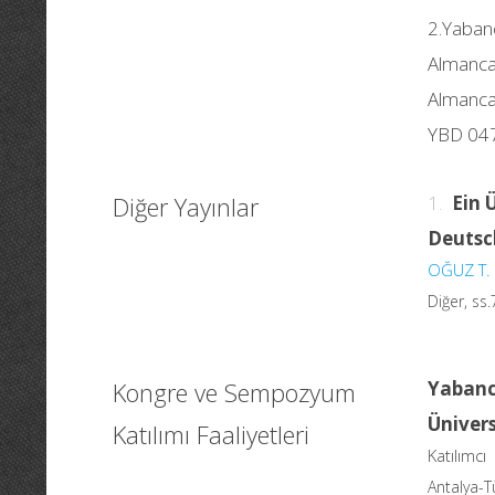
2.Yabancı
Almanca
Almanca
YBD 04
Diğer Yayınlar
1.
Ein 
Deutsc
OĞUZ T.
Diğer, ss
Kongre ve Sempozyum
Yabanc
Ünivers
Katılımı Faaliyetleri
Katılımcı
Antalya-T