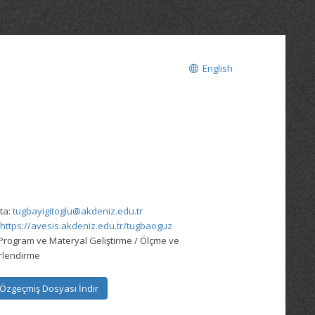
English
ta:
tugbayigitoglu@akdeniz.edu.tr
https://avesis.akdeniz.edu.tr/tugbaoguz
Program ve Materyal Geliştirme / Ölçme ve
rlendirme
Özgeçmiş Dosyası İndir