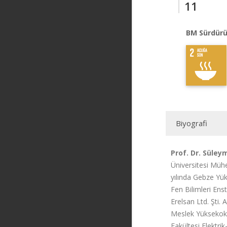
11
BM Sürdürü
Biyografi
Prof. Dr. Süley
Üniversitesi Müh
yılında Gebze Yük
Fen Bilimleri Ens
Erelsan Ltd. Şti.
Meslek Yüksekoku
Fakültesi Elektri