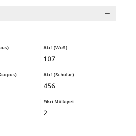
pus)
Atıf (WoS)
107
Scopus)
Atıf (Scholar)
456
Fikri Mülkiyet
2