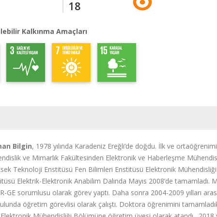
18
lebilir Kalkınma Amaçları
man Bilgin
, 1978 yılında Karadeniz Ereğli’de doğdu. İlk ve ortaöğreni
endislik ve Mimarlık Fakültesinden Elektronik ve Haberleşme Mühendis
sek Teknoloji Enstitüsü Fen Bilimleri Enstitüsü Elektronik Mühendisliği
titüsü Elektrik-Elektronik Anabilim Dalında Mayıs 2008’de tamamladı. M
 AR-GE sorumlusu olarak görev yaptı. Daha sonra 2004-2009 yılları ara
lunda öğretim görevlisi olarak çalıştı. Doktora öğrenimini tamamladık
k-Elektronik Mühendisliği Bölümüne öğretim üyesi olarak atandı. 2018 y