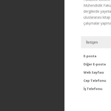
Mühendislik Fakül
dergilerde yayınl
uluslararası kita
çalışmalar yapma
İletişim
E-posta
Diğer E-posta
Web Sayfası
Cep Telefonu
İş Telefonu