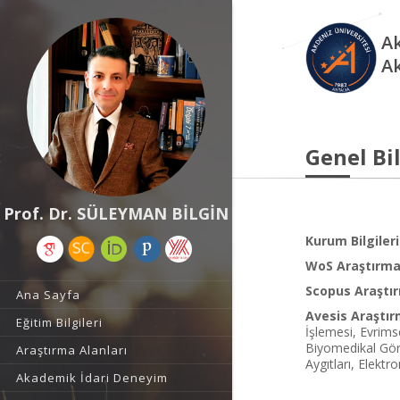
Ak
A
Genel Bil
Prof. Dr. SÜLEYMAN BİLGİN
Kurum Bilgileri
WoS Araştırma 
Scopus Araştır
Ana Sayfa
Avesis Araştır
Eğitim Bilgileri
İşlemesi, Evrim
Biyomedikal Görü
Araştırma Alanları
Aygıtları, Elektr
Akademik İdari Deneyim