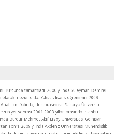
mini Burdur’da tamamladı. 2000 yılında Süleyman Demirel
i olarak mezun oldu. Yüksek lisans öğrenimini 2003
 Anabilim Dalında, doktorasını ise Sakarya Üniversitesi
ezuniyet sonrası 2001-2003 yılları arasında İstanbul
sında Burdur Mehmet Akif Ersoy Üniversitesi Gölhisar
tan sonra 2009 yılında Akdeniz Üniversitesi Mühendislik
ılında doçent ünvanını almıştır. Halen Akdeniz Üniversitesi