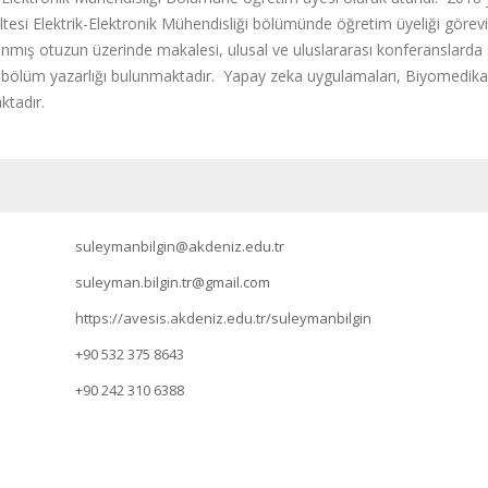
tesi Elektrik-Elektronik Mühendisliği bölümünde öğretim üyeliği görevi
anmış otuzun üzerinde makalesi, ulusal ve uluslararası konferanslarda su
p bölüm yazarlığı bulunmaktadır. Yapay zeka uygulamaları, Biyomedikal
ktadır.
suleymanbilgin@akdeniz.edu.tr
suleyman.bilgin.tr@gmail.com
https://avesis.akdeniz.edu.tr/suleymanbilgin
+90 532 375 8643
+90 242 310 6388