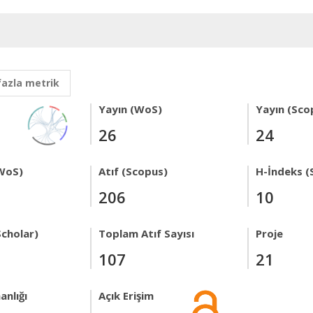
fazla metrik
Yayın (WoS)
Yayın (Sco
26
24
WoS)
Atıf (Scopus)
H-İndeks (
206
10
Scholar)
Toplam Atıf Sayısı
Proje
107
21
anlığı
Açık Erişim