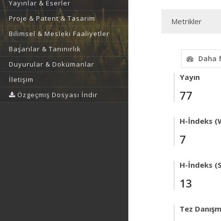
Yayınlar & Eserler
Proje & Patent & Tasarım
Metrikler
Bilimsel & Mesleki Faaliyetler
Başarılar & Tanınırlık
Daha 
Duyurular & Dokümanlar
Yayın
İletişim
77
Özgeçmiş Dosyası İndir
H-İndeks (
7
H-İndeks (
13
Tez Danışm