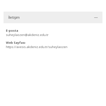
İletişim
E-posta
suheylaozen@akdeniz.edu.tr
Web Sayfası
https://avesis.akdeniz.edu.tr/suheylaozen