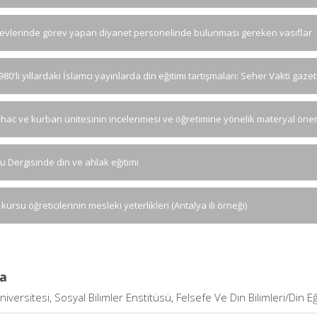
evlerinde görev yapan diyanet personelinde bulunması gereken vasıflar
80'li yıllardaki İslamcı yayınlarda din eğitimi tartışmaları: Seher Vakti gaze
ıf hac ve kurban ünitesinin incelenmesi ve öğretimine yönelik materyal öneri
lu Dergisinde din ve ahlak eğitimi
kursu öğreticilerinin mesleki yeterlikleri (Antalya ili örneği)
a
iversitesi, Sosyal Bilimler Enstitüsü, Felsefe Ve Din Bilimleri/Din Eğ