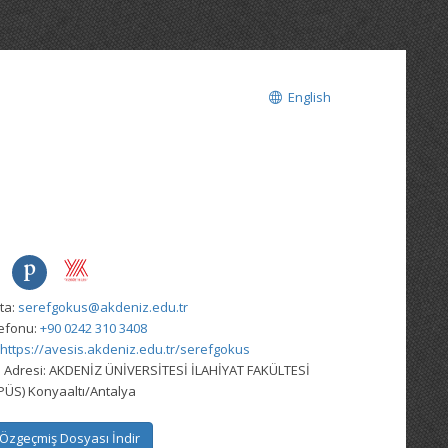
English
ta:
serefgokus@akdeniz.edu.tr
lefonu:
+90 0242 310 3408
https://avesis.akdeniz.edu.tr/serefgokus
 Adresi:
AKDENİZ ÜNİVERSİTESİ İLAHİYAT FAKÜLTESİ
ÜS) Konyaaltı/Antalya
Özgeçmiş Dosyası İndir