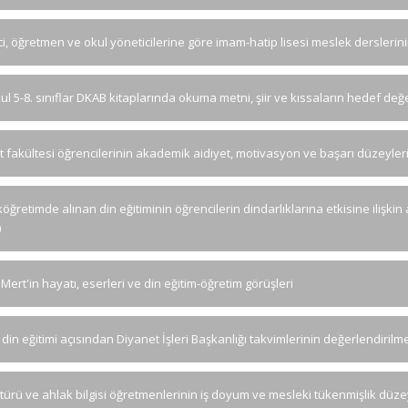
i, öğretmen ve okul yöneticilerine göre imam-hatip lisesi meslek derslerinin
ul 5-8. sınıflar DKAB kitaplarında okuma metni, şiir ve kıssaların hedef değ
at fakültesi öğrencilerinin akademik aidiyet, motivasyon ve başarı düzeyleri
ğretimde alınan din eğitiminin öğrencilerin dindarlıklarına etkisine ilişkin a
)
ert'in hayatı, eserleri ve din eğitim-öğretim görüşleri
din eğitimi açısından Diyanet İşleri Başkanlığı takvimlerinin değerlendirilme
ltürü ve ahlak bilgisi öğretmenlerinin iş doyum ve mesleki tükenmişlik düze