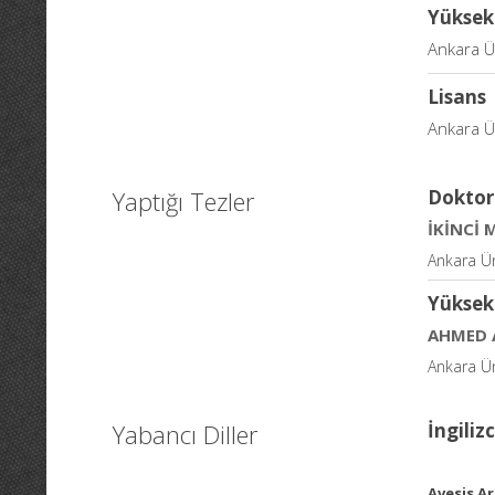
Yüksek
Ankara Ün
Lisans
Ankara Ün
Yaptığı Tezler
Doktor
İKİNCİ 
Ankara Üni
Yüksek
AHMED 
Ankara Üni
Yabancı Diller
İngiliz
Avesis Ar