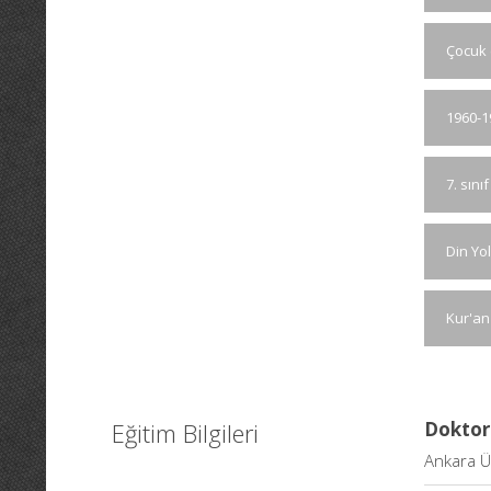
Çocuk 
1960-19
7. sın
Din Yo
Kur'an 
Eğitim Bilgileri
Doktor
Ankara Ün