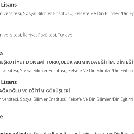
 Lisans
iversitesi, Sosyal Bilimler Enstitüsü, Felsefe Ve Din Bilimleri/Din Eğ
iversitesi, İlahiyat Fakültesi, Türkiye
a
MEŞRUTİYET DÖNEMİ TÜRKÇÜLÜK AKIMINDA EĞİTİM, DİN EĞİ
versitesi, Sosyal Bilimler Enstitüsü, Felsefe Ve Din Bilimleri/Din Eğitimi
 Lisans
AĞAOĞLU VE EĞİTİM GÖRÜŞLERİ
versitesi, Sosyal Bilimler Enstitüsü, Felsefe Ve Din Bilimleri/Din Eğitimi
ce
aştırma Alanları:
Sosyal ve Beşeri Bilimler, İlahiyat, Felsefe ve Din Bilimler