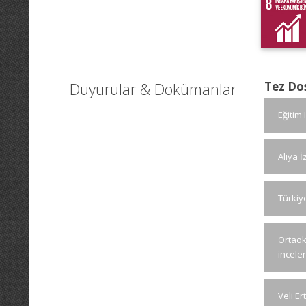
Duyurular & Dokümanlar
Tez Do
Eğitim
Aliya İ
Türkiye
Ortaok
incelen
Veli Er