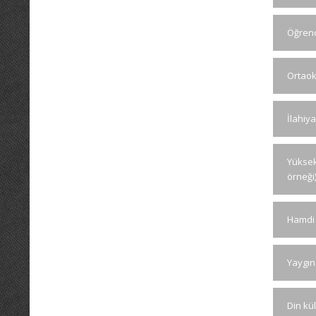
Öğrenc
Ortaok
İlahiy
Yüksekö
örneği
Hamdi M
Yaygın 
Din kü