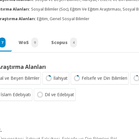
tırma Alanları:
Sosyal Bilimler (Soc), Eğitim Ve Eğitim Araştırması, Sosyal 
raştırma Alanları:
Eğitim, Genel Sosyal Bilimler
WoS
Scopus
7
9
4
Araştırma Alanları
al ve Beşeri Bilimler
İlahiyat
Felsefe ve Din Bilimleri
 İslam Edebiyatı
Dil ve Edebiyat
.
niversitesi, İlahiyat Fakültesi, Felsefe ve Din Bilimleri Böl.