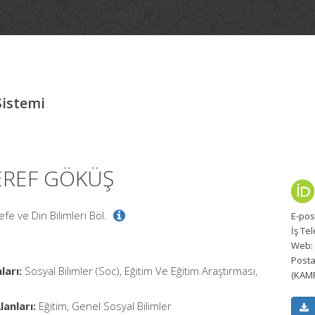
Sistemi
ŞEREF GÖKÜŞ
sefe ve Din Bilimleri Böl.
E-pos
İş Te
Web:
Posta
ları:
Sosyal Bilimler (Soc), Eğitim Ve Eğitim Araştırması,
(KAMP
anları:
Eğitim, Genel Sosyal Bilimler