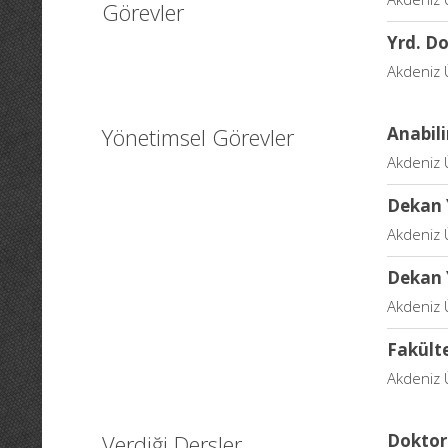
Görevler
Yrd. Do
Akdeniz Ü
Yönetimsel Görevler
Anabil
Akdeniz Ü
Dekan 
Akdeniz Ü
Dekan 
Akdeniz Ü
Fakülte
Akdeniz Ü
Verdiği Dersler
Doktor