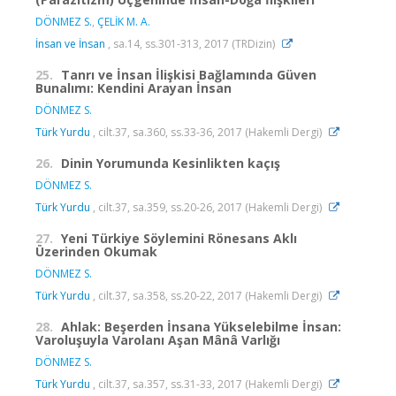
DÖNMEZ S.
,
ÇELİK M. A.
İnsan ve İnsan
, sa.14, ss.301-313, 2017 (TRDizin)
25.
Tanrı ve İnsan İlişkisi Bağlamında Güven
Bunalımı: Kendini Arayan İnsan
DÖNMEZ S.
Türk Yurdu
, cilt.37, sa.360, ss.33-36, 2017 (Hakemli Dergi)
26.
Dinin Yorumunda Kesinlikten kaçış
DÖNMEZ S.
Türk Yurdu
, cilt.37, sa.359, ss.20-26, 2017 (Hakemli Dergi)
27.
Yeni Türkiye Söylemini Rönesans Aklı
Üzerinden Okumak
DÖNMEZ S.
Türk Yurdu
, cilt.37, sa.358, ss.20-22, 2017 (Hakemli Dergi)
28.
Ahlak: Beşerden İnsana Yükselebilme İnsan:
Varoluşuyla Varolanı Aşan Mânâ Varlığı
DÖNMEZ S.
Türk Yurdu
, cilt.37, sa.357, ss.31-33, 2017 (Hakemli Dergi)