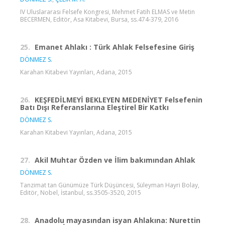
IV Uluslararası Felsefe Kongresi, Mehmet Fatih ELMAS ve Metin
BECERMEN, Editör, Asa Kitabevi, Bursa, ss.474-379, 2016
25.
Emanet Ahlakı : Türk Ahlak Felsefesine Giriş
DÖNMEZ S.
Karahan Kitabevi Yayınları, Adana, 2015
26.
KEŞFEDİLMEYİ BEKLEYEN MEDENİYET Felsefenin
Batı Dışı Referanslarına Eleştirel Bir Katkı
DÖNMEZ S.
Karahan Kitabevi Yayınları, Adana, 2015
27.
Akil Muhtar Özden ve İlim bakımından Ahlak
DÖNMEZ S.
Tanzimat tan Günümüze Türk Düşüncesi, Süleyman Hayri Bolay,
Editör, Nobel, İstanbul, ss.3505-3520, 2015
28.
Anadolu mayasından isyan Ahlakına: Nurettin