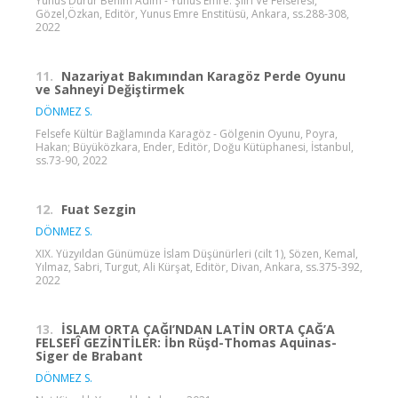
Yunus Durur Benim Adım - Yunus Emre: Şiiri Ve Felsefesi,
Gözel,Özkan, Editör, Yunus Emre Enstitüsü, Ankara, ss.288-308,
2022
11.
Nazariyat Bakımından Karagöz Perde Oyunu
ve Sahneyi Değiştirmek
DÖNMEZ S.
Felsefe Kültür Bağlamında Karagöz - Gölgenin Oyunu, Poyra,
Hakan; Büyüközkara, Ender, Editör, Doğu Kütüphanesi, İstanbul,
ss.73-90, 2022
12.
Fuat Sezgin
DÖNMEZ S.
XIX. Yüzyıldan Günümüze İslam Düşünürleri (cilt 1), Sözen, Kemal,
Yılmaz, Sabri, Turgut, Ali Kürşat, Editör, Divan, Ankara, ss.375-392,
2022
13.
İSLAM ORTA ÇAĞI’NDAN LATİN ORTA ÇAĞ’A
FELSEFÎ GEZİNTİLER: İbn Rüşd-Thomas Aquinas-
Siger de Brabant
DÖNMEZ S.