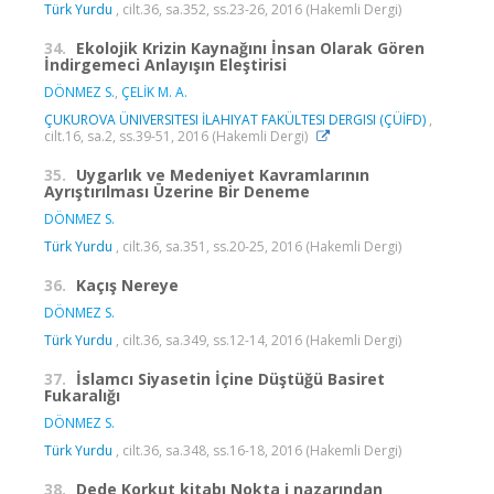
Türk Yurdu
, cilt.36, sa.352, ss.23-26, 2016 (Hakemli Dergi)
34.
Ekolojik Krizin Kaynağını İnsan Olarak Gören
İndirgemeci Anlayışın Eleştirisi
DÖNMEZ S.
,
ÇELİK M. A.
ÇUKUROVA ÜNIVERSITESI İLAHIYAT FAKÜLTESI DERGISI (ÇÜİFD)
,
cilt.16, sa.2, ss.39-51, 2016 (Hakemli Dergi)
35.
Uygarlık ve Medeniyet Kavramlarının
Ayrıştırılması Üzerine Bir Deneme
DÖNMEZ S.
Türk Yurdu
, cilt.36, sa.351, ss.20-25, 2016 (Hakemli Dergi)
36.
Kaçış Nereye
DÖNMEZ S.
Türk Yurdu
, cilt.36, sa.349, ss.12-14, 2016 (Hakemli Dergi)
37.
İslamcı Siyasetin İçine Düştüğü Basiret
Fukaralığı
DÖNMEZ S.
Türk Yurdu
, cilt.36, sa.348, ss.16-18, 2016 (Hakemli Dergi)
38.
Dede Korkut kitabı Nokta i nazarından