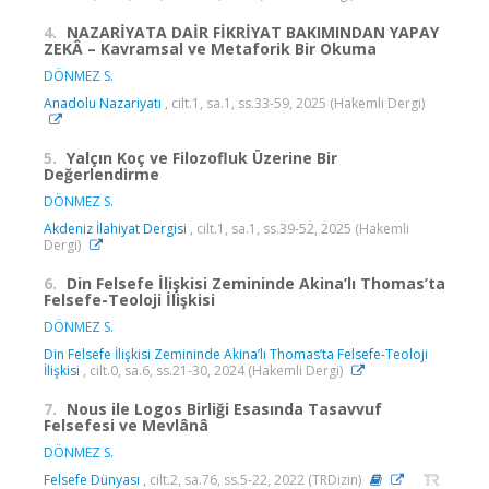
4.
NAZARİYATA DAİR FİKRİYAT BAKIMINDAN YAPAY
ZEKÂ – Kavramsal ve Metaforik Bir Okuma
DÖNMEZ S.
Anadolu Nazariyatı
, cilt.1, sa.1, ss.33-59, 2025 (Hakemli Dergi)
5.
Yalçın Koç ve Filozofluk Üzerine Bir
Değerlendirme
DÖNMEZ S.
Akdeniz İlahiyat Dergisi
, cilt.1, sa.1, ss.39-52, 2025 (Hakemli
Dergi)
6.
Din Felsefe İlişkisi Zemininde Akina’lı Thomas’ta
Felsefe-Teoloji İlişkisi
DÖNMEZ S.
Din Felsefe İlişkisi Zemininde Akina’lı Thomas’ta Felsefe-Teoloji
İlişkisi
, cilt.0, sa.6, ss.21-30, 2024 (Hakemli Dergi)
7.
Nous ile Logos Birliği Esasında Tasavvuf
Felsefesi ve Mevlânâ
DÖNMEZ S.
Felsefe Dünyası
, cilt.2, sa.76, ss.5-22, 2022 (TRDizin)