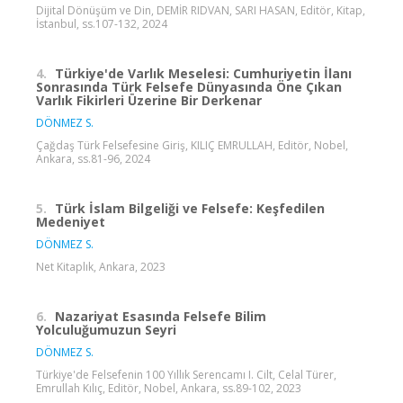
Dijital Dönüşüm ve Din, DEMİR RIDVAN, SARI HASAN, Editör, Kitap,
İstanbul, ss.107-132, 2024
4.
Türkiye'de Varlık Meselesi: Cumhuriyetin İlanı
Sonrasında Türk Felsefe Dünyasında Öne Çıkan
Varlık Fikirleri Üzerine Bir Derkenar
DÖNMEZ S.
Çağdaş Türk Felsefesine Giriş, KILIÇ EMRULLAH, Editör, Nobel,
Ankara, ss.81-96, 2024
5.
Türk İslam Bilgeliği ve Felsefe: Keşfedilen
Medeniyet
DÖNMEZ S.
Net Kitaplık, Ankara, 2023
6.
Nazariyat Esasında Felsefe Bilim
Yolculuğumuzun Seyri
DÖNMEZ S.
Türkiye'de Felsefenin 100 Yıllık Serencamı I. Cilt, Celal Türer,
Emrullah Kılıç, Editör, Nobel, Ankara, ss.89-102, 2023