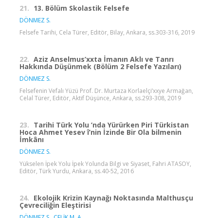
21.
13. Bölüm Skolastik Felsefe
DÖNMEZ S.
Felsefe Tarihi, Cela Türer, Editör, Bilay, Ankara, ss.303-316, 2019
22.
Aziz Anselmus’xxta İmanın Aklı ve Tanrı
Hakkında Düşünmek (Bölüm 2 Felsefe Yazıları)
DÖNMEZ S.
Felsefenin Vefalı Yüzü Prof. Dr. Murtaza Korlaelçi’xxye Armağan,
Celal Türer, Editör, Aktif Düşünce, Ankara, ss.293-308, 2019
23.
Tarihi Türk Yolu ’nda Yürürken Piri Türkistan
Hoca Ahmet Yesev î’nin İzinde Bir Ola bilmenin
İmkânı
DÖNMEZ S.
Yükselen İpek Yolu İpek Yolunda Bilgi ve Siyaset, Fahri ATASOY,
Editör, Türk Yurdu, Ankara, ss.40-52, 2016
24.
Ekolojik Krizin Kaynağı Noktasında Malthusçu
Çevreciliğin Eleştirisi
DÖNMEZ S.
,
ÇELİK M. A.