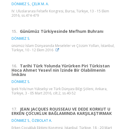
DÖNMEZ S.
,
ÇELİK M. A.
IV. Uluslararası Felsefe Kongresi, Bursa, Türkiye, 13 - 15 Ekim
2016, ss.474-479
15.
Günümüz Türkiyesinde Mefhum Buhranı
DÖNMEZ S.
ünümüz İslam Dünyasında Meseleler ve Çözüm Yolları, İstanbul,
Türkiye, 10 - 12 Ekim 2016
16.
Tarihi Türk Yolunda Yürürken Piri Türkistan
Hoca Ahmet Yesevî nin İzinde Bir Olabilmenin
İmkânı
DÖNMEZ S.
İpek Yolu'nun Yükselişi ve Türk Dünyası Bilgi Şöleni, Ankara,
Türkiye, 3 - 05 Mart 2016, cilt.2, ss.40-52
17.
JEAN JACQUES ROUSSEAU VE DEDE KORKUT U
ERKEN ÇOCUKLUK BAĞLAMINDA KARŞILAŞTIRMAK
DÖNMEZ S.
,
ÖZBOLAT A.
Erken Çocukluk Eğitimi Kongresi, İstanbul, Türkiye, 18 - 20 Mart