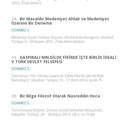
2016, (Özet Bildiri)
18.
Bir Masaldır Medeniyet Ahlak ve Medeniyet
Üzerine Bir Deneme
DÖNMEZ S.
Medeniye İnşası Türkiye Vizyonu Uluslararası Kongresi, İstanbul,
Türkiye, 5 - 06 Kasım 2015, (Tam Metin Bildiri)
19.
GASPIRALI NIN DİLDE FİKİRDE İŞTE BİRLİK İDEALİ
V TÜRK DEVLET FELSEFESİ
DÖNMEZ S.
Ölümünün 100. Yılında Gaspıralı: Dilde Fikirde İşte Birlikte
Neredeyiz?, İstanbul, Türkiye, 15 - 17 Ekim 2014, ss.60-75
20.
Bir Bilge Filozof Olarak Nasreddin Hoca
DÖNMEZ S.
Türk Dünyası Bilgeler Zirvesi: Gönül Sultanları Buluşması.,
Eskişehir, Türkiye, 26 - 28 Mayıs 2014, cilt.3, ss.75-86