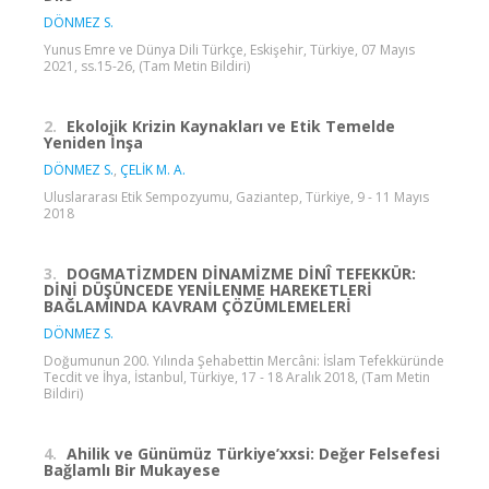
DÖNMEZ S.
Yunus Emre ve Dünya Dili Türkçe, Eskişehir, Türkiye, 07 Mayıs
2021, ss.15-26, (Tam Metin Bildiri)
2.
Ekolojik Krizin Kaynakları ve Etik Temelde
Yeniden İnşa
DÖNMEZ S.
,
ÇELİK M. A.
Uluslararası Etik Sempozyumu, Gaziantep, Türkiye, 9 - 11 Mayıs
2018
3.
DOGMATİZMDEN DİNAMİZME DİNÎ TEFEKKÜR:
DİNİ DÜŞÜNCEDE YENİLENME HAREKETLERİ
BAĞLAMINDA KAVRAM ÇÖZÜMLEMELERİ
DÖNMEZ S.
Doğumunun 200. Yılında Şehabettin Mercâni: İslam Tefekküründe
Tecdit ve İhya, İstanbul, Türkiye, 17 - 18 Aralık 2018, (Tam Metin
Bildiri)
4.
Ahilik ve Günümüz Türkiye’xxsi: Değer Felsefesi
Bağlamlı Bir Mukayese