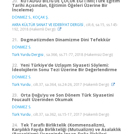
20.
KUTADGU BİLİG’DE ÇOCUK EĞİTİMİ(Türk Eğitim
Tarihi Açısından, Eğitimin Öğeleri Üzerine Bir
İnceleme)
DÖNMEZ S.
,
KOÇAK Ş.
AKRA KÜLTÜR SANAT VE EDEBİYAT DERGİSİ
, cilt.6, sa.15, ss.145-
192, 2018 (Hakemli Dergi)
21.
Dogmatizmden Dinamizme Dini Tefekkür
DÖNMEZ S.
Türk Yurdu Dergisi
, sa.366, ss.71-77, 2018 (Hakemsiz Dergi)
22.
Yeni Türkiye’de Uzlaşım Siyaseti Söylemi:
İdeolojilerin Sonu Tezi Üzerine Bir Değerlendirme
DÖNMEZ S.
Türk Yurdu
, cilt.37, sa.364, ss.24-26, 2017 (Hakemli Dergi)
23.
Orta Doğu’yu ve Son Dönem Türk Siyasetini
Foucault Üzerinden Okumak
DÖNMEZ S.
Türk Yurdu
, cilt.37, sa.362, ss.15-17, 2017 (Hakemli Dergi)
24.
Tek Taraflı Birliktelik (Kommensalizm),
Karşılıklı Fayda Birlikteliği (Mutualizm) ve Asalaklık
(Parazitizm) Üçgeninde İnsan-Doğa İlişkileri