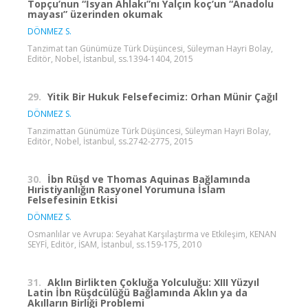
Topçu’nun “İsyan Ahlakı”nı Yalçın koç’un “Anadolu
mayası” üzerinden okumak
DÖNMEZ S.
Tanzimat tan Günümüze Türk Düşüncesi, Süleyman Hayri Bolay,
Editör, Nobel, İstanbul, ss.1394-1404, 2015
29.
Yitik Bir Hukuk Felsefecimiz: Orhan Münir Çağıl
DÖNMEZ S.
Tanzimattan Günümüze Türk Düşüncesi, Süleyman Hayri Bolay,
Editör, Nobel, İstanbul, ss.2742-2775, 2015
30.
İbn Rüşd ve Thomas Aquinas Bağlamında
Hıristiyanlığın Rasyonel Yorumuna İslam
Felsefesinin Etkisi
DÖNMEZ S.
Osmanlılar ve Avrupa: Seyahat Karşılaştırma ve Etkileşim, KENAN
SEYFİ, Editör, İSAM, İstanbul, ss.159-175, 2010
31.
Aklın Birlikten Çokluğa Yolculuğu: XIII Yüzyıl
Latin İbn Rüşdcülüğü Bağlamında Aklın ya da
Akılların Birliği Problemi