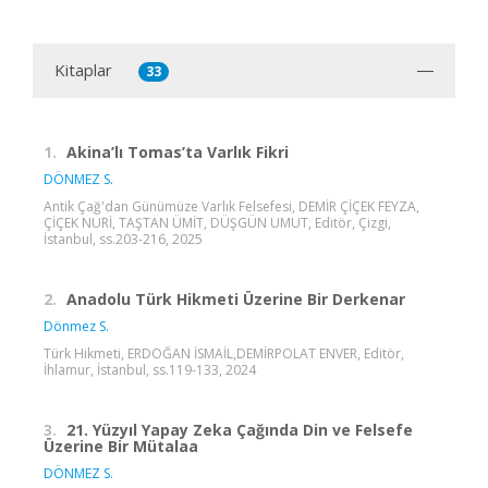
Kitaplar
33
1.
Akina’lı Tomas’ta Varlık Fikri
DÖNMEZ S.
Antik Çağ'dan Günümüze Varlık Felsefesi, DEMİR ÇİÇEK FEYZA,
ÇİÇEK NURİ, TAŞTAN ÜMİT, DÜŞGÜN UMUT, Editör, Çizgi,
İstanbul, ss.203-216, 2025
2.
Anadolu Türk Hikmeti Üzerine Bir Derkenar
Dönmez S.
Türk Hikmeti, ERDOĞAN İSMAİL,DEMİRPOLAT ENVER, Editör,
İhlamur, İstanbul, ss.119-133, 2024
3.
21. Yüzyıl Yapay Zeka Çağında Din ve Felsefe
Üzerine Bir Mütalaa
DÖNMEZ S.