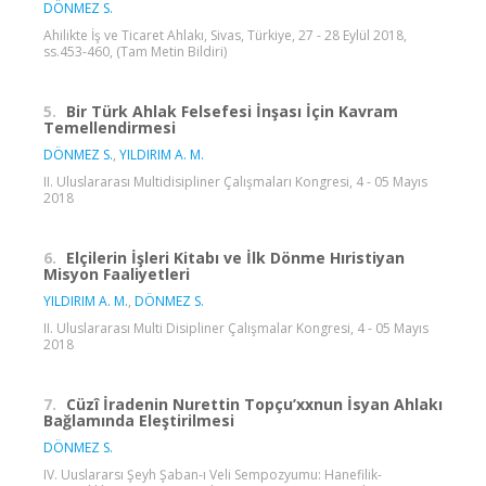
DÖNMEZ S.
Ahilikte İş ve Ticaret Ahlakı, Sivas, Türkiye, 27 - 28 Eylül 2018,
ss.453-460, (Tam Metin Bildiri)
5.
Bir Türk Ahlak Felsefesi İnşası İçin Kavram
Temellendirmesi
DÖNMEZ S.
,
YILDIRIM A. M.
II. Uluslararası Multidisipliner Çalışmaları Kongresi, 4 - 05 Mayıs
2018
6.
Elçilerin İşleri Kitabı ve İlk Dönme Hıristiyan
Misyon Faaliyetleri
YILDIRIM A. M.
,
DÖNMEZ S.
II. Uluslararası Multi Disipliner Çalışmalar Kongresi, 4 - 05 Mayıs
2018
7.
Cüzî İradenin Nurettin Topçu’xxnun İsyan Ahlakı
Bağlamında Eleştirilmesi
DÖNMEZ S.
IV. Uuslararsı Şeyh Şaban-ı Veli Sempozyumu: Hanefilik-