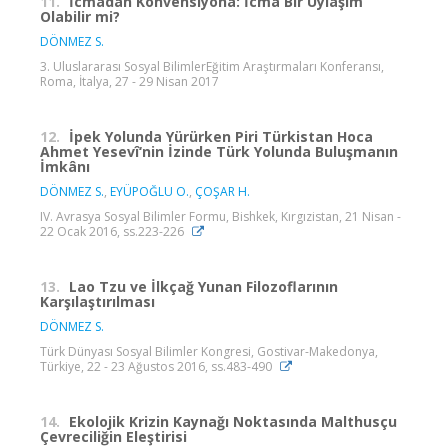
11.
İcmadan Konvensiyona: İcma Bir Uylaşım
Olabilir mi?
DÖNMEZ S.
3. Uluslararası Sosyal BilimlerEğitim Araştırmaları Konferansı,
Roma, İtalya, 27 - 29 Nisan 2017
12.
İpek Yolunda Yürürken Piri Türkistan Hoca
Ahmet Yesevî‘nin İzinde Türk Yolunda Buluşmanın
İmkânı
DÖNMEZ S.
,
EYÜPOĞLU O.
,
ÇOŞAR H.
IV. Avrasya Sosyal Bilimler Formu, Bishkek, Kırgızistan, 21 Nisan -
22 Ocak 2016, ss.223-226
13.
Lao Tzu ve İlkçağ Yunan Filozoflarının
Karşılaştırılması
DÖNMEZ S.
Türk Dünyası Sosyal Bilimler Kongresi, Gostivar-Makedonya,
Türkiye, 22 - 23 Ağustos 2016, ss.483-490
14.
Ekolojik Krizin Kaynağı Noktasında Malthusçu
Çevreciliğin Eleştirisi