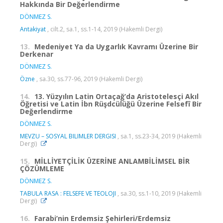
Hakkında Bir Değerlendirme
DÖNMEZ S.
Antakiyat
, cilt.2, sa.1, ss.1-14, 2019 (Hakemli Dergi)
13.
Medeniyet Ya da Uygarlık Kavramı Üzerine Bir
Derkenar
DÖNMEZ S.
Özne
, sa.30, ss.77-96, 2019 (Hakemli Dergi)
14.
13. Yüzyılın Latin Ortaçağ’da Aristotelesçi Akıl
Öğretisi ve Latin İbn Rüşdcülüğü Üzerine Felsefî Bir
Değerlendirme
DÖNMEZ S.
MEVZU – SOSYAL BILIMLER DERGISI
, sa.1, ss.23-34, 2019 (Hakemli
Dergi)
15.
MİLLİYETÇİLİK ÜZERİNE ANLAMBİLİMSEL BİR
ÇÖZÜMLEME
DÖNMEZ S.
TABULA RASA : FELSEFE VE TEOLOJI
, sa.30, ss.1-10, 2019 (Hakemli
Dergi)
16.
Farabi’nin Erdemsiz Şehirleri/Erdemsiz