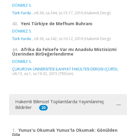
DÖNMEZ S.
Türk Yurdu
, cilt.36, sa.344, ss.15-17, 2016 (Hakemli Dergi)
43.
Yeni Türkiye de Mefhum Buhranı
DÖNMEZ S.
Türk Yurdu
, cilt.36, sa.342, ss.10-12, 2016 (Hakemli Dergi)
44.
Afrika da Felsefe Var mı Anadolu Mistisizmi
Üzerinden BirDeğerlendirme
DÖNMEZ S.
ÇUKUROVA ÜNIVERSITESI İLAHIYAT FAKÜLTESI DERGISI (ÇÜİFD)
,
cilt.15, sa.1, ss.19-32, 2015 (TRDizin)
Hakemli Bilimsel Toplantılarda Yayımlanmış
Bildiriler
20
1.
Yunus'u Okumak Yunus'la Okumak: Gönülden
Dile