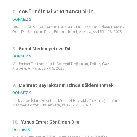
7.
GÖNÜL EĞİTİMİ VE KUTADGU BİLİG
DÖNMEZ S.
DİNÎ VE EĞİTSEL AÇIDAN KUTADGU BİLİG, Doç. Dr. Rıdvan Demir -
Doç. Dr. Ramazan Diler, Editör, Nobel, Ankara, ss.185-198, 2023
8.
Gönül Medeniyeti ve Dil
DÖNMEZ S.
Medeniyet Tartışmaları II, Ayşegül Doğrucan, Editör, Gazi
Kitabevi, Ankara, ss.7-19, 2023
9.
Mehmet Bayraktar'ın İzinde Köklere İnmek
DÖNMEZ S.
Türkiye'de İslam Felsefesi: Mehmet Bayraktar'a Armağan, Vural,
Mehmet, Editör, Elis, Ankara, ss.127-140, 2022
10.
Yunus Emre: Gönülden Dile
Dönmez S.