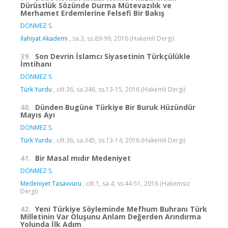
Dürüstlük Sözünde Durma Mütevazılık ve
Merhamet Erdemlerine Felsefi Bir Bakış
DÖNMEZ S.
İlahiyat Akademi
, sa.3, ss.89-99, 2016 (Hakemli Dergi)
39.
Son Devrin İslamcı Siyasetinin Türkçülükle
İmtihanı
DÖNMEZ S.
Türk Yurdu
, cilt.36, sa.346, ss.13-15, 2016 (Hakemli Dergi)
40.
Dünden Bugüne Türkiye Bir Buruk Hüzündür
Mayıs Ayı
DÖNMEZ S.
Türk Yurdu
, cilt.36, sa.345, ss.13-14, 2016 (Hakemli Dergi)
41.
Bir Masal mıdır Medeniyet
DÖNMEZ S.
Medeniyet Tasavvuru
, cilt.1, sa.4, ss.44-51, 2016 (Hakemsiz
Dergi)
42.
Yeni Türkiye Söyleminde Mefhum Buhranı Türk
Milletinin Var Oluşunu Anlam Değerden Arındırma
Yolunda İlk Adım