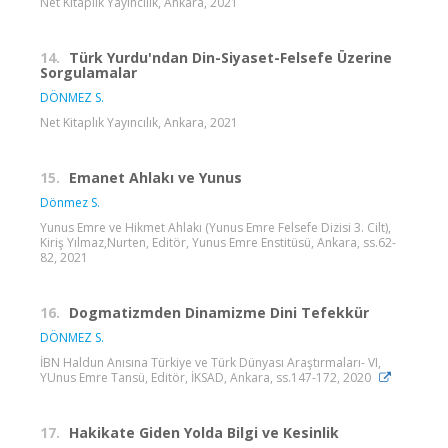
Net Kitaplık Yayıncılık, Ankara, 2021
14.
Türk Yurdu'ndan Din-Siyaset-Felsefe Üzerine
Sorgulamalar
DÖNMEZ S.
Net Kitaplık Yayıncılık, Ankara, 2021
15.
Emanet Ahlakı ve Yunus
Dönmez S.
Yunus Emre ve Hikmet Ahlakı (Yunus Emre Felsefe Dizisi 3. Cilt),
Kiriş Yılmaz,Nurten, Editör, Yunus Emre Enstitüsü, Ankara, ss.62-
82, 2021
16.
Dogmatizmden Dinamizme Dini Tefekkür
DÖNMEZ S.
İBN Haldun Anısına Türkiye ve Türk Dünyası Araştırmaları- VI,
YUnus Emre Tansü, Editör, İKSAD, Ankara, ss.147-172, 2020
17.
Hakikate Giden Yolda Bilgi ve Kesinlik