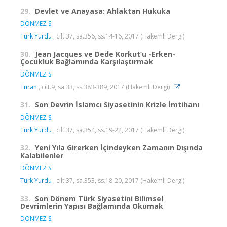
29.
Devlet ve Anayasa: Ahlaktan Hukuka
DÖNMEZ S.
Türk Yurdu
, cilt.37, sa.356, ss.14-16, 2017 (Hakemli Dergi)
30.
Jean Jacques ve Dede Korkut’u -Erken-
Çocukluk Bağlamında Karşılaştırmak
DÖNMEZ S.
Turan
, cilt.9, sa.33, ss.383-389, 2017 (Hakemli Dergi)
31.
Son Devrin İslamcı Siyasetinin Krizle İmtihanı
DÖNMEZ S.
Türk Yurdu
, cilt.37, sa.354, ss.19-22, 2017 (Hakemli Dergi)
32.
Yeni Yıla Girerken İçindeyken Zamanın Dışında
Kalabilenler
DÖNMEZ S.
Türk Yurdu
, cilt.37, sa.353, ss.18-20, 2017 (Hakemli Dergi)
33.
Son Dönem Türk Siyasetini Bilimsel
Devrimlerin Yapısı Bağlamında Okumak
DÖNMEZ S.