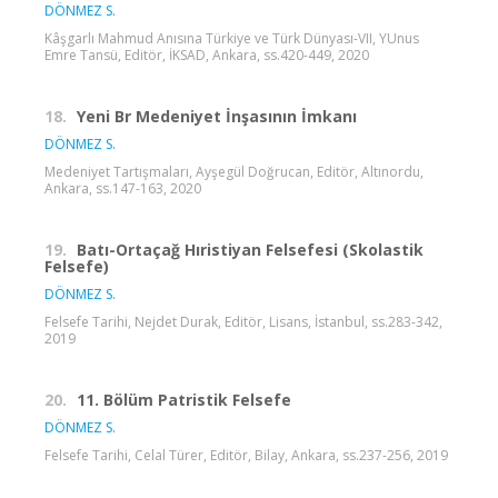
DÖNMEZ S.
Kâşgarlı Mahmud Anısına Türkiye ve Türk Dünyası-VII, YUnus
Emre Tansü, Editör, İKSAD, Ankara, ss.420-449, 2020
18.
Yeni Br Medeniyet İnşasının İmkanı
DÖNMEZ S.
Medeniyet Tartışmaları, Ayşegül Doğrucan, Editör, Altınordu,
Ankara, ss.147-163, 2020
19.
Batı-Ortaçağ Hıristiyan Felsefesi (Skolastik
Felsefe)
DÖNMEZ S.
Felsefe Tarihi, Nejdet Durak, Editör, Lisans, İstanbul, ss.283-342,
2019
20.
11. Bölüm Patristik Felsefe
DÖNMEZ S.
Felsefe Tarihi, Celal Türer, Editör, Bilay, Ankara, ss.237-256, 2019