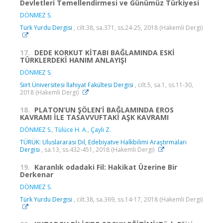
Devletleri Temellendirmesi ve Günümüz Türkiyesi
DÖNMEZ S.
Türk Yurdu Dergisi
, cilt.38, sa.371, ss.24-25, 2018 (Hakemli Dergi)
17.
DEDE KORKUT KİTABI BAĞLAMINDA ESKİ
TÜRKLERDEKİ HANIM ANLAYIŞI
DÖNMEZ S.
Siirt Üniversitesi İlahiyat Fakültesi Dergisi
, cilt.5, sa.1, ss.11-30,
2018 (Hakemli Dergi)
18.
PLATON’UN ŞÖLEN’İ BAĞLAMINDA EROS
KAVRAMI İLE TASAVVUFTAKİ AŞK KAVRAMI
DÖNMEZ S.
,
Tülüce H. A.
,
Çaylı Z.
TÜRÜK: Uluslararası Dil, Edebiyatve Halkbilimi Araştırmaları
Dergisi
, sa.13, ss.432-451, 2018 (Hakemli Dergi)
19.
Karanlık odadaki Fil: Hakikat Üzerine Bir
Derkenar
DÖNMEZ S.
Türk Yurdu Dergisi
, cilt.38, sa.369, ss.14-17, 2018 (Hakemli Dergi)