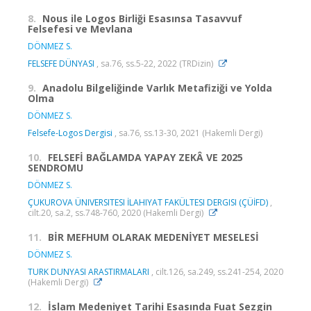
8.
Nous ile Logos Birliği Esasınsa Tasavvuf
Felsefesi ve Mevlana
DÖNMEZ S.
FELSEFE DÜNYASI
, sa.76, ss.5-22, 2022 (TRDizin)
9.
Anadolu Bilgeliğinde Varlık Metafiziği ve Yolda
Olma
DÖNMEZ S.
Felsefe-Logos Dergisi
, sa.76, ss.13-30, 2021 (Hakemli Dergi)
10.
FELSEFİ BAĞLAMDA YAPAY ZEKÂ VE 2025
SENDROMU
DÖNMEZ S.
ÇUKUROVA ÜNIVERSITESI İLAHIYAT FAKÜLTESI DERGISI (ÇÜİFD)
,
cilt.20, sa.2, ss.748-760, 2020 (Hakemli Dergi)
11.
BİR MEFHUM OLARAK MEDENİYET MESELESİ
DÖNMEZ S.
TURK DUNYASI ARASTIRMALARI
, cilt.126, sa.249, ss.241-254, 2020
(Hakemli Dergi)
12.
İslam Medeniyet Tarihi Esasında Fuat Sezgin