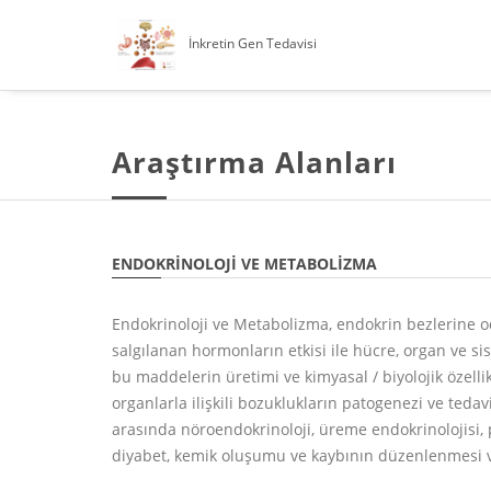
İnkretin Gen Tedavisi
Araştırma Alanları
ENDOKRINOLOJI VE METABOLIZMA
Endokrinoloji ve Metabolizma, endokrin bezlerine od
salgılanan hormonların etkisi ile hücre, organ ve s
bu maddelerin üretimi ve kimyasal / biyolojik özelli
organlarla ilişkili bozuklukların patogenezi ve tedav
arasında nöroendokrinoloji, üreme endokrinolojisi,
diyabet, kemik oluşumu ve kaybının düzenlenmesi v