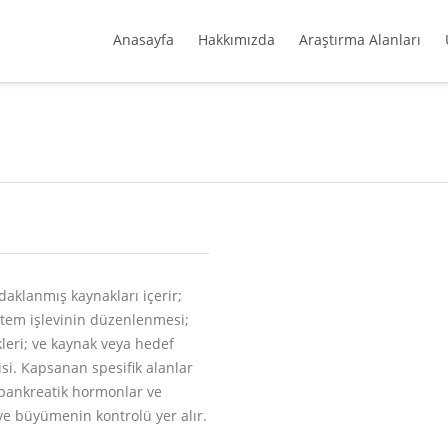
Anasayfa
Hakkımızda
Araştırma Alanları
aklanmış kaynakları içerir;
istem işlevinin düzenlenmesi;
kleri; ve kaynak veya hedef
isi. Kapsanan spesifik alanlar
 pankreatik hormonlar ve
e büyümenin kontrolü yer alır.