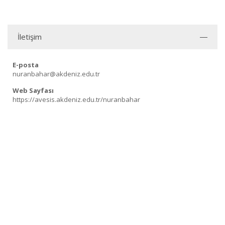
İletişim
E-posta
nuranbahar@akdeniz.edu.tr
Web Sayfası
https://avesis.akdeniz.edu.tr/nuranbahar