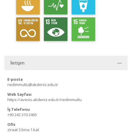
İletişim
E-posta
nedimmutlu@akdeniz.edu.tr
Web Sayfası
https://avesis.akdeniz.edu.tr/nedimmutlu
İş Telefonu
+90 242 310 2465
Ofis
ziraat 3.bina 1.kat