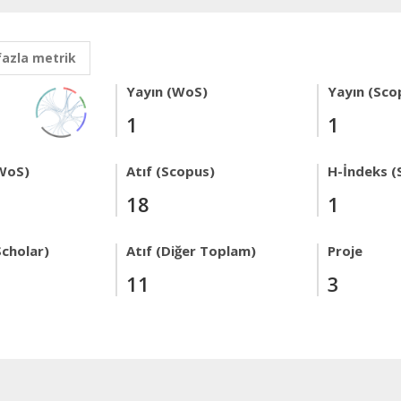
fazla metrik
Yayın (WoS)
Yayın (Sco
1
1
WoS)
Atıf (Scopus)
H-İndeks (
18
1
Scholar)
Atıf (Diğer Toplam)
Proje
11
3