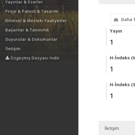
Yayınlar & Eserler
Proje & Patent & Tasarım
Daha 
Bilimsel & Mesleki Faaliyetler
Başarılar & Tanınırlık
Yayın
Duyurular & Dokümanlar
1
İletişim
H-İndeks (
Özgeçmiş Dosyası İndir
1
H-İndeks (
1
İletişim