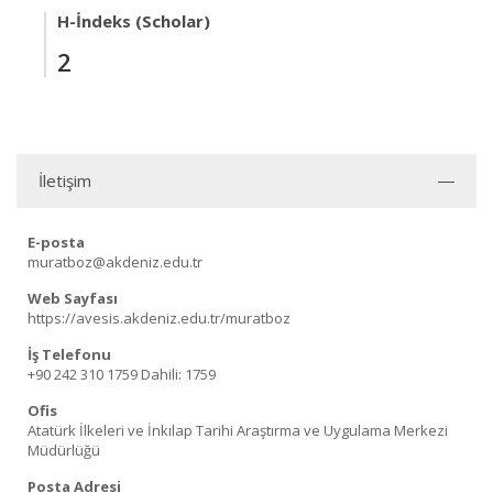
H-İndeks (Scholar)
2
İletişim
E-posta
muratboz@akdeniz.edu.tr
Web Sayfası
https://avesis.akdeniz.edu.tr/muratboz
İş Telefonu
+90 242 310 1759
Dahili: 1759
Ofis
Atatürk İlkeleri ve İnkılap Tarihi Araştırma ve Uygulama Merkezi
Müdürlüğü
Posta Adresi