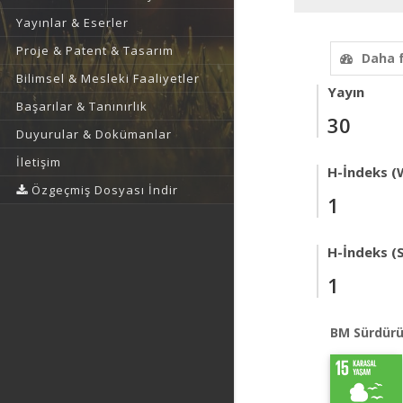
Yayınlar & Eserler
Proje & Patent & Tasarım
Daha 
Bilimsel & Mesleki Faaliyetler
Yayın
Başarılar & Tanınırlık
30
Duyurular & Dokümanlar
İletişim
H-İndeks (
Özgeçmiş Dosyası İndir
1
H-İndeks (
1
BM Sürdürü