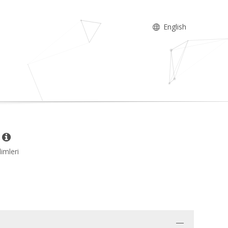
English
k
limleri