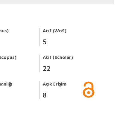
pus)
Atıf (WoS)
5
Scopus)
Atıf (Scholar)
22
anlığı
Açık Erişim
8