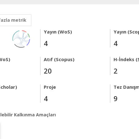
fazla metrik
Yayın (WoS)
Yayın (Sco
4
4
WoS)
Atıf (Scopus)
H-İndeks (
20
2
Scholar)
Proje
Tez Danışm
4
9
lebilir Kalkınma Amaçları