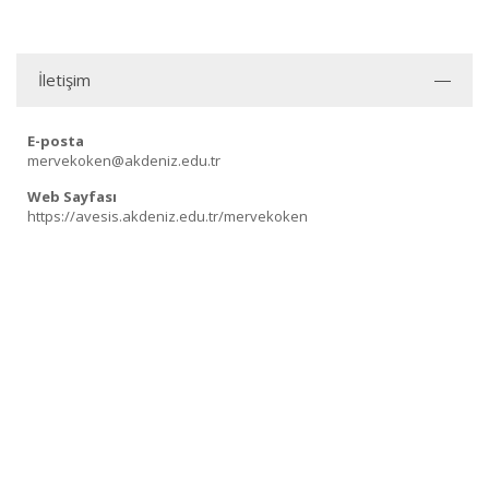
İletişim
E-posta
mervekoken@akdeniz.edu.tr
Web Sayfası
https://avesis.akdeniz.edu.tr/mervekoken