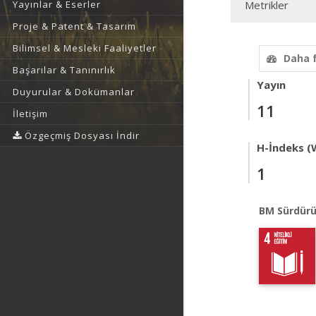
Yayınlar & Eserler
Metrikler
Proje & Patent & Tasarım
Bilimsel & Mesleki Faaliyetler
Daha 
Başarılar & Tanınırlık
Yayın
Duyurular & Dokümanlar
11
İletişim
Özgeçmiş Dosyası İndir
H-İndeks (
1
BM Sürdürü