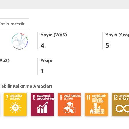
fazla metrik
Yayın (WoS)
Yayın (Sco
4
5
WoS)
Proje
1
lebilir Kalkınma Amaçları