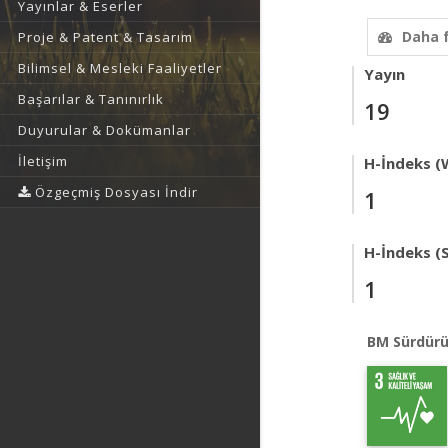
Yayınlar & Eserler
Daha 
Proje & Patent & Tasarım
Bilimsel & Mesleki Faaliyetler
Yayın
Başarılar & Tanınırlık
19
Duyurular & Dokümanlar
İletişim
H-İndeks (
Özgeçmiş Dosyası İndir
1
H-İndeks (
1
BM Sürdürü