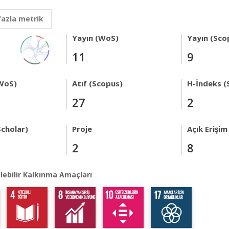
fazla metrik
Yayın (WoS)
Yayın (Sco
11
9
WoS)
Atıf (Scopus)
H-İndeks (
27
2
Scholar)
Proje
Açık Erişim
2
8
lebilir Kalkınma Amaçları