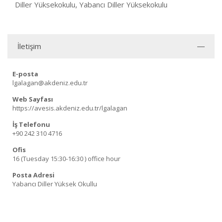
Diller Yüksekokulu, Yabancı Diller Yüksekokulu
İletişim
E-posta
lgalagan@akdeniz.edu.tr
Web Sayfası
https://avesis.akdeniz.edu.tr/lgalagan
İş Telefonu
+90 242 310 4716
Ofis
16 (Tuesday 15:30-16:30 ) office hour
Posta Adresi
Yabancı Diller Yüksek Okullu