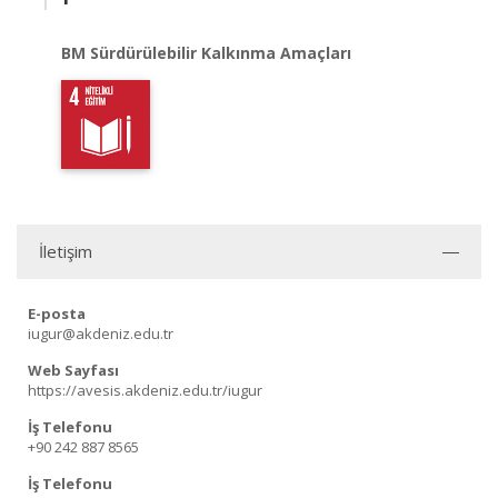
BM Sürdürülebilir Kalkınma Amaçları
İletişim
E-posta
iugur@akdeniz.edu.tr
Web Sayfası
https://avesis.akdeniz.edu.tr/iugur
İş Telefonu
+90 242 887 8565
İş Telefonu