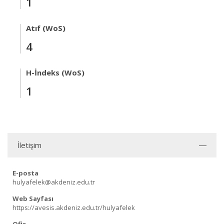
1
Atıf (WoS)
4
H-İndeks (WoS)
1
İletişim
E-posta
hulyafelek@akdeniz.edu.tr
Web Sayfası
https://avesis.akdeniz.edu.tr/hulyafelek