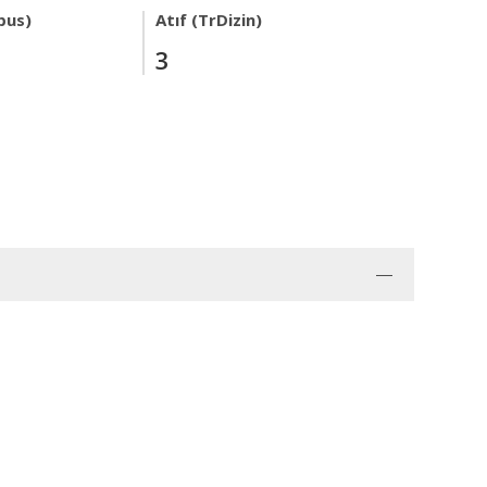
pus)
Atıf (TrDizin)
3