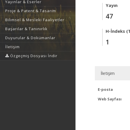
Yayınlar & Eserler
Yayın
Proje & Patent & Tasarım
47
Bilimsel & Mesleki Faaliyetler
Başarılar & Tanınırlık
H-İndeks (T
Duyurular & Dokümanlar
1
İletişim
Özgeçmiş Dosyası İndir
İletişim
E-posta
Web Sayfası