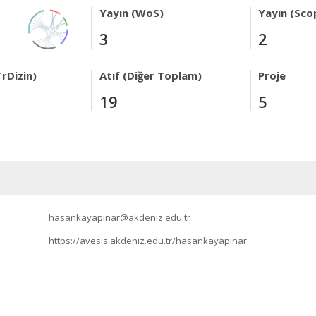
Yayın (WoS)
Yayın (Sco
3
2
rDizin)
Atıf (Diğer Toplam)
Proje
19
5
hasankayapinar@akdeniz.edu.tr
https://avesis.akdeniz.edu.tr/hasankayapinar