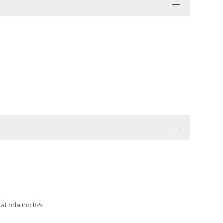
Kat oda no: B-5