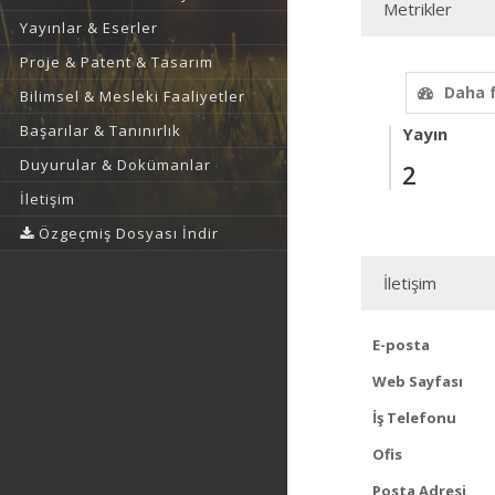
Metrikler
Yayınlar & Eserler
Proje & Patent & Tasarım
Daha 
Bilimsel & Mesleki Faaliyetler
Başarılar & Tanınırlık
Yayın
Duyurular & Dokümanlar
2
İletişim
Özgeçmiş Dosyası İndir
İletişim
E-posta
Web Sayfası
İş Telefonu
Ofis
Posta Adresi