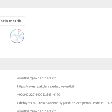
fazla metrik
eyurtbilir@akdeniz.edu.tr
https://avesis.akdeniz.edu.tr/eyurtbilir
+90 242 227 4400
Dahili: 4170
Edebiyat Fakültesi Akdeniz Uygarlıkları Araştırma Enstitüsü -1. 
eyurtbilir@akdeniz.edu.tr