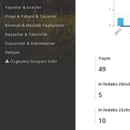
Yayınlar & Eserler
2
Proje & Patent & Tasarım
Bilimsel & Mesleki Faaliyetler
0
2011
Başarılar & Tanınırlık
Duyurular & Dokümanlar
İletişim
Yayın
Özgeçmiş Dosyası İndir
49
H-İndeks (WoS
5
H-İndeks (Scho
10