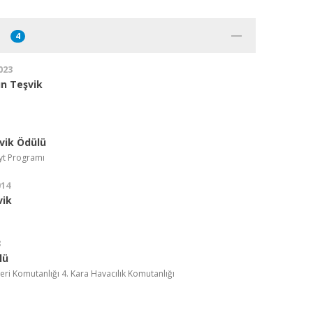
4
023
n Teşvik
vik Ödülü
yt Programı
014
vik
8
lü
eri Komutanlığı 4. Kara Havacılık Komutanlığı