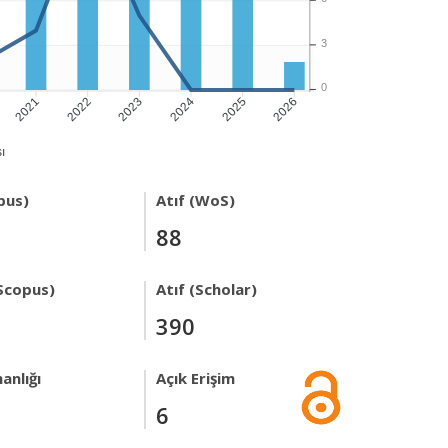
3
0
2021
2022
2023
2024
2025
2026
ı
pus)
Atıf (WoS)
88
Scopus)
Atıf (Scholar)
390
anlığı
Açık Erişim
6