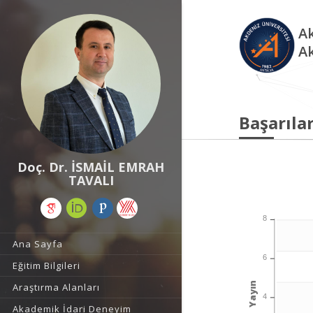
Ak
A
Başarılar
Doç. Dr. İSMAİL EMRAH
TAVALI
8
Ana Sayfa
6
Eğitim Bilgileri
Yayın
Araştırma Alanları
4
Akademik İdari Deneyim