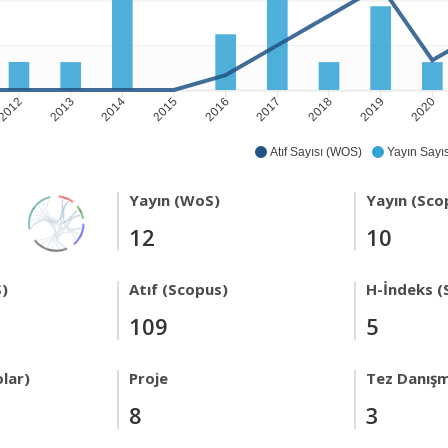
2012
2013
2014
2015
2016
2017
2018
2019
2020
Atıf Sayısı (WOS)
Yayın Sayıs
Yayın (WoS)
Yayın (Sco
12
10
)
Atıf (Scopus)
H-İndeks (
109
5
lar)
Proje
Tez Danışm
8
3