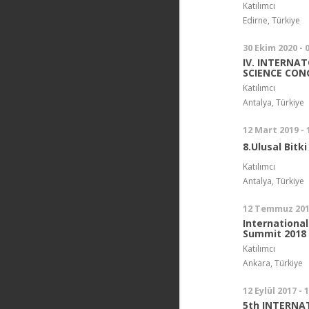
Katılımcı
Edirne, Türkiye
30 Ekim 2020 - 
IV. INTERNA
SCIENCE CON
Katılımcı
Antalya, Türkiye
12 Mart 2019 -
8.Ulusal Bitk
Katılımcı
Antalya, Türkiye
12 Temmuz 201
Internationa
Summit 2018
Katılımcı
Ankara, Türkiye
12 Eylül 2017 - 
5th INTERNA