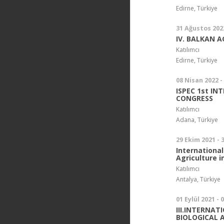
Edirne, Türkiye
31 Ağustos 2022
IV. BALKAN 
Katılımcı
Edirne, Türkiye
08 Nisan 2022 -
ISPEC 1st I
CONGRESS
Katılımcı
Adana, Türkiye
29 Ekim 2021 - 
Internationa
Agriculture 
Katılımcı
Antalya, Türkiye
01 Eylül 2021 - 
III.INTERNA
BIOLOGICAL A