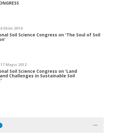
CONGRESS
16 Ekim 2014
onal Soil Science Congress on 'The Soul of Soil
on'
 17 Mayıs 2012
onal Soil Science Congress on 'Land
and Challenges in Sustainable Soil
'
1