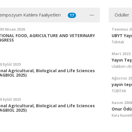
mpozyum Katılımı Faaliyetleri
Ödüller
17
 05 Nisan 2026
Temmuz 2
TIONAL FOOD, AGRICULTURE AND VETERINARY
UBYT Yayı
NGRESS
Tübitak
Mart 2023
Yayın Teş
10 Eylül 2025
Ulakbim Ub
onal Agricultural, Biological and Life Sciences
AGBIOL 2025)
Ağustos 2
yayın teş
TÜBİTAK
10 Eylül 2025
Kasım 200
onal Agricultural, Biological and Life Sciences
Onur Ödü
AGBIOL 2025)
Kara Kuvvetl