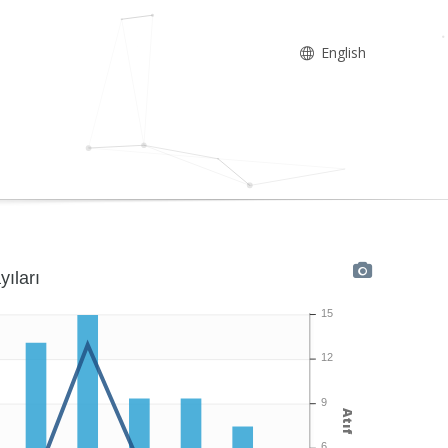
English
yıları
15
12
9
Atıf
6