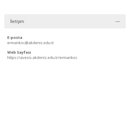
İletişim
E-posta
ermankoc@akdeniz.edu.tr
Web Sayfası
https://avesis.akdeniz.edu.tr/ermankoc