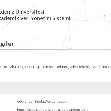
deniz Üniversitesi
kademik Veri Yönetim Sistemi
giler
Tıp Fakültesi, Dahili Tıp Bilimleri Bölümü, Aile Hekimliği Anabilim D
:
edipjandemirpolat@akdeniz.edu.tr
https://avesis.akdeniz.edu.tr/edipjandemirpolat